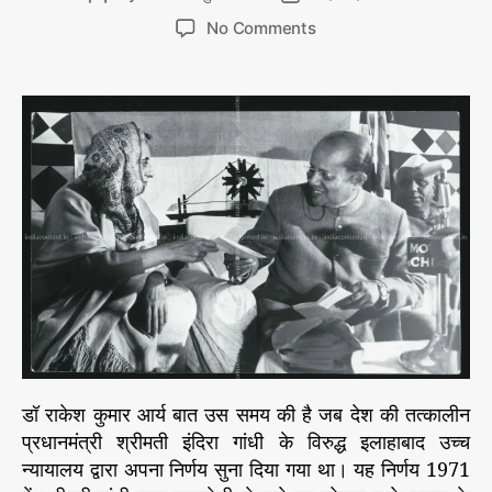
r
डॉ
o
o
o
i
No Comments
रा
s
s
n
e
के
t
t
श
ज
s
a
d
कु
ब
मा
u
a
दे
र
t
t
आ
व
h
e
र्य
कां
की
o
त
ले
r
ब
ख
नी
रू
से
आ
ने
इ
न्दि
रा
से
डॉ राकेश कुमार आर्य बात उस समय की है जब देश की तत्कालीन
क
हा
प्रधानमंत्री श्रीमती इंदिरा गांधी के विरुद्ध इलाहाबाद उच्च
था
न्यायालय द्वारा अपना निर्णय सुना दिया गया था। यह निर्णय 1971
–