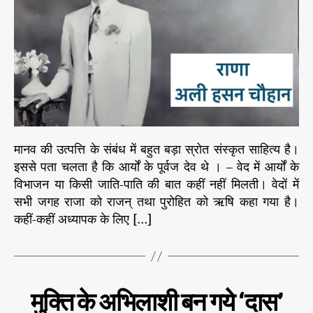
o
कों
r
के
बा
रे
में
रा
णा
ह
स
मानव की उत्पत्ति के संबंध में बहुत बड़ा स्रोत संस्कृत साहित्य है।
न
इससे पता चलता है कि आर्यों के पूर्वज देव थे । – वेद में आर्यों के
अ
ली
विभाजन या किसी जाति-पाति की बात कहीं नहीं मिलती। वेदों में
का
सभी जगह राजा को राजन् तथा पुरोहित को ऋषि कहा गया है।
वि
कहीं-कहीं अध्यापक के लिए […]
व
र
ण
C
भा
मुक्ति के अभिलाशी बन गये ‘दास’
रत
a