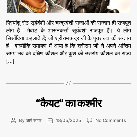
जों
की
शौ
र्य
प्रियांशु सेठ सूर्यवंशी और चन्द्रवंशी राजाओं की सन्तान ही राजपूत
गा
लोग हैं। मेवाड़ के शासनकर्त्ता सूर्यवंशी राजपूत हैं। ये लोग
था
सिसोंदिया कहलाते हैं; जो श्रीरामचन्द्र जी के पुत्र लव की सन्तान
हैं। वाल्मीकि रामायण में आया है कि श्रीराम जी ने अपने अन्तिम
समय लव को दक्षिण कौशल और कुश को उत्तरीय कौशल का राज्य
म
[…]
हा
रा
णा
T
प्र
a
ता
g
प
s
C
इ
“कैयट” का कश्मीर
ति
a
हा
t
स
e
के
o
By
आर्य सागर
18/05/2025
No Comments
P
P
प
g
n
o
o
न्नों
o
“
s
s
से