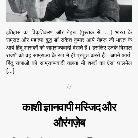
र
ण
औ
र
इतिहास का विकृतिकरण और नेहरू (पुस्तक से … ) भारत के
ने
सम्राट और महात्मा बुद्ध डॉ राकेश कुमार आर्य नेहरू जी भारत के
ह
आर्य हिंदू शासकों को साम्राज्यवादी देखते हैं। इसलिए उनके विशाल
रू
–
राज्यों को वह साम्राज्य के रूप में ही प्रत्तुत करते हैं। अपने आर्य-
अ
हिंदू राजाओं को साम्राज्यवादी कहना भी शब्दों का ऐसा घालमेल
ध्या
[…]
य
1
9
C
इ
काशी ज्ञानवापी मस्जिद और
ति
a
हा
t
स
औरंगज़ेब
e
के
प
g
न्नों
o