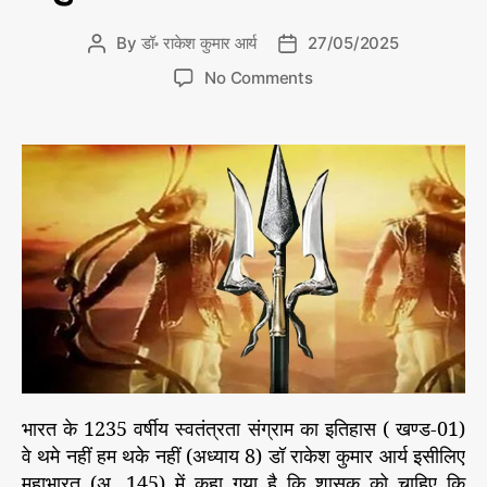
के
t
12
e
3
By
डॉ॰ राकेश कुमार आर्य
27/05/2025
P
P
5
g
o
o
व
o
No Comments
o
s
s
र्षी
n
r
य
t
t
मु
स्व
i
a
d
क्ति
तं
e
u
a
त्र
के
s
ता
t
t
अ
सं
h
e
भि
ग्रा
o
म
ला
r
का
शी
इ
ब
ति
न
हा
स
ग
सं
ये
पू
‘
र्ण
दा
भा
भारत के 1235 वर्षीय स्वतंत्रता संग्राम का इतिहास ( खण्ड-01)
र
स
वे थमे नहीं हम थके नहीं (अध्याय 8) डॉ राकेश कुमार आर्य इसीलिए
त
’
क
महाभारत (अ. 145) में कहा गया है कि शासक को चाहिए कि