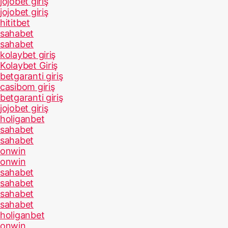
jojobet giriş
jojobet giriş
hititbet
sahabet
sahabet
kolaybet giriş
Kolaybet Giriş
betgaranti giriş
casibom giriş
betgaranti giriş
jojobet giriş
holiganbet
sahabet
sahabet
onwin
onwin
sahabet
sahabet
sahabet
sahabet
holiganbet
onwin