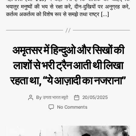
भी
भयातुर मनुष्यों की भय से रक्षा करे, दीन-दुखियों पर अनुग्रह करे,
गु
ला
कर्तव्य अकर्तव्य को विशेष रूप से समझे तथा राष्ट्र […]
म
न
ही
र
हा
C
आ
अमृतसर में हिन्दुओ और सिखों की
तं
a
क
t
वा
लाशों से भरी ट्रैन आती थी लिखा
e
द
g
इ
रहता था, “ये आज़ादी का नजराना”
ति
o
हा
r
स
i
के
By
उगता भारत ब्यूरो
20/05/2025
P
P
e
प
न्नों
o
o
s
o
No Comments
से
s
s
n
t
t
अ
a
d
मृ
u
a
त