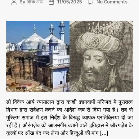
से
o
By
विवेक आर्य
11/05/2025
No Comments
P
P
r
n
o
o
i
का
s
s
e
शी
t
t
s
ज्ञा
a
d
न
u
a
वा
t
t
पी
h
e
म
o
स्जि
r
द
औ
र
औ
रं
डॉ विवेक आर्य न्यायालय द्वारा काशी ज्ञानवापी मस्जिद में पुरातत्व
ग
विभाग द्वारा सर्वेक्षण करने का आदेश जब से दिया गया है। तब से
ज़े
मुस्लिम समाज में इस निर्देश के विरुद्ध व्यापक प्रतिक्रिया दी जा
ब
रही हैं। औरंगज़ेब को आलमगीर बताने वाले इतिहास में औरंगज़ेब के
कृत्यों पर आँख बंद कर लेना और हिन्दुओं की मांग […]