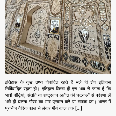
e
रों
u
a
s
के
t
t
शी
h
e
श
o
म
r
ह
ल
“
इतिहास के कुछ तथ्य विवादित रहते हैं भले ही शेष इतिहास
निर्विवादित रहता हो। इतिहास लिखा ही इस भाव से जाता है कि
भावी पीढ़ियां, संतति या राष्ट्रजन अतीत की घटनाओं से प्रेरणा लें
भले ही घटना गौरव का भाव प्रदान करें या लज्जा का। भारत में
प्राचीन वैदिक काल से लेकर मौर्य काल तक […]