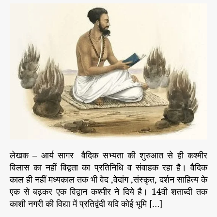
r
कै
t
t
i
य
a
d
e
ट
u
a
s
”
t
t
का
h
e
क
o
श्मी
r
र
लेखक – आर्य सागर वैदिक सभ्यता की शुरुआत से ही कश्मीर
विलास का नहीं विद्वता का प्रतिनिधि व संवाहक रहा है। वैदिक
काल ही नहीं मध्यकाल तक भी वेद ,वेदांग ,संस्कृत, दर्शन साहित्य के
एक से बढ़कर एक विद्वान कश्मीर ने दिये है। 14वी शताब्दी तक
काशी नगरी की विद्या में प्रतिद्वंदी यदि कोई भूमि […]