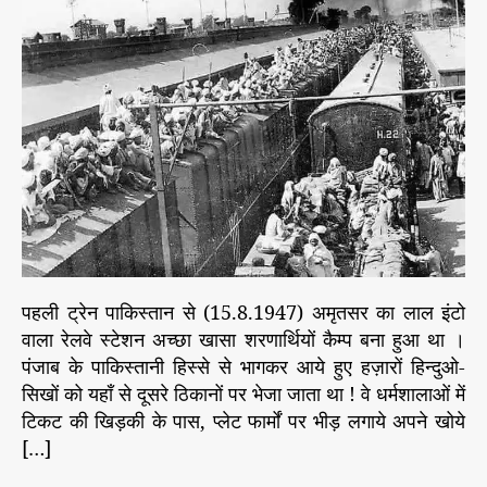
t
t
स
h
e
र
o
में
r
हि
न्दु
ओ
औ
र
सि
खों
की
ला
शों
पहली ट्रेन पाकिस्तान से (15.8.1947) अमृतसर का लाल इंटो
से
वाला रेलवे स्टेशन अच्छा खासा शरणार्थियों कैम्प बना हुआ था ।
भ
पंजाब के पाकिस्तानी हिस्से से भागकर आये हुए हज़ारों हिन्दुओ-
री
सिखों को यहाँ से दूसरे ठिकानों पर भेजा जाता था ! वे धर्मशालाओं में
ट्रै
टिकट की खिड़की के पास, प्लेट फार्मों पर भीड़ लगाये अपने खोये
न
[…]
आ
ती