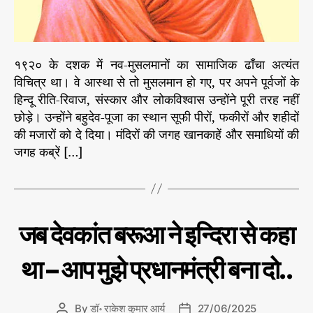
न
१९२० के दशक में नव-मुसलमानों का सामाजिक ढाँचा अत्यंत
विचित्र था। वे आस्था से तो मुसलमान हो गए, पर अपने पूर्वजों के
हिन्दू रीति-रिवाज, संस्कार और लोकविश्वास उन्होंने पूरी तरह नहीं
छोड़े। उन्होंने बहुदेव-पूजा का स्थान सूफी पीरों, फकीरों और शहीदों
की मजारों को दे दिया। मंदिरों की जगह खानकाहें और समाधियों की
जगह कब्रें […]
C
इ
जब देवकांत बरूआ ने इन्दिरा से कहा
ति
a
हा
t
स
था – आप मुझे प्रधानमंत्री बना दो..
e
के
प
g
न्नों
o
से
By
डॉ॰ राकेश कुमार आर्य
27/06/2025
P
P