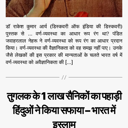
ह
रू
अ
ध्या
डॉ राकेश कुमार आर्य (डिस्कवरी ऑफ इंडिया की डिस्कवरी)
य
पुस्तक से … वर्ण-व्यवस्था का आधार रूप रंग था? पंडित
1
जवाहरलाल नेहरू ने वर्ण-व्यवस्था को रूप रंग का आधार प्रदान
1
किया। वर्ण-व्यवस्था की वैज्ञानिकता को वह समझ नहीं पाए। उनके
जैसे लेखकों की इस प्रकार की मान्यताओं के चलते भारत वर्ष में
वर्ण-व्यवस्था को अवैज्ञानिकता की […]
C
इ
तुगलक के 1 लाख सैनिकों का पहाड़ी
ति
a
हा
t
स
हिंदुओं ने किया सफाया – भारत में
e
के
प
g
न्नों
इस्लाम
o
से