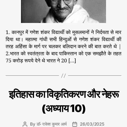
हिं
r
सा
के
कु
छ
1. कानपुर में गणेश शंकर विद्यार्थी को मुसलमानों ने निर्दयता से मार
उ
दिया था। महात्मा गांधी सभी हिन्दुओं से गणेश शंकर विद्यार्थी की
दा
ह
तरह अहिंसा के मार्ग पर चलकर बलिदान करने की बात करते थे |
र
2.भारत को स्वतंत्रता के बाद पाकिस्तान को एक समझौते के तहत
ण
75 करोड़ रूपये देने थे भारत ने 20 […]
C
इ
इतिहास का विकृतिकरण और नेहरू
ति
a
हा
t
स
(अध्याय 10)
e
का
वि
g
कृ
o
ति
By
डॉ॰ राकेश कुमार आर्य
26/03/2025
P
P