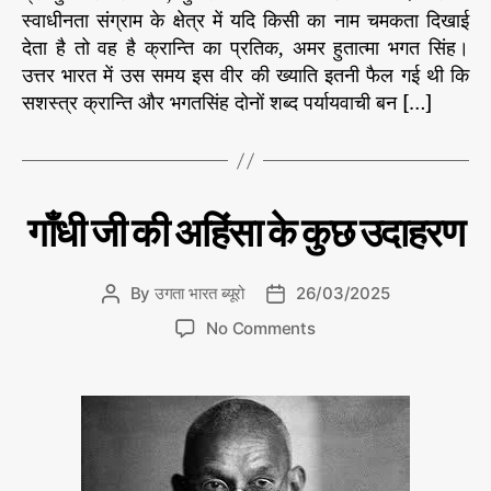
स्वाधीनता संग्राम के क्षेत्र में यदि किसी का नाम चमकता दिखाई
र्य
देता है तो वह है क्रान्ति का प्रतिक, अमर हुतात्मा भगत सिंह।
स
मा
उत्तर भारत में उस समय इस वीर की ख्याति इतनी फैल गई थी कि
ज
सशस्त्र क्रान्ति और भगतसिंह दोनों शब्द पर्यायवाची बन […]
C
इ
गाँधी जी की अहिंसा के कुछ उदाहरण
ति
a
हा
t
स
e
के
By
उगता भारत ब्यूरो
26/03/2025
P
P
प
g
o
o
न्नों
o
No Comments
o
s
s
से
n
r
t
t
गाँ
i
a
d
धी
e
u
a
जी
s
t
t
की
h
e
अ
o