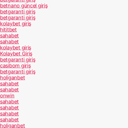
betnano güncel giriş
betgaranti giriş
betgaranti giriş
kolaybet giriş
hititbet
sahabet
sahabet
kolaybet giriş
Kolaybet Giriş
betgaranti giriş
casibom giriş
betgaranti giriş
holiganbet
sahabet
sahabet
onwin
sahabet
sahabet
sahabet
sahabet
holiganbet