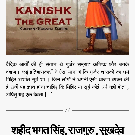
क
नि
ष्क
गु
र्ज
र
वं
श
से
थे
वैदिक आर्यों की ही संतान थे गुर्जर सम्राट कनिष्क और उनके
–
वंशज। कई इतिहासकारों ने ऐसा माना है कि गुर्जर शासकों का धर्म
भा
मिहिर अर्थात सूर्य था । जिन लोगों ने अपनी ऐसी धारणा व्यक्त की
ग
है उन्हें यह ज्ञात होना चाहिए कि मिहिर या सूर्य कोई धर्म नहीं होता ,
4
अपितु यह एक देवता […]
C
इ
शहीद भगत सिंह, राजगुरु , सुखदेव
ति
a