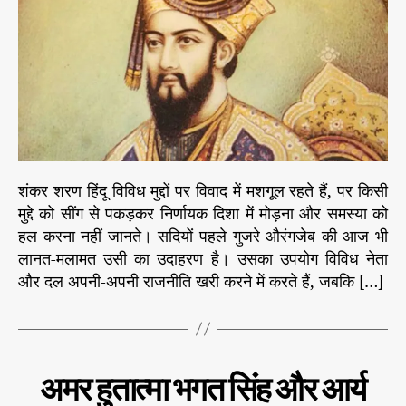
h
e
बी
o
मा
r
न
सि
क
ता
का
उ
प
शंकर शरण हिंदू विविध मुद्दों पर विवाद में मशगूल रहते हैं, पर किसी
चा
मुद्दे को सींग से पकड़कर निर्णायक दिशा में मोड़ना और समस्या को
र
हल करना नहीं जानते। सदियों पहले गुजरे औरंगजेब की आज भी
वा
स्त
लानत-मलामत उसी का उदाहरण है। उसका उपयोग विविध नेता
वि
और दल अपनी-अपनी राजनीति खरी करने में करते हैं, जबकि […]
क
इ
ति
हा
C
इ
स
अमर हुतात्मा भगत सिंह और आर्य
ति
a
से
हा