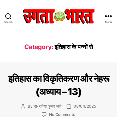
Search
Menu
उ
ग
ता
भा
Category:
इतिहास के पन्नों से
र
त
:
हिं
दी
C
इ
इतिहास का विकृतिकरण और नेहरू
स
ति
a
हा
मा
t
स
(अध्याय – 13)
चा
e
का
र
वि
g
प
कृ
o
ति
By
डॉ॰ राकेश कुमार आर्य
08/04/2025
P
P
त्र
r
क
o
o
o
र
i
No Comments