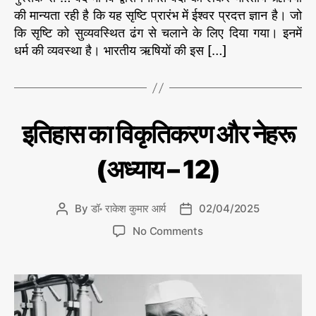
य
की मान्यता रही है कि यह सृष्टि प्रारंभ में ईश्वर प्रदत्त ज्ञान है। जो
–
कि सृष्टि को सुव्यवस्थित ढंग से चलाने के लिए दिया गया। इनमें
1
धर्म की व्यवस्था है। भारतीय ऋषियों की इस […]
3
)
C
इ
इतिहास का विकृतिकरण और नेहरू
ति
a
हा
t
स
(अध्याय – 12)
e
का
वि
g
कृ
o
ति
By
डॉ॰ राकेश कुमार आर्य
02/04/2025
P
P
r
क
o
o
o
र
i
No Comments
s
s
ण
n
e
औ
t
t
इ
s
र
a
d
ति
ने
u
a
ह
हा
t
t
रू
स