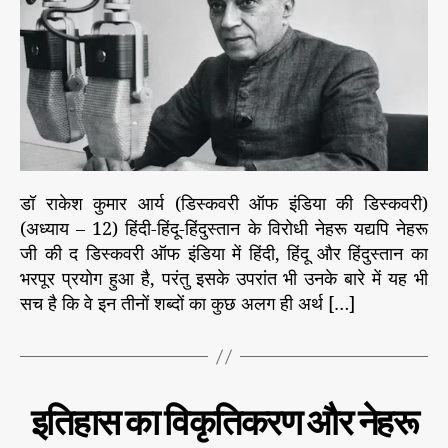
h
e
का
o
वि
r
कृ
ति
क
र
ण
औ
र
डॉ राकेश कुमार आर्य (डिस्कवरी ऑफ इंडिया की डिस्कवरी)
ने
(अध्याय – 12) हिंदी-हिंदू-हिंदुस्तान के विरोधी नेहरू यद्यपि नेहरू
ह
जी की द डिस्कवरी ऑफ इंडिया में हिंदी, हिंदू और हिंदुस्तान का
रू
(
भरपूर प्रयोग हुआ है, परंतु इसके उपरांत भी उनके बारे में यह भी
अ
सच है कि वे इन तीनों शब्दों का कुछ अलग ही अर्थ […]
ध्या
य
–
1
C
इ
2
इतिहास का विकृतिकरण और नेहरू
ति
a
)
हा