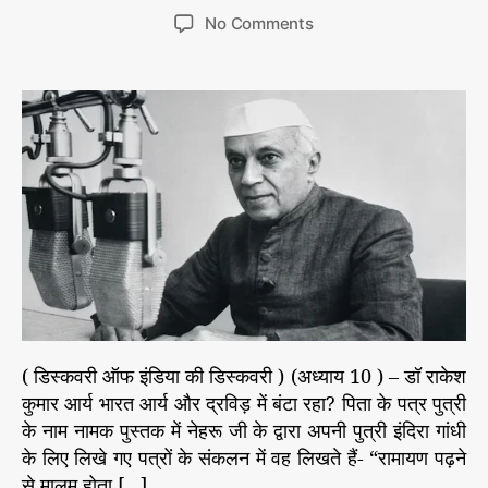
r
क
o
o
o
र
i
No Comments
s
s
ण
n
e
औ
t
t
इ
s
र
a
d
ति
ने
u
a
ह
हा
t
t
रू
स
h
e
का
o
वि
r
कृ
ति
क
र
ण
औ
र
( डिस्कवरी ऑफ इंडिया की डिस्कवरी ) (अध्याय 10 ) – डॉ राकेश
ने
कुमार आर्य भारत आर्य और द्रविड़ में बंटा रहा? पिता के पत्र पुत्री
ह
के नाम नामक पुस्तक में नेहरू जी के द्वारा अपनी पुत्री इंदिरा गांधी
रू
(
के लिए लिखे गए पत्रों के संकलन में वह लिखते हैं- “रामायण पढ़ने
अ
से मालूम होता […]