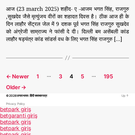
,
आज (23 march 2025) शहीद- ए -आजम भगत सिंह, राजगुरु
सु
,सुखदेव जैसे मृत्युंजय वीरों का शहादत दिवस है। ठीक आज ही के
ख
दिन लाहौर सेंट्रल जेल में 9 दशक पूर्व भगत सिंह राजगुरु सुखदेव
दे
को अंग्रेजी साम्राज्य ने फांसी दे दी। दिल्ली बम असेंबली कांड
व
लाहौर षड्यंत्र कांड सांडर्स वध के लिए भगत सिंह राजगुरु […]
आ
दि
के
ब
लि
P
दा
…
…
←
Newer
1
3
4
5
195
o
न
का
s
Older
→
ब
t
© 2026
उगता भारत : हिंदी समाचार पत्र
Up
↑
द
s
Privacy Policy
ला
betpark giriş
p
कि
betgaranti giriş
a
स
betpark giriş
g
ने
betpark giriş
i
लि
betpark giriş