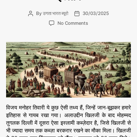
r
i
By
उगता भारत ब्यूरो
30/03/2025
P
P
e
o
o
s
o
No Comments
s
s
n
t
t
तु
a
d
ग
u
a
ल
t
t
क
h
e
के
o
1
r
ला
ख
सै
नि
कों
विजय मनोहर तिवारी ये कुछ ऐसी तथ्य हैं, जिन्हें जान-बूझकर हमारे
का
इतिहास से गायब रखा गया। अलाउद्दीन खिलजी के बाद मोहम्मद
प
तुगलक दिल्ली में दूसरा ऐसा इस्लामी कब्ज़ेदार है, जिसे खिलजी से
हा
भी ज्यादा समय तक कब्ज़ा बरकरार रखने का मौका मिला। खिलजी
ड़ी