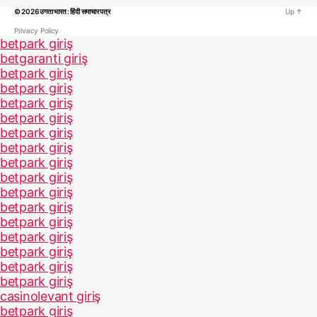
© 2026
उगता भारत : हिंदी समाचार पत्र
Up
↑
Privacy Policy
betpark giriş
betgaranti giriş
betpark giriş
betpark giriş
betpark giriş
betpark giriş
betpark giriş
betpark giriş
betpark giriş
betpark giriş
betpark giriş
betpark giriş
betpark giriş
betpark giriş
betpark giriş
betpark giriş
betpark giriş
casinolevant giriş
betpark giriş