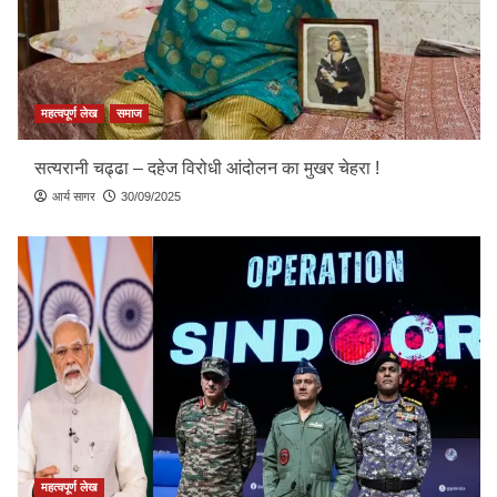
महत्वपूर्ण लेख
समाज
सत्यरानी चढ्ढा – दहेज विरोधी आंदोलन का मुखर चेहरा !
आर्य सागर
30/09/2025
महत्वपूर्ण लेख