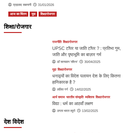
प्रहलाद सबनानी
31/01/2026
आज का चिंतन
युवा
शिक्षा/रोजगार
… निश्चित रूप से आप आगे बढ़ेंगे
शिक्षा/रोजगार
डॉ॰ राकेश कुमार आर्य
15/05/2025
राजनीति
शिक्षा/रोजगार
UPSC टॉपर या जाति टॉपर ? : प्रतिभा गुम,
जाति और पृष्ठभूमि का बाज़ार गर्म
डॉ सत्यवान 'सौरभ'
30/04/2025
मुद्दा
शिक्षा/रोजगार
धनाढ्यों का विदेश पलायन देश के लिए कितना
हानिकारक है ?
ललित गर्ग
14/02/2025
आर्य समाज
भारतीय संस्कृति
व्यक्तित्व
शिक्षा/रोजगार
विद्या : धर्म का आठवाँ लक्षण
उगता भारत ब्यूरो
13/02/2025
देश विदेश