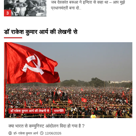
जब देवकांत बरूआ ने इन्दिरा से कहा था – आप मुझे
प्रधानमंत्री बना दो..
3
डॉ राकेश कुमार आर्य की लेखनी से
इतिहास के पन्नों से
गुर्जर शासकों के बारे में राणा हसन अली का विवरण
4
भारत के 1235 वर्षीय स्वतंत्रता संग्राम का इतिहास
संपूर्ण भारत कभी गुलाम नही रहा
मुक्ति के अभिलाशी बन गये ‘दास’
5
इतिहास के पन्नों से
” गद्दारों के शीशमहल “
डॉ राकेश कुमार आर्य की लेखनी से
राजनीति
1
क्या भारत से कम्युनिस्ट आंदोलन विदा हो गया है ?
आओ कुछ जाने
इतिहास के पन्नों से
डॉ॰ राकेश कुमार आर्य
12/06/2026