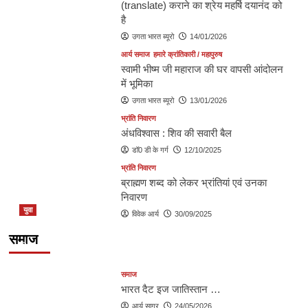
(translate) कराने का श्रेय महर्षि दयानंद को
है
उगता भारत ब्यूरो
14/01/2026
आर्य समाज
हमारे क्रांतिकारी / महापुरुष
स्वामी भीष्म जी महाराज की घर वापसी आंदोलन
में भूमिका
उगता भारत ब्यूरो
13/01/2026
भ्रांति निवारण
अंधविश्वास : शिव की सवारी बैल
डॉ0 डी के गर्ग
12/10/2025
भ्रांति निवारण
ब्राह्मण शब्द को लेकर भ्रांतियां एवं उनका
निवारण
युवा
विवेक आर्य
30/09/2025
माय बॉडी , माय चॉइस को प्रकृति वर्जित करती है
समाज
आर्य सागर
26/05/2026
समाज
भारत दैट इज जातिस्तान …
आर्य सागर
24/05/2026