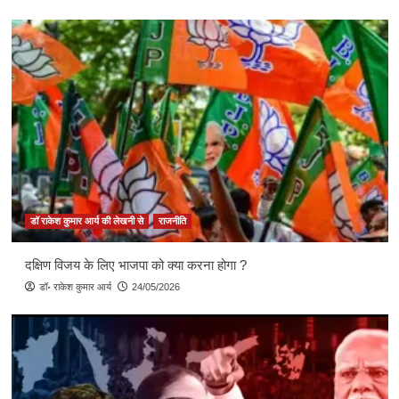
स्वामी श्रद्धानन्द का शुद्धि आंदोलन
2
इतिहास के पन्नों से
डॉ राकेश कुमार आर्य की लेखनी से
जब देवकांत बरूआ ने इन्दिरा से कहा था – आप मुझे
प्रधानमंत्री बना दो..
3
इतिहास के पन्नों से
गुर्जर शासकों के बारे में राणा हसन अली का विवरण
डॉ राकेश कुमार आर्य की लेखनी से
राजनीति
4
दक्षिण विजय के लिए भाजपा को क्या करना होगा ?
भारत के 1235 वर्षीय स्वतंत्रता संग्राम का इतिहास
डॉ॰ राकेश कुमार आर्य
24/05/2026
संपूर्ण भारत कभी गुलाम नही रहा
मुक्ति के अभिलाशी बन गये ‘दास’
5