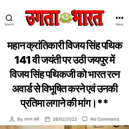
Search
Menu
उ
ग
C
हमा
ता
महान क्रांतिकारी विजय सिंह पथिक
रे
a
भा
क्रां
t
र
ति
141 वी जयंती पर उठी जयपुर में
e
त
का
री /
g
:
महा
विजय सिंह पथिकजी को भारत रत्न
o
हिं
पुरु
r
दी
ष
i
अवार्ड से विभूषित करने एवं उनकी
स
e
मा
s
चा
प्रतिमा लगाने की मांग।**
र
प
त्र
o
By
अजय आर्य
28/02/2022
No Comments
P
P
n
o
o