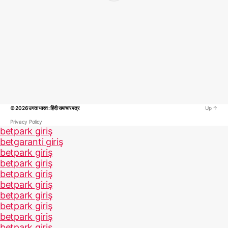
© 2026
उगता भारत : हिंदी समाचार पत्र
Up
↑
Privacy Policy
betpark giriş
betgaranti giriş
betpark giriş
betpark giriş
betpark giriş
betpark giriş
betpark giriş
betpark giriş
betpark giriş
betpark giriş