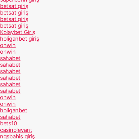
betsat giriş
betsat giriş
betsat giriş
betsat giriş
Kolaybet Giriş
holiganbet giriş
onwin
onwin
sahabet
sahabet
sahabet
sahabet
sahabet
sahabet
onwin
onwin
holiganbet
sahabet
bets10
casinolevant
ngsbahis giriş