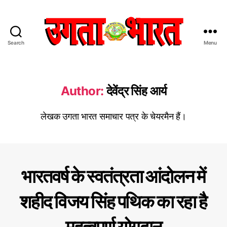
Search
Menu
उ
ग
ता
भा
Author:
देवेंद्र सिंह आर्य
र
त
लेखक उगता भारत समाचार पत्र के चेयरमैन हैं।
:
हिं
दी
स
मा
C
हमा
भारतवर्ष के स्वतंत्रता आंदोलन में
चा
रे
a
र
क्रां
t
ति
शहीद विजय सिंह पथिक का रहा है
प
e
का
त्र
री /
g
महा
o