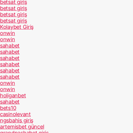
betsat giriş
betsat giriş
betsat giriş
betsat giriş
Kolaybet Giriş
onwin
onwin
sahabet
sahabet
sahabet
sahabet
sahabet
sahabet
onwin
onwin
holiganbet
sahabet
bets10
casinolevant
ngsbahis giriş
artemisbet güncel
grandpashabet giriş