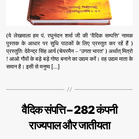
1
दा
–
न
कं
प
नी
(ये लेखमाला हम पं. रघुनंदन शर्मा जी की ‘वैदिक सम्पत्ति’ नामक
रा
पुस्तक के आधार पर सुधि पाठकों के लिए प्रस्तुत कर रहें हैं )
ज्य
प्रस्तुतिः देवेन्द्र सिंह आर्य (चेयरमैन – ‘उगता भारत’ ) अर्थात् मित्रो
पा
ल
! आओ गौवों के बड़े बड़े गोष्ठ बनाने का उद्यम करें। वह उद्यम माता के
वै
औ
समान है। इसी से मनुष्य […]
दि
र
क
जा
T
स
ती
a
म्प
य
g
त्ति
ता
s
C
वै
वैदिक संपत्ति – 282 कंपनी
दि
a
क
t
सं
राज्यपाल और जातीयता
e
प
त्ति
g