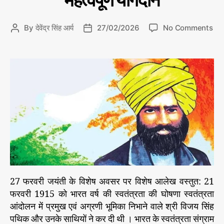
महत्वपूर्ण योगदान
पुरु
r
ष
i
o
By
देवेंद्र सिंह आर्य
27/02/2026
No Comments
P
P
e
n
o
o
s
भा
s
s
र
t
t
त
a
d
व
u
a
र्ष
t
t
के
h
e
स्व
o
तं
r
त्र
ता
आं
दो
27 फरवरी जयंती के विशेष अवसर पर विशेष आलेख वस्तुत: 21
ल
न
फरवरी 1915 को भारत वर्ष की स्वतंत्रता की घोषणा स्वतंत्रता
में
आंदोलन में प्रमुख एवं अग्रणी भूमिका निभाने वाले श्री विजय सिंह
श
पथिक और उनके साथियों ने कर दी थी । भारत के स्वतंत्रता संग्राम