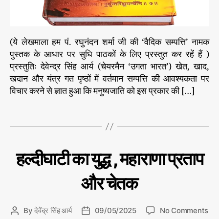
–
वे
द
मं
(ये लेखमाला हम पं. रघुनंदन शर्मा जी की ‘वैदिक सम्पत्ति’ नामक
त्रों
पुस्तक के आधार पर सुधि पाठकों के लिए प्रस्तुत कर रहें हैं )
के
प्रस्तुतिः देवेन्द्र सिंह आर्य (चेयरमैन ‘उगता भारत’) खेत, खाद,
उ
प
खदान और यंत्र गत पृष्ठों में वर्तमान सम्पत्ति की आवश्यकता पर
वै
दे
विचार करने से ज्ञात हुआ कि मनुष्यजाति को इस प्रकार की […]
दि
श
क
T
सं
a
प
g
त्ति
s
C
इ
हल्दीघाटी का युद्ध , महाराणा प्रताप
ति
a
हा
t
स
और चेतक
e
के
प
g
न्नों
o
से
o
By
देवेंद्र सिंह आर्य
09/05/2025
No Comments
P
P
r