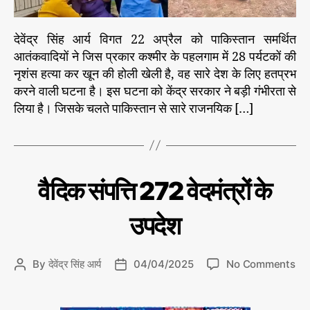
म
ज़
देवेंद्र सिंह आर्य विगत 22 अप्रैल को पाकिस्तान समर्थित
ह
आतंकवादियों ने जिस प्रकार कश्मीर के पहलगाम में 28 पर्यटकों की
बी
नृशंस हत्या कर खून की होली खेली है, वह सारे देश के लिए हतप्रभ
ता
ली
करने वाली घटना है। इस घटना को केंद्र सरकार ने बड़ी गंभीरता से
म
लिया है। जिसके चलते पाकिस्तान से सारे राजनयिक […]
C
वै
वैदिक संपत्ति 272 वेदमंत्रों के
दि
a
क
t
सं
उपदेश
e
प
त्ति
g
o
o
By
देवेंद्र सिंह आर्य
04/04/2025
No Comments
P
P
r
n
o
o
i
वै
s
s
e
दि