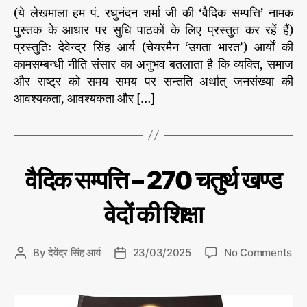
त्रों
(ये लेखमाला हम पं. रघुनंदन शर्मा जी की ‘वैदिक सम्पत्ति’ नामक
के
पुस्तक के आधार पर सुधि पाठकों के लिए प्रस्तुत कर रहें हैं)
उ
प्रस्तुतिः देवेन्द्र सिंह आर्य (चेयरमैन ‘उगता भारत’) आर्यों की
प
दे
कामसम्बन्धी नीति संसार का अनुभव बतलाता है कि व्यक्ति, समाज
श
और राष्ट्र को समय समय पर सन्तति अर्थात् जनसंख्या की
आवश्यकता, आवश्यकता और […]
C
वै
वैदिक सम्पत्ति – 270 चतुर्थ खण्ड
दि
a
क
t
सं
वेदों की शिक्षा
e
प
त्ति
g
o
o
By
देवेंद्र सिंह आर्य
23/03/2025
No Comments
P
P
r
n
o
o
i
वै
s
s
e
दि
t
t
s