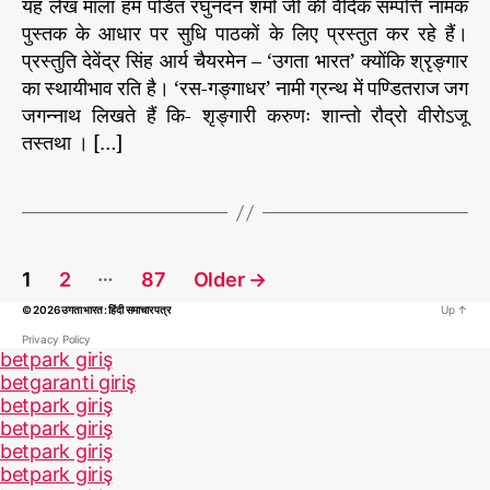
खं
यह लेख माला हम पंडित रघुनंदन शर्मा जी की वैदिक सम्पत्ति नामक
ड
पुस्तक के आधार पर सुधि पाठकों के लिए प्रस्तुत कर रहे हैं।
वे
प्रस्तुति देवेंद्र सिंह आर्य चैयरमेन – ‘उगता भारत’ क्योंकि श्रृङ्गार
दों
का स्थायीभाव रति है। ‘रस-गङ्गाधर’ नामी ग्रन्थ में पण्डितराज जग
की
जगन्नाथ लिखते हैं कि- शृङ्गारी करुणः शान्तो रौद्रो वीरोऽजू
शि
तस्तथा । […]
क्षा
P
…
1
2
87
Older
→
o
© 2026
उगता भारत : हिंदी समाचार पत्र
Up
↑
s
t
Privacy Policy
betpark giriş
s
betgaranti giriş
p
betpark giriş
a
betpark giriş
betpark giriş
g
betpark giriş
i