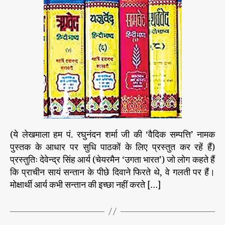
t
t
s
क
a
d
सं
u
a
प
t
t
त्ति
h
e
2
o
7
r
2
वे
द
मं
त्रों
के
(ये लेखमाला हम पं. रघुनंदन शर्मा जी की ‘वैदिक सम्पत्ति’ नामक
उ
पुस्तक के आधार पर सुधि पाठकों के लिए प्रस्तुत कर रहें हैं)
प
प्रस्तुतिः देवेन्द्र सिंह आर्य (चेयरमैन ‘उगता भारत’) जो लोग कहते हैं
दे
कि प्राचीन सायं सन्तान के पीछे दिवाने फिरते थे, वे गलती पर हैं।
श
मोक्षार्थी आर्य कभी सन्तान की इच्छा नहीं करते […]