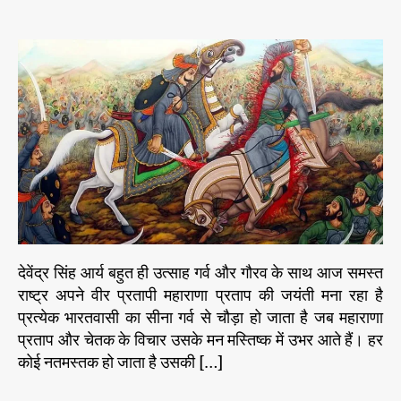
n
हमा
o
o
i
रे
ह
s
s
e
क्रां
ल्दी
t
t
ति
s
घा
a
d
का
री /
टी
u
a
महा
का
t
t
पुरु
यु
h
e
ष
द्ध
o
,
r
म
हा
रा
णा
प्र
देवेंद्र सिंह आर्य बहुत ही उत्साह गर्व और गौरव के साथ आज समस्त
ता
राष्ट्र अपने वीर प्रतापी महाराणा प्रताप की जयंती मना रहा है
प
प्रत्येक भारतवासी का सीना गर्व से चौड़ा हो जाता है जब महाराणा
औ
र
प्रताप और चेतक के विचार उसके मन मस्तिष्क में उभर आते हैं। हर
चे
कोई नतमस्तक हो जाता है उसकी […]
त
क