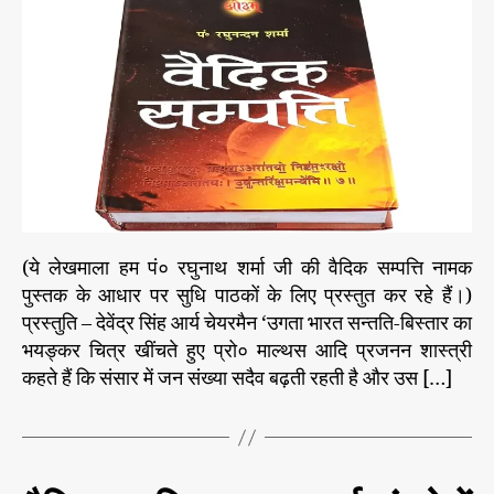
क
a
d
स
u
a
म्प
t
t
त्ति
h
e
–
o
2
r
7
0
च
तु
र्थ
(ये लेखमाला हम पं० रघुनाथ शर्मा जी की वैदिक सम्पत्ति नामक
ख
पुस्तक के आधार पर सुधि पाठकों के लिए प्रस्तुत कर रहे हैं।)
ण्ड
प्रस्तुति – देवेंद्र सिंह आर्य चेयरमैन ‘उगता भारत सन्तति-बिस्तार का
वे
दों
भयङ्कर चित्र खींचते हुए प्रो० माल्थस आदि प्रजनन शास्त्री
की
कहते हैं कि संसार में जन संख्या सदैव बढ़ती रहती है और उस […]
शि
क्षा
C
वै