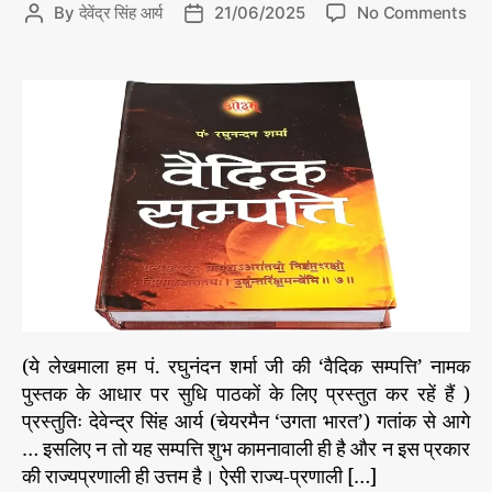
o
o
By
देवेंद्र सिंह आर्य
21/06/2025
No Comments
P
P
r
n
o
o
i
वै
s
s
e
दि
t
t
s
क
a
d
सं
u
a
प
t
t
त्ति
h
e
–
o
2
r
8
2
कं
प
नी
(ये लेखमाला हम पं. रघुनंदन शर्मा जी की ‘वैदिक सम्पत्ति’ नामक
रा
पुस्तक के आधार पर सुधि पाठकों के लिए प्रस्तुत कर रहें हैं )
ज्य
प्रस्तुतिः देवेन्द्र सिंह आर्य (चेयरमैन ‘उगता भारत’) गतांक से आगे
पा
ल
… इसलिए न तो यह सम्पत्ति शुभ कामनावाली ही है और न इस प्रकार
औ
की राज्यप्रणाली ही उत्तम है। ऐसी राज्य-प्रणाली […]