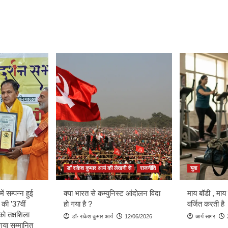
डॉ राकेश कुमार आर्य की लेखनी से
राजनीति
युवा
ें सम्पन्न हुई
क्या भारत से कम्युनिस्ट आंदोलन विदा
माय बॉडी , माय
 की ’37वीं
हो गया है ?
वर्जित करती है
को तक्षशिला
डॉ॰ राकेश कुमार आर्य
12/06/2026
आर्य सागर
ा गया सम्मानित