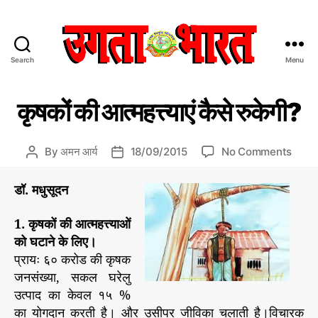
Search
Menu
उ
ग
C
म
ता
कृषकों की आत्महत्त्याएं कैसे रुकेगी?
ह
a
भा
त्व
t
र
पू
e
त
र्ण
o
By
अमन आर्य
18/09/2015
No Comments
P
P
ले
g
:
n
o
o
ख
o
हिं
कृ
s
s
डॉ. मधुसूदन
r
दी
ष
t
t
i
स
कों
a
d
1. कृषकों की आत्महत्त्याओं
e
मा
की
u
a
को घटाने के लिए।
s
चा
आ
t
t
प्रायः ६० करोड की कृषक
र
त्म
h
e
प
जनसंख्या, सकल घरेलु
ह
o
त्र
त्त्या
उत्पाद का केवल १५ %
r
एं
का योगदान करती है। और उसीपर जीविका चलाती है।विचारक