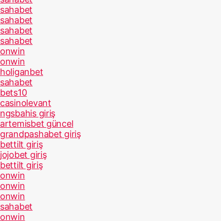
sahabet
sahabet
sahabet
sahabet
onwin
onwin
holiganbet
sahabet
bets10
casinolevant
ngsbahis giriş
artemisbet güncel
grandpashabet giriş
bettilt giriş
jojobet giriş
bettilt giriş
onwin
onwin
onwin
sahabet
onwin