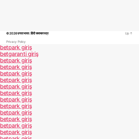
© 2026
उगता भारत : हिंदी समाचार पत्र
Up
↑
Privacy Policy
betpark giriş
betgaranti giriş
betpark giriş
betpark giriş
betpark giriş
betpark giriş
betpark giriş
betpark giriş
betpark giriş
betpark giriş
betpark giriş
betpark giriş
betpark giriş
betpark giriş
betpark giriş