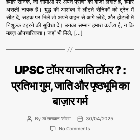
हमारे सैनिक, जो सीमाओं पर अपने प्राणों की बाजी लगाते हैं, हमारे
औ
र
असली नायक हैं। युद्ध की आशंका में लौटते सैनिकों को ट्रेन में
ब
सीट दें, सड़क पर मिलें तो अपने वाहन से आगे छोड़ें, और होटलों में
लि
निशुल्क ठहरने की सुविधा दें। उनका सम्मान हमारा कर्तव्य है, न कि
दा
महज़ औपचारिकता। जहाँ भी मिले, […]
न
की
प
ह
चा
C
रा
UPSC टॉपर या जाति टॉपर ? :
न
ज
a
नी
t
ति
प्रतिभा गुम, जाति और पृष्ठभूमि का
e
शि
g
क्षा
बाज़ार गर्म
/
o
रो
r
ज
i
गा
By
डॉ सत्यवान 'सौरभ'
30/04/2025
P
P
e
र
o
o
s
o
No Comments
s
s
n
t
t