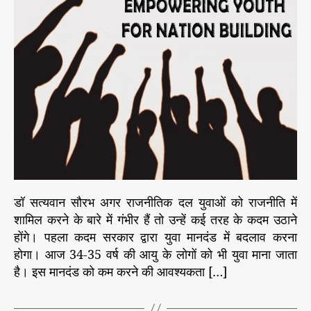
u
a
नी
t
t
ति
h
e
में
o
यु
r
वा
ओं
की
भा
गी
दा
री
की
आ
डॉ सत्यवान सौरभ अगर राजनीतिक दल युवाओं को राजनीति में
व
शामिल करने के बारे में गंभीर हैं तो उन्हें कई तरह के कदम उठाने
श्य
होंगे। पहला कदम सरकार द्वारा युवा मानदंड में बदलाव करना
क
होगा। आज 34-35 वर्ष की आयु के लोगों को भी युवा माना जाता
ता
है। इस मानदंड को कम करने की आवश्यकता […]