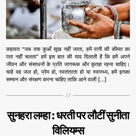
ही
प
ता
च
ल
ता
है
कहावत “जब तक कुआँ सूख नहीं जाता, हमें पानी की कीमत का
पा
पता नहीं चलता” हमें इस बात की याद दिलाती है कि हमें अपने
नी
जीवन और संसाधनों के प्रति जागरूक और कृतज्ञ रहना चाहिए।
की
की
चाहे वह जल हो, प्रेम हो, स्वतंत्रता हो या स्वास्थ्य, हमें इनका
म
सम्मान और संरक्षण करना चाहिए ताकि आने वाली […]
त
C
दे
सुनहरा लम्हा : धरती पर लौटीं सुनीता
श
a
वि
t
दे
विलियम्स
e
श