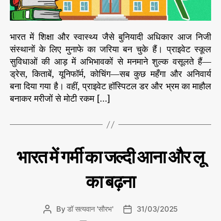
:
आ
म
भारत में शिक्षा और स्वास्थ्य जैसे बुनियादी अधिकार आज निजी
आ
संस्थानों के लिए मुनाफे का जरिया बन चुके हैं। प्राइवेट स्कूल
द
सुविधाओं की आड़ में अभिभावकों से मनमाने शुल्क वसूलते हैं—
मी
की
ड्रेस, किताबें, यूनिफॉर्म, कोचिंग—सब कुछ महँगा और अनिवार्य
जे
बना दिया गया है। वहीं, प्राइवेट हॉस्पिटल डर और भ्रम का माहौल
ब
बनाकर मरीजों से मोटी रकम […]
प
र
ह
म
ला
C
प
भारत में गर्मी का जल्दी आना और लू
र्या
a
व
t
र
का बढ़ना
e
ण
g
o
By
डॉ सत्यवान 'सौरभ'
31/03/2025
P
P
r
o
o