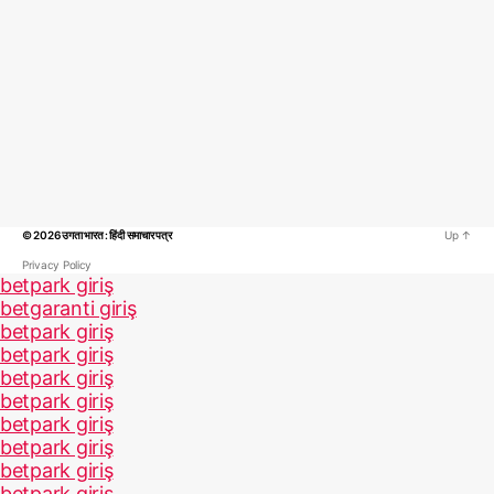
© 2026
उगता भारत : हिंदी समाचार पत्र
Up
↑
Privacy Policy
betpark giriş
betgaranti giriş
betpark giriş
betpark giriş
betpark giriş
betpark giriş
betpark giriş
betpark giriş
betpark giriş
betpark giriş