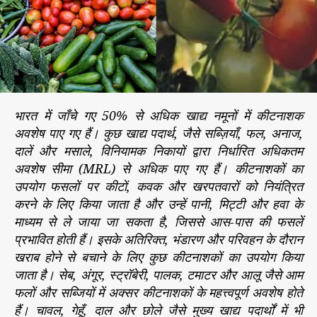
में
r
की
ट
ना
श
क
अ
व
भारत में जाँचे गए 50% से अधिक खाद्य नमूनों में कीटनाशक
शे
अवशेष पाए गए हैं। कुछ खाद्य पदार्थ, जैसे सब्ज़ियाँ, फल, अनाज,
षों
दालें और मसाले, विनियामक निकायों द्वारा निर्धारित अधिकतम
की
अवशेष सीमा (MRL) से अधिक पाए गए हैं। कीटनाशकों का
ब
उपयोग फसलों पर कीटों, कवक और खरपतवारों को नियंत्रित
ढ़
करने के लिए किया जाता है और उन्हें पानी, मिट्टी और हवा के
ती
स
माध्यम से ले जाया जा सकता है, जिससे आस-पास की फसलें
म
प्रभावित होती हैं। इसके अतिरिक्त, भंडारण और परिवहन के दौरान
स्या
खराब होने से बचाने के लिए कुछ कीटनाशकों का उपयोग किया
जाता है। सेब, अंगूर, स्ट्रॉबेरी, पालक, टमाटर और आलू जैसे आम
फलों और सब्जियों में अक्सर कीटनाशकों के महत्त्वपूर्ण अवशेष होते
हैं। चावल, गेहूँ, दाल और छोले जैसे मुख्य खाद्य पदार्थों में भी