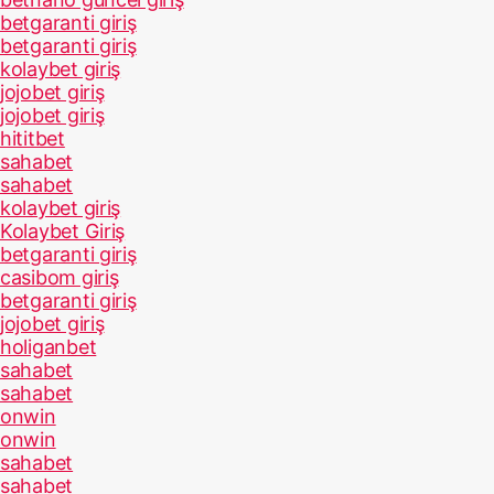
betgaranti giriş
betgaranti giriş
kolaybet giriş
jojobet giriş
jojobet giriş
hititbet
sahabet
sahabet
kolaybet giriş
Kolaybet Giriş
betgaranti giriş
casibom giriş
betgaranti giriş
jojobet giriş
holiganbet
sahabet
sahabet
onwin
onwin
sahabet
sahabet