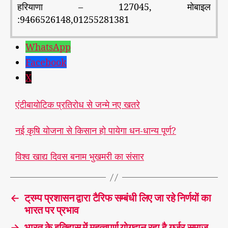
हरियाणा – 127045, मोबाइल
:9466526148,01255281381
WhatsApp
Facebook
X
एंटीबायोटिक प्रतिरोध से जन्मे नए खतरे
नई कृषि योजना से किसान हो पायेगा धन-धान्य पूर्ण?
विश्व खाद्य दिवस बनाम भुखमरी का संसार
←
ट्रम्प प्रशासन द्वारा टैरिफ सम्बंधी लिए जा रहे निर्णयों का
भारत पर प्रभाव
→
भारत के इतिहास में महत्वपूर्ण योगदान रहा है गुर्जर समाज