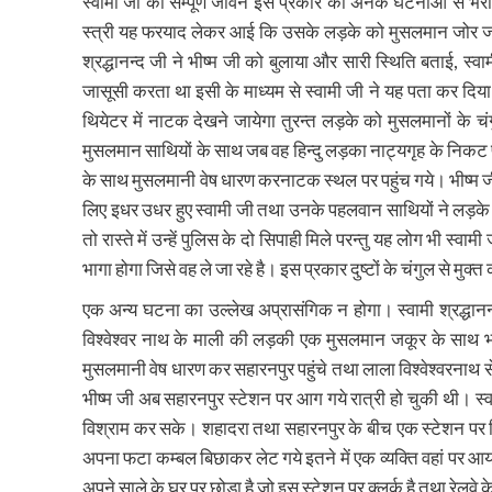
स्वामी जी का सम्पूर्ण जीवन इस प्रकार की अनेक घटनाओं से भरा 
स्त्री यह फरयाद लेकर आई कि उसके लड़के को मुसलमान जोर जबरदस्त
श्रद्धानन्द जी ने भीष्म जी को बुलाया और सारी स्थिति बताई, स्
जासूसी करता था इसी के माध्यम से स्वामी जी ने यह पता कर दि
थियेटर में नाटक देखने जायेगा तुरन्त लड़के को मुसलमानों के च
मुसलमान साथियों के साथ जब वह हिन्दु लड़का नाट्यगृह के निकट
के साथ मुसलमानी वेष धारण करनाटक स्थल पर पहुंच गये। भीष्म ज
लिए इधर उधर हुए स्वामी जी तथा उनके पहलवान साथियों ने लड़के
तो रास्ते में उन्हें पुलिस के दो सिपाही मिले परन्तु यह लोग भी स्व
भागा होगा जिसे वह ले जा रहे है। इस प्रकार दुष्टों के चंगुल से मु
एक अन्य घटना का उल्लेख अप्रासंगिक न होगा। स्वामी श्रद्धान
विश्वेश्वर नाथ के माली की लड़की एक मुसलमान जकूर के साथ भागन
मुसलमानी वेष धारण कर सहारनपुर पहुंचे तथा लाला विश्वेश्वरनाथ 
भीष्म जी अब सहारनपुर स्टेशन पर आग गये रात्री हो चुकी थी। स्वा
विश्राम कर सके। शहादरा तथा सहारनपुर के बीच एक स्टेशन पर स्थि
अपना फटा कम्बल बिछाकर लेट गये इतने में एक व्यक्ति वहां पर आ
अपने साले के घर पर छोड़ा है जो इस स्टेशन पर क्लर्क है तथा रेलवे के