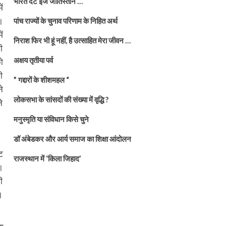
भारत दैट इज जातिस्तान …
ं
।
पांच राज्यों के चुनाव परिणाम के निहित अर्थ
ं
निराश फिर भी हूं नहीं, है उत्साहित मेरा जीवन …
ी
अक्षय तृतीया पर्व
ो
ी
” गद्दारों के शीशमहल “
े
लोकसभा के सांसदों की संख्या में वृद्धि ?
े
मनुस्मृति या संविधान किसे चुने
डॉ अंबेडकर और आर्य समाज का शिक्षा आंदोलन
ट
राजस्थान में ‘किला जिहाद’
।
ी
।