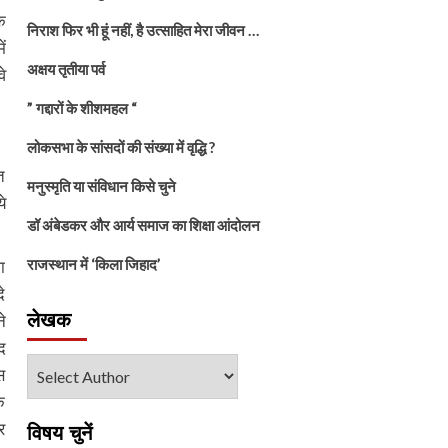
क
निराश फिर भी हूं नहीं, है उत्साहित मेरा जीवन …
ं
अक्षय तृतीया पर्व
े
” गद्दारों के शीशमहल “
लोकसभा के सांसदों की संख्या में वृद्धि ?
त
मनुस्मृति या संविधान किसे चुने
े
डॉ अंबेडकर और आर्य समाज का शिक्षा आंदोलन
राजस्थान में ‘किला जिहाद’
ा
े
लेखक
े
द
स
े
र
विषय चुनें