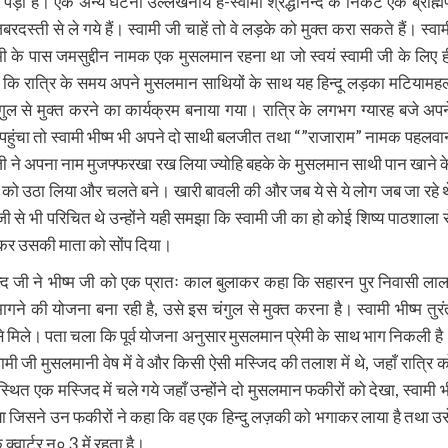
पड़ा है। एक अन्य घटना उल्लेखनीय है-स्वामी श्रद्धानन्द के निकट एक ब्राह्म
ी से ले गये हैं। स्वामी जी चाहें तो वे लड़के को मुक्त करा सकते हैं। स्वाम
वामी के पास जमसुद्दीन नामक एक मुसलमान रहना था जो स्वयं स्वामी जी के लिए ह
या कि रात्रि के समय अपने मुसलमान साथियों के साथ यह हिन्दू लड़का मटियामह
ंगुल से मुक्त करने का कार्यक्रम बनाया गया। रात्रि के लगभग ग्यारह बजे अपन
 पहुंचा तो स्वामी भीष्म भी अपने दो साथी बलजीत तथा “”राजाराम” नामक पहलवा
ी ने अपना नाम मुजफ्फरखा रख लिया ज्योहि बहके के मुसलमान साथी पान खाने क
 को उठा लिया और चलते बने। खारी बावली की और जब ये से ये लोग जब जा रहे थ
ामी जी से भी परिचित थे उन्होंने यही समझा कि स्वामी जी का हो कोई शिष्य पाठशाला स
क्त कर उसकी माता को सोंप दिया।
न्द जी ने भीष्म जी को एक प्रातः काल बुलाकर कहा कि सहारन पुर निवासी लाल
े की योजना बना रही है, उसे इस चंगुल से मुक्त करना है। स्वामी भीष्म तुरं
से मिले। पता चला कि पूर्व योजना अनुसार मुसलमान प्रेमी के साथ भाग निकली है
मी जी मुसलमानी वेष में वे और किसी ऐसी मस्जिद की तलाश में थे, जहाँ रात्रि क
त एक मस्जिद में चले गये जहाँ उन्होंने दो मुसलमान फकीरों को देखा, स्वामी भ
या जिसने उन फकीरों ने कहा कि वह एक हिन्दु लज़की को भगाकर लाया है तथा उस
 क्वार्टर न० 3 में रहता है।