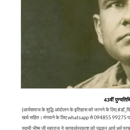
43वीं पुण्यतिथि
(आर्यसमाज के शुद्धि आंदोलन के इतिहास को जानने के लिए #डॉ_व
खर्च सहित। मंगवाने के लिए whatsapp से 094855 99275 पर स
स्वामी भीष्म जी महाराज ने सत्यार्थप्रकाश को पढ़कर आर्य धर्म 