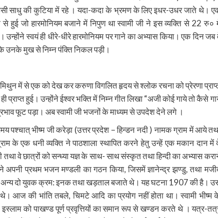
इसी साधु की कुटिया में रहे । यदा-कदा के भ्रमण के लिए इधर-उधर जाते थे। ए
 से हुई जो हारमोनियम बजाने में निपुण था स्वामी जी ने इस व्यक्ति से 22 रु० मे
 उन्होंने स्वयं ही धीरे-धीरे हारमोनियम पर गाने का अभ्यास किया। एक दिन जब व
कि उनके मुख से निम्न पंक्ति निकल पड़ी।
चमिथुन में से एक को देख कर करुणा विगलित हृदय से श्लोक रचना को प्रेरणा प्राप्
प्राप्त हुई। उन्होंने ईश्वर भक्ति में निम्न गीत लिखा “अजी कोई गाये तो कैसे गाय
प्रभाव फूट पड़ा। अब स्वामी जी भजनों के माध्यम से उपदेश देने लगे ।
मय पश्चात् भीष्म जी करेड़ा (उत्तर प्रदेश – हिन्डन नदी ) नामक ग्राम में आये तथ
्राम के एक धनी व्यक्ति ने पाठशाला स्थापित करने हेतु उन्हें एक मकान दान में द
था वे छात्रों को सन्ध्या यज्ञ के साथ- साथ संस्कृत तथा हिन्दी का अभ्यास करान
्होंने अपनी प्रथम भजन मण्डली का गठन किया, जिसमें ज्ञानेन्द्र झण्डु, तथा मजी
बकि अन्य दो युवक क्रम: इनक तथा खड़ताल बजाते थे। यह घटना 1907 की है। उ
 होते थे। आज की भांति तबले, चिमटे आदि का प्रयोग नहीं होता था। स्वामी भीष्म क
इस्लाम को पाखण्ड पूर्ण प्रवृत्तियों का समान रूप से खण्डन करते थे । यत्र-तत्