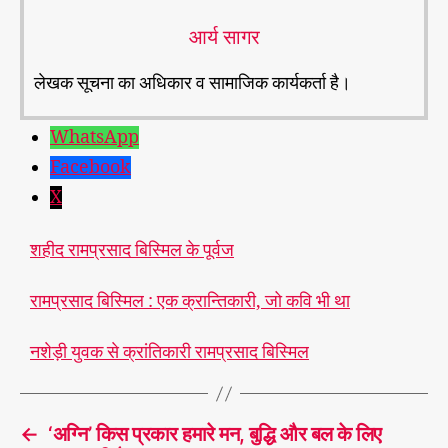
आर्य सागर
लेखक सूचना का अधिकार व सामाजिक कार्यकर्ता है।
WhatsApp
Facebook
X
शहीद रामप्रसाद बिस्मिल के पूर्वज
रामप्रसाद बिस्मिल : एक क्रान्तिकारी, जो कवि भी था
नशेड़ी युवक से क्रांतिकारी रामप्रसाद बिस्मिल
←
‘अग्नि’ किस प्रकार हमारे मन, बुद्धि और बल के लिए