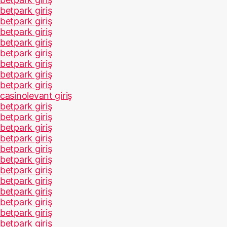
betpark giriş
betpark giriş
betpark giriş
betpark giriş
betpark giriş
betpark giriş
betpark giriş
betpark giriş
casinolevant giriş
betpark giriş
betpark giriş
betpark giriş
betpark giriş
betpark giriş
betpark giriş
betpark giriş
betpark giriş
betpark giriş
betpark giriş
betpark giriş
betpark giriş