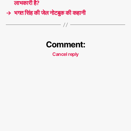
लाभकारी है?
→
भगत सिंह की जेल नोटबुक की कहानी
Comment:
Cancel reply