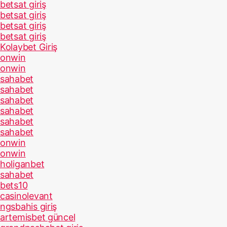
betsat giriş
betsat giriş
betsat giriş
betsat giriş
Kolaybet Giriş
onwin
onwin
sahabet
sahabet
sahabet
sahabet
sahabet
sahabet
onwin
onwin
holiganbet
sahabet
bets10
casinolevant
ngsbahis giriş
artemisbet güncel