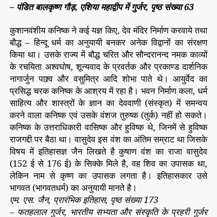
– पंडित बालकृष्ण गौड़, एशिया महाद्वीप में गुर्जर, पृष्ठ संख्या 63
कुशानवंशीय कनिष्क ने कई यज्ञ किए, देव मंदिर निर्माण करवाये तथा
बौद्ध – हिन्दू धर्म का अनुयायी बनकर अनेक विद्वानों का संरक्षण
किया था। उसके राज्य में बौद्ध चरित और सौन्दरानन्द नमक काव्यों
के रचयिता अश्वघोष, शून्यवाद के प्रवर्तक और प्रकाण्ड दार्शनिक
नागार्जुन पाश्र्व और वसुमित्र आदि शोभा पाते थे। आयुर्वेद का
प्रसिद्ध चरक कनिष्क के आश्रय में रहा है। भवन निर्माण कला, धर्म
साहित्य और शास्त्रों के ज्ञान का देववाणी (संस्कृत) में समन्वय
करने वाला कनिष्क एवं उसके वंशज तुरुष्क (तुर्क) नहीं हो सकते।
कनिष्क के उत्तराधिकारी वासिष्क और हुविष्क थे, जिनमें से हुविष्क
राजगद्दी पर बैठा था। वासुदेव इस वंश का अंतिम सम्राट था जिसके
विषय में इतिहासज्ञ जैन लिखते है कुषाण वंश का राजा वासुदेव
(152 ई से 176 ई) के सिक्के मिले है, वह शिव का उपासक था,
लेकिन नाम से कृष्ण का उपासक लगता है। इतिहासकार उसे
भागवत (भागवतधर्म) का अनुयायी मानते है।
एम. एस. जैन, प्रारंभिक इतिहास, पृष्ठ संख्या 173
– फतहलाल गुर्जर, भारतीय सभ्यता और संस्कृति के प्रहरी गुर्जर