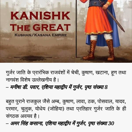
म्रा
r
ट
क
नि
ष्क
गु
र्ज
र
वं
श
से
थे
गुर्जर जाति के प्रारंभिक राजवंशों में चेची, कुषाण, खटाना, हूण तथा
–
नागवंश विशेष उल्लेखनीय है।
भा
– मनीषा डी. पवार, एशिया महाद्वीप में गुर्जर, पृष्ठ संख्या 8
ग
2
बहुत पुराने राजकुल जैसे अम्ब, कुषाण, लावा, ठक, पोसवाल, यादव,
परमार, चुलुक, योधेय (जोहिया) तथा प्रतिहार गुर्जर जाति के ही
संगठक अवयव है।
– अमर सिंह कसाना, एशिया महाद्वीप में गुर्जर, पृष्ठ संख्या 30