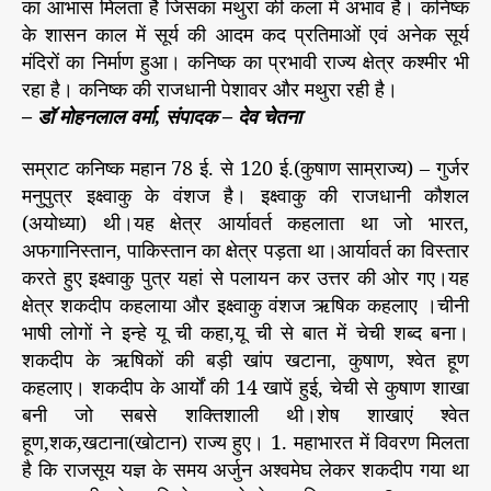
का आभास मिलता है जिसका मथुरा की कला में अभाव है। कनिष्क
के शासन काल में सूर्य की आदम कद प्रतिमाओं एवं अनेक सूर्य
मंदिरों का निर्माण हुआ। कनिष्क का प्रभावी राज्य क्षेत्र कश्मीर भी
रहा है। कनिष्क की राजधानी पेशावर और मथुरा रही है।
– डॉ मोहनलाल वर्मा, संपादक – देव चेतना
सम्राट कनिष्क महान 78 ई. से 120 ई.(कुषाण साम्राज्य) – गुर्जर
मनुपुत्र इक्ष्वाकु के वंशज है। इक्ष्वाकु की राजधानी कौशल
(अयोध्या) थी।यह क्षेत्र आर्यावर्त कहलाता था जो भारत,
अफगानिस्तान, पाकिस्तान का क्षेत्र पड़ता था।आर्यावर्त का विस्तार
करते हुए इक्ष्वाकु पुत्र यहां से पलायन कर उत्तर की ओर गए।यह
क्षेत्र शकदीप कहलाया और इक्ष्वाकु वंशज ऋषिक कहलाए ।चीनी
भाषी लोगों ने इन्हे यू ची कहा,यू ची से बात में चेची शब्द बना।
शकदीप के ऋषिकों की बड़ी खांप खटाना, कुषाण, श्वेत हूण
कहलाए। शकदीप के आर्यों की 14 खापें हुई, चेची से कुषाण शाखा
बनी जो सबसे शक्तिशाली थी।शेष शाखाएं श्वेत
हूण,शक,खटाना(खोटान) राज्य हुए। 1. महाभारत में विवरण मिलता
है कि राजसूय यज्ञ के समय अर्जुन अश्वमेघ लेकर शकदीप गया था