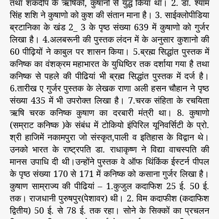
तथा शकदीप के ऋषिको, कुषानो से युद्ध किया था। 2. डा. श्याम
सिंह शशि ने कुषाणो को कुश की संतान माना है। 3. साईक्लोपीडिया
ब्रटानिका के खंड 2_ 3 के पृष्ठ संख्या 639 में कुषाणो को गुर्जर
लिखा है। 4.अलबरूनी की पुस्तक लंदन में के अनुसार कुशानो की
60 पीढ़ियों ने काबुल पर शासन किया। 5.ब्रह्म सिद्धांत पुस्तक में
कनिष्क का वंशक्रम महाभारत के युधिष्ठिर तक दर्शाया गया है तथा
कनिष्क से पहले की पीढियां भी ब्रह्म सिद्धांत पुस्तक में दर्ज है।
6.तारीख ए गुर्जर पुस्तक के लेखक राणा अली हसन चौहान ने पृष्ठ
संख्या 435 में भी उपरोक्त लिखा है। 7.चरक संहिता के रचयिता
ऋषि चरक कनिष्क कुषाण का दरबारी मंत्री था। 8. कुषाणो
(सम्राट कनिष्क )के संबंध में टोकियो इंपिरिल यूनिवर्सिटी के प्रो.
श्री हाजिमें नकामपुरा जो संस्कृत,पाली व इतिहास के विद्वान थे।
उनको भारत के राष्ट्रपति डा. राधाकृष्ण ने विद्या वाचस्पति की
मानस उपाधि दी थी।उन्होंने पुस्तक वे ऑफ थिंकिंक ईस्टर्न पीपल
के पृष्ठ संख्या 170 से 171 में कनिष्क को कसाना गुर्जर लिखा है।
कुषाण साम्राज्य की पीढियां – 1.कुजुल कदाफिश 25 ई. 50 ई.
तक। राजधानी पुरुषपुर(पेशावर) थी। 2. विम कदाफीश (कदाफिश
द्वितीय) 50 ई. से 78 ई. तक रहा। सोने के सिक्कों का प्रचलन