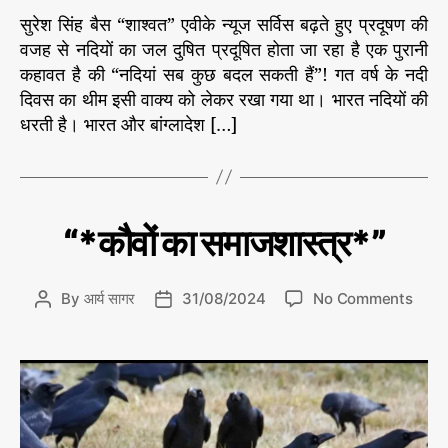
प
सुरेश सिंह बैस “शाश्वत” एवीके न्यूज सर्विस बढ़ते हुए प्रदूषण की
र
वजह से नदियों का जल दुषित प्रदूषित होता जा रहा है एक पुरानी
वि
कहावत है की “नदियां सब कुछ बदल सकती हैं”! गत वर्ष के नदी
शे
दिवस का थीम इसी वाक्य को लेकर रखा गया था। भारत नदियों की
ष
धरती है। भारत और बांग्लादेश […]
-
न
दि
यां
हैं
C
प
“*कौवों का समाजशास्त्र*”
तो
र्या
a
ज
व
t
र
ल
e
ण
o
By
आर्य सागर
31/08/2024
No Comments
P
P
है
g
n
o
o
.
o
“
s
s
.
r
*
t
t
ज
i
कौ
a
d
ल
e
वों
u
a
है
s
का
t
t
तो