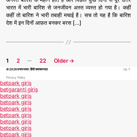
रि
भारत में भारी बारिश से जनजीवन अस्त व्यस्त हो गया है। कहीं
श
कहीं तो बारिश ने भारी तबाही मचाई है। सच तो यह है कि बारिश
*
देश में इन दिनों आफ़त बनकर बरस […]
P
…
1
2
22
Older
→
o
© 2026
उगता भारत : हिंदी समाचार पत्र
Up
↑
s
t
Privacy Policy
betpark giriş
s
betgaranti giriş
p
betpark giriş
a
betpark giriş
betpark giriş
g
betpark giriş
i
betpark giriş
n
betpark giriş
a
betpark giriş