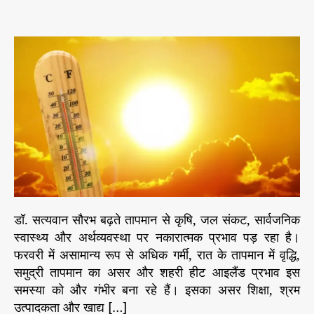
s
s
n
e
t
t
भा
s
a
d
र
u
a
त
t
t
में
h
e
ग
o
र्मी
r
का
ज
ल्दी
आ
ना
औ
र
डॉ. सत्यवान सौरभ बढ़ते तापमान से कृषि, जल संकट, सार्वजनिक
लू
स्वास्थ्य और अर्थव्यवस्था पर नकारात्मक प्रभाव पड़ रहा है।
का
फरवरी में असामान्य रूप से अधिक गर्मी, रात के तापमान में वृद्धि,
ब
ढ़
समुद्री तापमान का असर और शहरी हीट आइलैंड प्रभाव इस
ना
समस्या को और गंभीर बना रहे हैं। इसका असर शिक्षा, श्रम
उत्पादकता और खाद्य […]