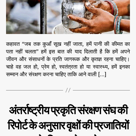
प
ता
च
ल
ता
है
कहावत “जब तक कुआँ सूख नहीं जाता, हमें पानी की कीमत का
पा
पता नहीं चलता” हमें इस बात की याद दिलाती है कि हमें अपने
नी
जीवन और संसाधनों के प्रति जागरूक और कृतज्ञ रहना चाहिए।
की
की
चाहे वह जल हो, प्रेम हो, स्वतंत्रता हो या स्वास्थ्य, हमें इनका
म
सम्मान और संरक्षण करना चाहिए ताकि आने वाली […]
त
C
प
अंतर्राष्ट्रीय प्रकृति संरक्षण संघ की
र्या
a
व
t
र
रिपोर्ट के अनुसार वृक्षों की प्रजातियों
e
ण
g