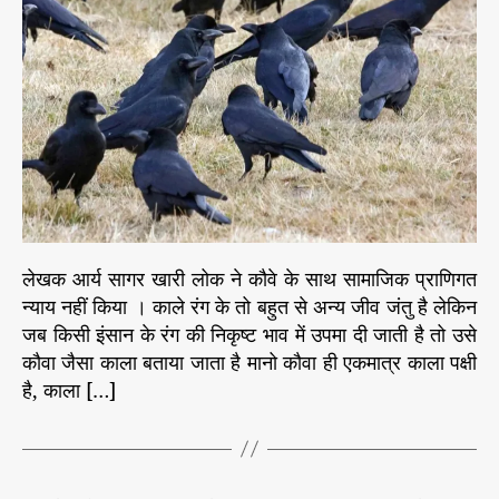
स
h
e
क
मा
o
ल
ज
r
है
शा
स्त्र
*
”
लेखक आर्य सागर खारी लोक ने कौवे के साथ सामाजिक प्राणिगत
न्याय नहीं किया । काले रंग के तो बहुत से अन्य जीव जंतु है लेकिन
जब किसी इंसान के रंग की निकृष्ट भाव में उपमा दी जाती है तो उसे
कौवा जैसा काला बताया जाता है मानो कौवा ही एकमात्र काला पक्षी
है, काला […]