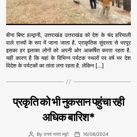
र
हे
हैं
जं
ग
बीना बिष्ट हल्द्वानी, उत्तराखंड उत्तराखंड को देश के चंद हरियाली
ल
वाले राज्यों के रूप में जाना जाता है. प्राकृतिक सुंदरता से भरपूर
?
इसका हर इलाका लोगों को अपनी ओर आकर्षित करता रहता है.
यही कारण है कि यहां के विभिन्न पर्यटक स्थलों पर वर्ष भर देश
विदेश के पर्यटकों का तांता लगा रहता है. लेकिन […]
C
प
प्रकृति को भी नुकसान पहुंचा रही
र्या
a
व
t
र
अधिक बारिश*
e
ण
g
o
By
उगता भारत ब्यूरो
16/08/2024
P
P