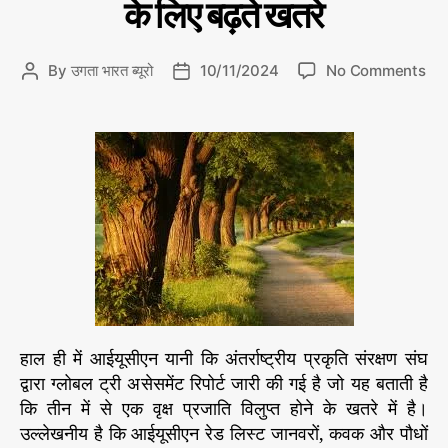
के लिए बढ़ते खतरे
o
r
i
o
By
उगता भारत ब्यूरो
10/11/2024
No Comments
P
P
e
n
o
o
s
अं
s
s
त
t
t
र्रा
a
d
ष्ट्री
u
a
य
t
t
प्र
h
e
कृ
o
ति
r
सं
र
क्ष
हाल ही में आईयूसीएन यानी कि अंतर्राष्ट्रीय प्रकृति संरक्षण संघ
ण
सं
द्वारा ग्लोबल ट्री असेसमेंट रिपोर्ट जारी की गई है जो यह बताती है
घ
कि तीन में से एक वृक्ष प्रजाति विलुप्त होने के खतरे में है।
की
उल्लेखनीय है कि आईयूसीएन रेड लिस्ट जानवरों, कवक और पौधों
रि