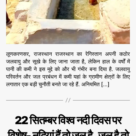
ती
औ
र
प
शु
पा
ल
न
लूणकरणसर, राजस्थान राजस्थान का रेगिस्तान अपनी कठोर
ज
जलवायु और सूखे के लिए जाना जाता है, लेकिन हाल के वर्षों में
म
पानी की कमी ने इस मुद्दे को और भी गंभीर बना दिया है. जलवायु
ना
परिवर्तन और जल प्रबंधन में कमी यहां के ग्रामीण क्षेत्रों के लिए
श
लगातार एक बड़ी चुनौती बनते जा रहे हैं. अनियमित […]
र्मा
C
प
22 सितम्बर विश्व नदी दिवस पर
र्या
a
व
t
र
विशेष- नदियां हैं तो जल है..जल है तो
e
ण