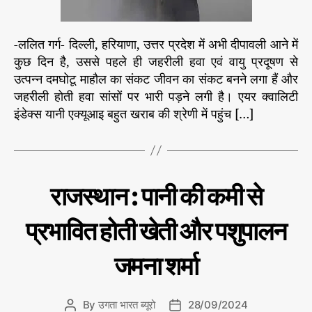
ढ़ी
ख
लो
त
गों
रे
-ललित गर्ग- दिल्ली, हरियाणा, उत्तर प्रदेश में अभी दीपावली आने में
की
कुछ दिन है, उससे पहले ही जहरीली हवा एवं वायु प्रदूषण से
मु
उत्पन्न दमघोटू माहौल का संकट जीवन का संकट बनने लगा हैं और
श्कि
जहरीली होती हवा सांसों पर भारी पड़ने लगी है। एयर क्वालिटी
लें
इंडेक्स यानी एक्यूआइ बहुत खराब की श्रेणी में पहुंच […]
C
प
राजस्थान : पानी की कमी से
र्या
a
व
t
र
प्रभावित होती खेती और पशुपालन
e
ण
g
जमना शर्मा
o
r
i
By
उगता भारत ब्यूरो
28/09/2024
P
P
e