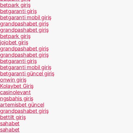
betpark giriş
betgaranti giriş
betgaranti mobil giriş
grandpashabet giriş
grandpashabet giriş
betpark giriş
jojobet giriş
grandpashabet giriş
grandpashabet giriş
betgaranti giriş
betgaranti mobil giriş
betgaranti güncel giriş
onwin giriş
Kolaybet Giriş
casinolevant
ngsbahis giriş
artemisbet güncel
grandpashabet giriş
bettilt giriş
sahabet
sahabet