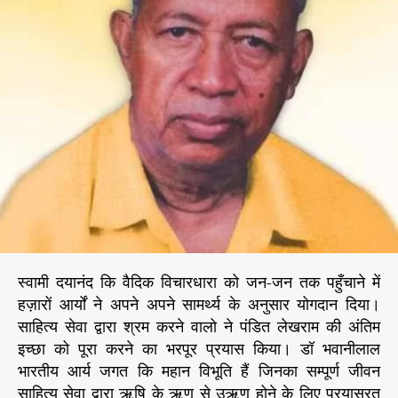
हा
r
न
वि
भू
ती
-
डॉ
भ
वा
नी
ला
ल
भा
र
स्वामी दयानंद कि वैदिक विचारधारा को जन-जन तक पहुँचाने में
ती
हज़ारों आर्यों ने अपने अपने सामर्थ्य के अनुसार योगदान दिया।
य
साहित्य सेवा द्वारा श्रम करने वालो ने पंडित लेखराम की अंतिम
इच्छा को पूरा करने का भरपूर प्रयास किया। डॉ भवानीलाल
भारतीय आर्य जगत कि महान विभूति हैं जिनका सम्पूर्ण जीवन
साहित्य सेवा द्वारा ऋषि के ऋण से उऋण होने के लिए प्रयासरत