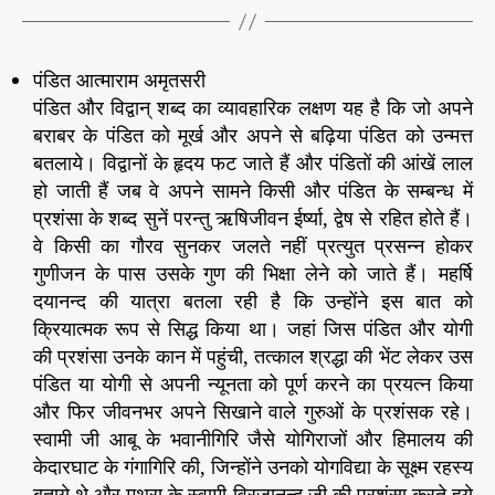
दू
स
रों
पंडित आत्माराम अमृतसरी
से
पंडित और विद्वान् शब्द का व्यावहारिक लक्षण यह है कि जो अपने
गु
बराबर के पंडित को मूर्ख और अपने से बढ़िया पंडित को उन्मत्त
ण
ग्र
बतलाये। विद्वानों के हृदय फट जाते हैं और पंडितों की आंखें लाल
ह
हो जाती हैं जब वे अपने सामने किसी और पंडित के सम्बन्ध में
ण
प्रशंसा के शब्द सुनें परन्तु ऋषिजीवन ईर्ष्या, द्वेष से रहित होते हैं।
क
वे किसी का गौरव सुनकर जलते नहीं प्रत्युत प्रसन्न होकर
र
गुणीजन के पास उसके गुण की भिक्षा लेने को जाते हैं। महर्षि
ने
दयानन्द की यात्रा बतला रही है कि उन्होंने इस बात को
में
क्रियात्मक रूप से सिद्ध किया था। जहां जिस पंडित और योगी
त
त्प
की प्रशंसा उनके कान में पहुंची, तत्काल श्रद्धा की भेंट लेकर उस
र
पंडित या योगी से अपनी न्यूनता को पूर्ण करने का प्रयत्न किया
ता
और फिर जीवनभर अपने सिखाने वाले गुरुओं के प्रशंसक रहे।
•
स्वामी जी आबू के भवानीगिरि जैसे योगिराजों और हिमालय की
केदारघाट के गंगागिरि की, जिन्होंने उनको योगविद्या के सूक्ष्म रहस्य
बताये थे और मथुरा के स्वामी विरजानन्द जी की प्रशंसा करते हुये