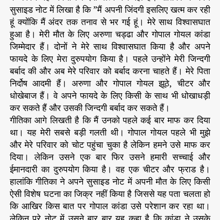
अ
r
सुसाइड नोट में लिखा है कि ”मैं अपनी जिंदगी इसलिए खत्म कर रही
रु
हूं क्योंकि मैं अंदर तक तनाव से भर गई हूं। मेरे साथ विश्वासघात
णा
हुआ है। मेरी मौत के लिए अरुणा चड्ढा और गोपाल गोयल कांडा
च
जिम्मेदार हैं। दोनों ने मेरे साथ विश्वासघात किया है और अपने
ड्ढा
फायदे के लिए मेरा दुरुपयोग किया है। पहले उन्होंने मेरी जिन्दगी
औ
बर्बाद की और अब मेरे परिवार को बर्बाद करना चाहते हैं। मेरे पिता
र
निर्दोष आदमी हैं। अरुणा और गोपाल गोयल झूठे, चीटर और
गो
पा
धोखेबाज हैं। वे अपने फायदे के लिए किसी के साथ भी धोखाधड़ी
ल
कर सकते हैं और उसकी जिन्दगी बर्बाद कर सकते हैं।
कां
गीतिका आगे लिखती है कि मैं उनको पहले कई बार माफ कर दिया
डा
था। यह मेरी सबसे बड़ी गलती थी। गोपाल गोयल पहले भी मुझे
जि
और मेरे परिवार को चोट पहुंचा चुका है लेकिन हमने उसे माफ कर
म्मे
दिया। लेकिन उसने एक बार फिर उसने हमारी सच्चाई और
दा
ईमानदारी का दुरुपयोग किया है। वह एक चीटर और फ्राड है।
र
हैं
हालांकि गीतिका ने अपने सुसाइड नोट में अपनी मौत के लिए किसी
ऐसी विशेष घटना का जिक्र नहीं किया है जिससे यह पता चलता हो
कि आखिर किस बात पर गोपाल कांडा उसे परेशान कर रहा था।
लेकिन पूरे नोट में उसने बार बार यह कहा है कि कांडा ने उसके