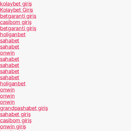
kolaybet giriş
Kolaybet Giriş
betgaranti giriş
casibom giriş
betgaranti giriş
holiganbet
sahabet
sahabet
onwin
sahabet
sahabet
sahabet
sahabet
holiganbet
onwin
onwin
onwin
grandpashabet giriş
sahabet giriş
casibom giriş
onwin giriş