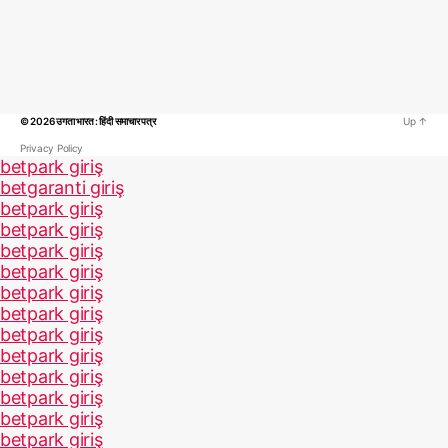
© 2026
उगता भारत : हिंदी समाचार पत्र
Up
↑
Privacy Policy
betpark giriş
betgaranti giriş
betpark giriş
betpark giriş
betpark giriş
betpark giriş
betpark giriş
betpark giriş
betpark giriş
betpark giriş
betpark giriş
betpark giriş
betpark giriş
betpark giriş