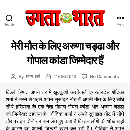
Search
Menu
उ
ग
C
भार
ता
मेरी मौत के लिए अरुणा चड्ढा और
ती
a
भा
य
t
र
सं
गोपाल कांडा जिम्मेदार हैं
e
त
स्कृ
ति
g
:
o
हिं
o
By
अमन आर्य
11/08/2012
No Comments
P
P
r
दी
n
o
o
i
स
मे
s
s
दिल्ली स्थित अपने घर में खुदकुशी करनेवाली एयरहोस्टेस गीतिका
e
मा
री
t
t
s
शर्मा ने मरने से पहले अपने सुसाइड नोट में अपनी मौत के लिए सीधे
चा
मौ
a
d
र
सीधे हरियाणा के एक नेता गोपाल गोयल कांडा और अरुणा चड्ढा
त
u
a
प
को जिम्मेदार ठहराया है। गीतिका शर्मा ने अपने सुसाइड नोट में सीधे
के
t
t
त्र
तौर पर इन दोनों का नाम लेते हुए कहा है कि इन लोगों की धोखाधड़ी
लि
h
e
ए
के कारण वह अपनी जिन्दगी खत्म कर रही है। गीतिका ने अपने
o