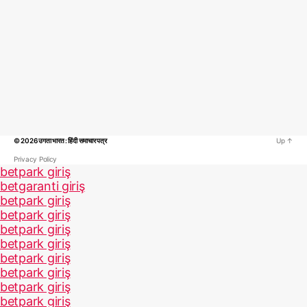
© 2026
उगता भारत : हिंदी समाचार पत्र
Up
↑
Privacy Policy
betpark giriş
betgaranti giriş
betpark giriş
betpark giriş
betpark giriş
betpark giriş
betpark giriş
betpark giriş
betpark giriş
betpark giriş