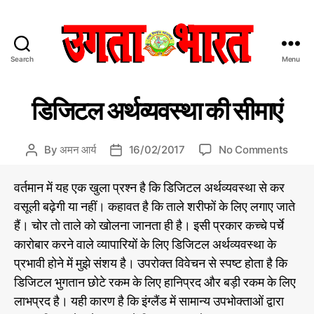
Search
Menu
उ
ग
C
आ
ता
डिजिटल अर्थव्यवस्था की सीमाएं
र्थि
a
भा
की
t
र
/
e
त
व्या
o
By
अमन आर्य
16/02/2017
No Comments
P
P
पा
g
:
n
o
o
र
o
हिं
डि
s
s
वर्तमान में यह एक खुला प्रश्न है कि डिजिटल अर्थव्यवस्था से कर
r
दी
जि
t
t
वसूली बढ़ेगी या नहीं। कहावत है कि ताले शरीफों के लिए लगाए जाते
i
स
ट
a
d
e
मा
हैं। चोर तो ताले को खोलना जानता ही है। इसी प्रकार कच्चे पर्चे
ल
u
a
s
चा
अ
t
t
कारोबार करने वाले व्यापारियों के लिए डिजिटल अर्थव्यवस्था के
र
र्थ
h
e
प्रभावी होने में मुझे संशय है। उपरोक्त विवेचन से स्पष्ट होता है कि
प
व्य
o
डिजिटल भुगतान छोटे रकम के लिए हानिप्रद और बड़ी रकम के लिए
त्र
व
r
लाभप्रद है। यही कारण है कि इंग्लैंड में सामान्य उपभोक्ताओं द्वारा
स्था