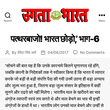
Search
Menu
उ
ग
C
डॉ
ता
पत्थरबाजो! भारत छोड़ो,’ भाग-6
रा
a
भा
के
t
र
श
e
त
कु
o
By
देवेंद्र सिंह आर्य
04/06/2017
No Comments
P
P
मा
g
:
n
o
o
र
o
हिं
प
s
s
आ
‘
सोचने की बात यह है कि उनके कारनामे कितने घृणास्पद रहे होंगे,
r
दी
र्य
त्थ
t
t
जबकि कंपनी के निदेशकों तक ने स्वीकार किया है कि भारत में व्यापार
की
i
स
र
a
d
ले
e
मा
करके जो बड़ी से बड़ी संपत्ति पैदा की गयी उनमें उतना ही बड़ा अन्याय
बा
u
a
ख
s
चा
जो
नी
t
t
और जुल्म भरा हुआ है, जितना बड़ा जुल्म संसार के इतिहास में कहीं
से
र
!
h
e
सुनने और पढऩे को नहीं मिलेगा। भारतीय माल के खरीदने का भाव
प
वि
भा
o
अंग्रेज व्यापारी स्वयं तय करते थे और माल बेचने का भाव भी इन्हीं
शे
त्र
र
r
ष
अंग्रेजों के हाथों में था। भारतीय लोग उनको माल बेचने और उन्हीं से
त
सं