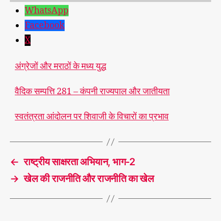
WhatsApp
Facebook
X
अंग्रेजों और मराठों के मध्य युद्ध
वैदिक सम्पत्ति 281 – कंपनी राज्यपाल और जातीयता
#
भा
स्वतंत्रता आंदोलन पर शिवाजी के विचारों का प्रभाव
र
त
,
#
T
रा
a
←
राष्ट्रीय साक्षरता अभियान, भाग-2
ज
g
नी
s
→
खेल की राजनीति और राजनीति का खेल
ति