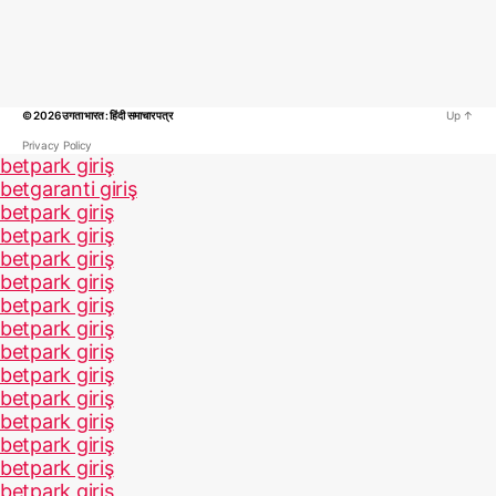
© 2026
उगता भारत : हिंदी समाचार पत्र
Up
↑
Privacy Policy
betpark giriş
betgaranti giriş
betpark giriş
betpark giriş
betpark giriş
betpark giriş
betpark giriş
betpark giriş
betpark giriş
betpark giriş
betpark giriş
betpark giriş
betpark giriş
betpark giriş
betpark giriş