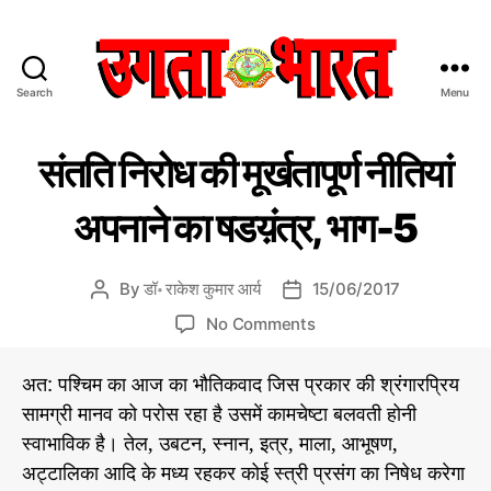
Search
Menu
उ
ग
C
डॉ
ता
संतति निरोध की मूर्खतापूर्ण नीतियां
रा
a
भा
के
t
र
श
अपनाने का षडय़ंत्र, भाग-5
e
त
कु
मा
g
:
र
o
हिं
आ
By
डॉ॰ राकेश कुमार आर्य
15/06/2017
P
P
r
दी
र्य
o
o
o
की
i
No Comments
स
s
s
ले
n
e
मा
ख
t
t
सं
s
चा
नी
अत: पश्चिम का आज का भौतिकवाद जिस प्रकार की श्रंगारप्रिय
a
d
त
से
र
सामग्री मानव को परोस रहा है उसमें कामचेष्टा बलवती होनी
u
a
ति
प
भ
t
t
स्वाभाविक है। तेल, उबटन, स्नान, इत्र, माला, आभूषण,
या
नि
त्र
h
e
न
रो
अट्टालिका आदि के मध्य रहकर कोई स्त्री प्रसंग का निषेध करेगा
क
o