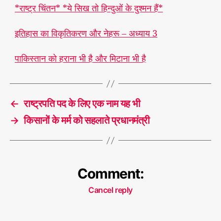
*राष्ट्र चिंतन* *ये सिख तो हिन्दुओं के दुश्मन हैं*
यां
,
#
फा
इतिहास का विकृतिकरण और नेहरू – अध्याय 3
स्ट
फू
पाकिस्तान को हराना भी है और मिटाना भी है
ड्स
,
#
T
भार
a
←
राष्ट्रपति पद के लिए एक नाम यह भी
त
,
g
#ष
s
→
किसानों के मर्म को सहलाते प्रधानमंत्री
डय़ं
त्र
,
#
संत
Comment:
ति
नि
Cancel reply
रोध