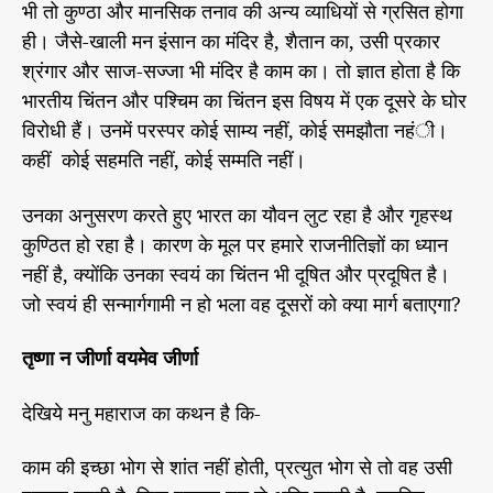
ध
रा
भी तो कुण्ठा और मानसिक तनाव की अन्य व्याधियों से ग्रसित होगा
r
की
ज
ही। जैसे-खाली मन इंसान का मंदिर है, शैतान का, उसी प्रकार
नी
मू
ति
श्रंगार और साज-सज्जा भी मंदिर है काम का। तो ज्ञात होता है कि
र्ख
क
भारतीय चिंतन और पश्चिम का चिंतन इस विषय में एक दूसरे के घोर
ता
ष
ड
पू
विरोधी हैं। उनमें परस्पर कोई साम्य नहीं, कोई समझौता नहंी।
यं
र्ण
कहीं कोई सहमति नहीं, कोई सम्मति नहीं।
त्र
नी
ति
उनका अनुसरण करते हुए भारत का यौवन लुट रहा है और गृहस्थ
यां
कुण्ठित हो रहा है। कारण के मूल पर हमारे राजनीतिज्ञों का ध्यान
अ
प
नहीं है, क्योंकि उनका स्वयं का चिंतन भी दूषित और प्रदूषित है।
ना
जो स्वयं ही सन्मार्गगामी न हो भला वह दूसरों को क्या मार्ग बताएगा?
ने
का
तृष्णा न जीर्णा वयमेव जीर्णा
ष
ड
देखिये मनु महाराज का कथन है कि-
य़ं
त्र
,
काम की इच्छा भोग से शांत नहीं होती, प्रत्युत भोग से तो वह उसी
भा