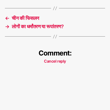
च
आ
T
तं
a
←
चीन की फिसलन
क
g
वा
s
→
लोगों का धर्मांतरण या रूपांतरण?
दी
थे?
Comment:
Cancel reply