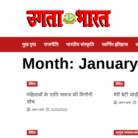
Skip
to
content
मुख पृष्ठ
राजनीति
भारतीय संस्कृति
स्वर्णिम इतिहास
ध
Month:
January
विविधा
विविधा
महिलाओं के प्रति समाज की घिनौनी
मेरी बेटी थोड़
सोच
अमन आर्य
अमन आर्य
31/01/2015
विविधा
प्रमुख समाचार/सं