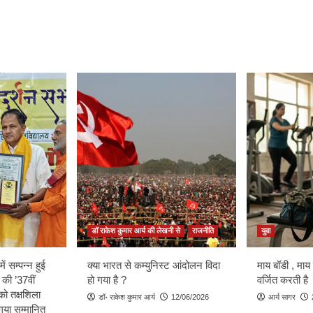
डॉ राकेश कुमार आर्य की लेखनी से
राजनीति
युवा
ें सम्पन्न हुई
क्या भारत से कम्युनिस्ट आंदोलन विदा
माय बॉडी , माय
 की ’37वीं
हो गया है ?
वर्जित करती है
को तक्षशिला
डॉ॰ राकेश कुमार आर्य
12/06/2026
आर्य सागर
ा गया सम्मानित