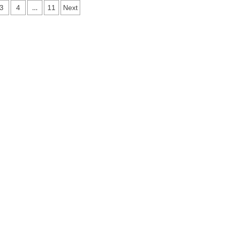
s
…
3
4
11
Next
ation