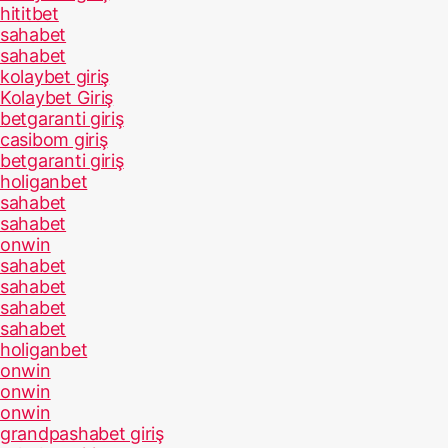
hititbet
sahabet
sahabet
kolaybet giriş
Kolaybet Giriş
betgaranti giriş
casibom giriş
betgaranti giriş
holiganbet
sahabet
sahabet
onwin
sahabet
sahabet
sahabet
sahabet
holiganbet
onwin
onwin
onwin
grandpashabet giriş