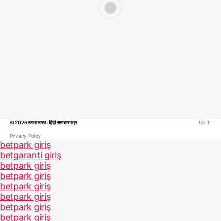
© 2026
उगता भारत : हिंदी समाचार पत्र
Up
↑
Privacy Policy
betpark giriş
betgaranti giriş
betpark giriş
betpark giriş
betpark giriş
betpark giriş
betpark giriş
betpark giriş