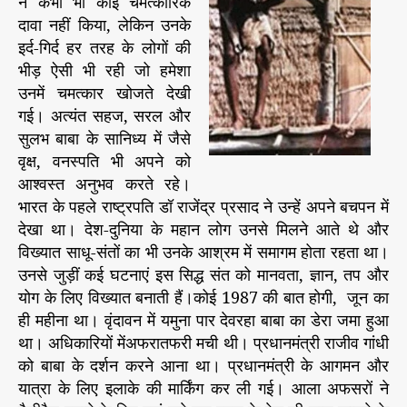
ने कभी भी कोई चमत्कारिक
रि
दावा नहीं किया, लेकिन उनके
क
इर्द-गिर्द हर तरह के लोगों की
दा
भीड़ ऐसी भी रही जो हमेशा
वा
न
उनमें चमत्कार खोजते देखी
हीं
गई। अत्यंत सहज, सरल और
प
सुलभ बाबा के सानिध्य में जैसे
र
वृक्ष, वनस्पति भी अपने को
च
आश्वस्त अनुभव करते रहे।
म
भारत के पहले राष्ट्रपति डॉ राजेंद्र प्रसाद ने उन्हें अपने बचपन में
त्का
देखा था। देश-दुनिया के महान लोग उनसे मिलने आते थे और
र
विख्यात साधू-संतों का भी उनके आश्रम में समागम होता रहता था।
ही
च
उनसे जुड़ीं कई घटनाएं इस सिद्ध संत को मानवता, ज्ञान, तप और
म
योग के लिए विख्यात बनाती हैं।कोई 1987 की बात होगी, जून का
त्का
ही महीना था। वृंदावन में यमुना पार देवरहा बाबा का डेरा जमा हुआ
र
था। अधिकारियों मेंअफरातफरी मची थी। प्रधानमंत्री राजीव गांधी
दि
को बाबा के दर्शन करने आना था। प्रधानमंत्री के आगमन और
खा
यात्रा के लिए इलाके की मार्किंग कर ली गई। आला अफसरों ने
: