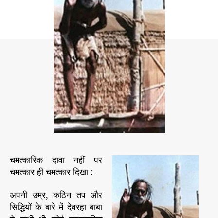
व
h
e
र
o
हा
r
बा
बा
की
चि
त्र
–
वि
चि
त्र
गा
था
चमत्कारिक दावा नहीं पर
(
ख
चमत्कार ही चमत्कार दिखा :-
)
च
अपनी उम्र, कठिन तप और
म
सिद्धियों के बारे में देवरहा बाबा
त्का