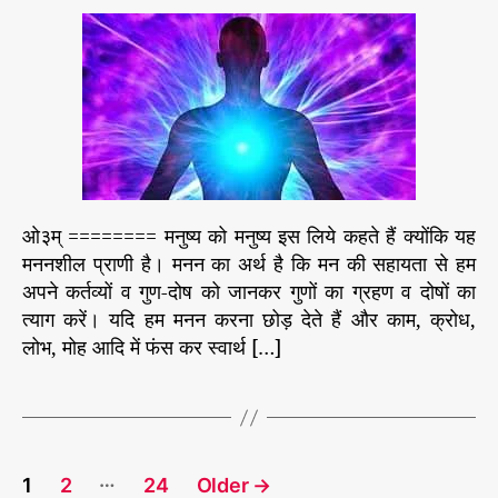
i
a
d
जी
e
u
a
वा
s
t
t
त्मा
h
e
औ
o
र
r
मा
न
व
श
ओ३म् ======== मनुष्य को मनुष्य इस लिये कहते हैं क्योंकि यह
री
मननशील प्राणी है। मनन का अर्थ है कि मन की सहायता से हम
र
”
अपने कर्तव्यों व गुण-दोष को जानकर गुणों का ग्रहण व दोषों का
त्याग करें। यदि हम मनन करना छोड़ देते हैं और काम, क्रोध,
लोभ, मोह आदि में फंस कर स्वार्थ […]
P
…
1
2
24
Older
→
o