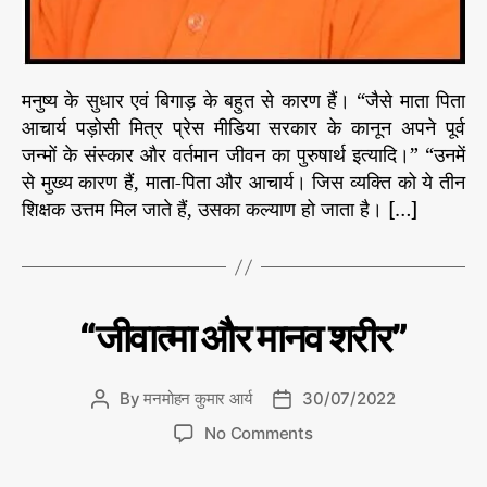
वे
का
नं
द
प
मनुष्य के सुधार एवं बिगाड़ के बहुत से कारण हैं। “जैसे माता पिता
रि
आचार्य पड़ोसी मित्र प्रेस मीडिया सरकार के कानून अपने पूर्व
व्रा
जन्मों के संस्कार और वर्तमान जीवन का पुरुषार्थ इत्यादि।” “उनमें
ज
से मुख्य कारण हैं, माता-पिता और आचार्य। जिस व्यक्ति को ये तीन
क
शिक्षक उत्तम मिल जाते हैं, उसका कल्याण हो जाता है। […]
जी
C
धर्म
“जीवात्मा और मानव शरीर”
-
a
अ
t
ध्या
e
त्म
By
मनमोहन कुमार आर्य
30/07/2022
P
P
g
o
o
o
No Comments
o
s
s
n
r
t
t
“