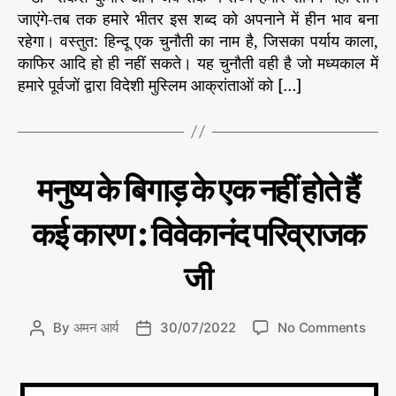
जाएंगे-तब तक हमारे भीतर इस शब्द को अपनाने में हीन भाव बना
रहेगा। वस्तुत: हिन्दू एक चुनौती का नाम है, जिसका पर्याय काला,
काफिर आदि हो ही नहीं सकते। यह चुनौती वही है जो मध्यकाल में
हमारे पूर्वजों द्वारा विदेशी मुस्लिम आक्रांताओं को […]
C
आ
मनुष्य के बिगाड़ के एक नहीं होते हैं
ज
a
का
t
चिं
कई कारण : विवेकानंद परिव्राजक
e
त
न
g
जी
o
r
i
o
By
अमन आर्य
30/07/2022
No Comments
P
P
e
n
o
o
s
म
s
s
नु
t
t