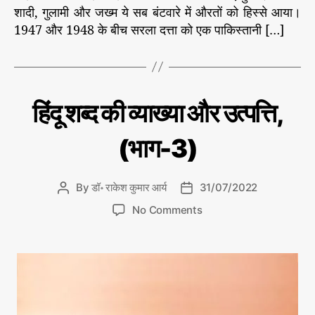
गु
शादी, गुलामी और जख्म ये सब बंटवारे में औरतों को हिस्से आया।
ज
1947 और 1948 के बीच सरला दत्ता को एक पाकिस्तानी […]
री
C
डॉ
हिंदू शब्द की व्याख्या और उत्पत्ति,
रा
a
के
t
श
(भाग-3)
e
कु
मा
g
र
o
आ
By
डॉ॰ राकेश कुमार आर्य
31/07/2022
P
P
r
र्य
o
o
o
की
i
No Comments
s
s
ले
n
e
ख
t
t
हिं
s
नी
a
d
दू
से
u
a
श
म
t
t
ह
ब्द
h
e
त्व
की
पू
o