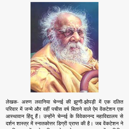
e
रि
यं
t
t
s
त्र
या
a
d
र
u
a
ने
t
t
कै
h
e
से
o
कि
r
या
था
भा
र
ती
य
सं
स्कृ
ति
लेखक- अरुण लवानिया चेन्नई की झुग्गी-झोपड़ी में एक दलित
का
परिवार में जन्मे और वहीं पचीस वर्ष बिताने वाले ऐम वेंकटेशन एक
स
आस्थावान हिंदू हैं। उन्होंने चेन्नई के विवेकानन्द महाविद्यालय से
त्या
दर्शन शास्त्र में स्नातकोत्तर डिग्री प्राप्त की है। जब वेंकटेशन ने
ना