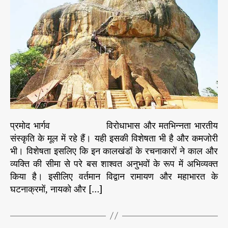
e
द
u
a
s
शा
t
t
न
h
e
न
o
रा
r
व
ण
की
लं
का
?
प्रमोद भार्गव विरोधाभास और मतभिन्नता भारतीय
संस्कृति के मूल में रहे हैं। यही इसकी विशेषता भी है और कमजोरी
भी। विशेषता इसलिए कि इन कालखंडों के रचनाकारों ने काल और
व्यक्ति की सीमा से परे बस शाश्वत अनुभवों के रूप में अभिव्यक्त
किया है। इसीलिए वर्तमान विद्वान रामायण और महाभारत के
घटनाक्रमों, नायको और […]