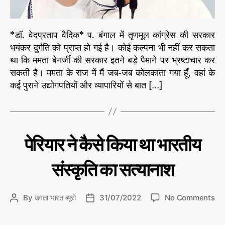
शा
*
*डॉ. वेदप्रताप वैदिक* प. बंगाल में तृणमूल कांग्रेस की सरकार
भयंकर दुर्गति को प्राप्त हो गई है। कोई कल्पना भी नहीं कर सकता
था कि ममता बेनर्जी की सरकार इतने बड़े पैमाने पर भ्रष्टाचार कर
सकती है। ममता के राज में मैं जब-जब कोलकाता गया हूँ, वहां के
कई पुराने उद्योगपतियों और व्यापारियों से बात […]
C
भ
पेरियार ने कैसे किया था भारतीय
या
a
न
t
क
संस्कृति का सत्यानाश
e
रा
ज
g
नी
o
ति
o
By
उगता भारत ब्यूरो
31/07/2022
No Comments
P
P
r
क
n
o
o
ष
i
पे
s
s
ड