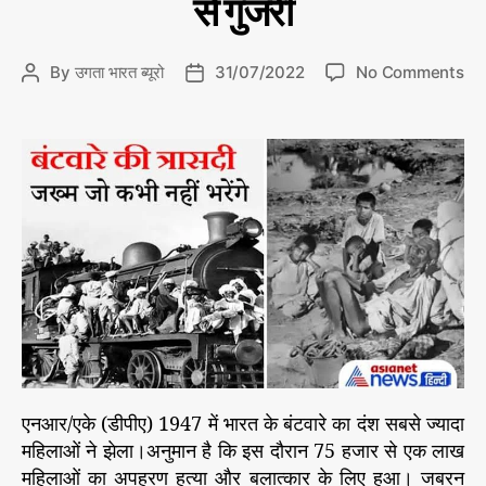
से गुजरी
र
e
के
ने
प
g
न्नों
ह
o
से
o
By
उगता भारत ब्यूरो
31/07/2022
No Comments
P
P
रू
r
n
o
o
को
i
बं
s
s
अ
e
ट
t
t
प
s
वा
a
d
ने
रे
u
a
प
की
t
t
क्ष
रे
h
e
में
खा
o
ला
r
खों
औ
र
तों
के
एनआर/एके (डीपीए) 1947 में भारत के बंटवारे का दंश सबसे ज्यादा
दे
महिलाओं ने झेला।अनुमान है कि इस दौरान 75 हजार से एक लाख
ह
महिलाओं का अपहरण हत्या और बलात्कार के लिए हुआ। जबरन
से