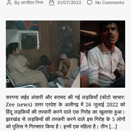
o
By
आरबीएल निगम
31/07/2022
No Comments
P
P
e
n
o
o
s
झा
s
s
र
t
t
खं
a
d
ड
u
a
से
t
t
हिं
h
e
दू
o
ल
r
ड़
कि
यों
की
त
सरगना सईद अंसारी और बरामद की गई लड़कियाँ (फोटो साभार:
स्क
Zee news) उत्तर प्रदेश के अलीगढ़ में 26 जुलाई 2022 को
री
हिंदू लड़कियों की तस्करी करने वाले एक गिरोह का खुलासा हुआ।
क
र
झारखंड से लड़कियों की तस्करी करने वाले इस गिरोह के 5 लोगों
ने
को पुलिस ने गिरफ्तार किया है। इनमें एक महिला है। तीन […]
वा