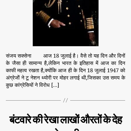
ज
ना
से
लॉ
र्ड
मा
उं
ट
संजय सक्सेना आज 18 जुलाई है। वैसे तो यह दिन और दिनों
बे
ट
के जैसा ही सामान्य है,लेकिन भारत के इतिहास में आज का दिन
न
काफी महत्व रखता है,क्योंकि आज ही के दिन 18 जुलाई 1947 को
ने
अंग्रेजोें ने टू नेशन थ्योरी पर मोहर लगाई थी,जिसका उस समय के
क
कुछ कांग्रेसियों ने विरोध […]
र
लि
या
था
गां
C
इ
बंटवारे की रेखा लाखों औरतों के देह
धी
ति
a
हा
औ
t
स