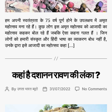
त
r
म
हो
त्स
हम अपनी स्वतंत्रता के 75 वर्ष पूर्ण होने के उपलक्षय में अमृत
व
महोत्सव मना रहे हैं। कुछ लोग इस अमृत महोत्सव को आजादी का
औ
महोत्सव कहकर बोल रहे हैं जबकि ऐसा कहना गलत हैं । जिन
र
लोगों को हमारी संस्कृत और हिंदी भाषा का व्याकरण बोध नहीं है,
म
उनके द्वारा इसे आजादी का महोत्सव कहा […]
ह
र्षि
द
या
नं
C
इ
कहां है दशानन रावण की लंका ?
द
ति
a
हा
t
स
e
के
o
By
उगता भारत ब्यूरो
31/07/2022
No Comments
P
P
प
g
n
o
o
न्नों
o
क
s
s
से
r
हां
t
t
i
है
a
d