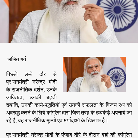
ध
h
e
क
o
र
r
ना
अ
ल
ग
बा
ललित गर्ग
त
है
औ
पिछले लम्बे दौर से
र
प्रधानमंत्री नरेन्द्र मोदी
उ
के राजनीतिक दर्शन, उनके
न
व्यक्तित्व, उनकी बढ़ती
के
ख्याति, उनकी कार्य-पद्धतियों एवं उनकी सफलता के विजय रथ को
जी
अवरुद्ध करने के लिये कांग्रेस द्वारा जिस तरह के हथकंड़े अपनाये जा
व
रहे हैं, वह राजनीतिक मूल्यों एवं मर्यादाओं के खिलाफ है।
न
को
ख
प्रधानमंत्री नरेन्द्र मोदी के पंजाब दौरे के दौरान वहां की कांग्रेस