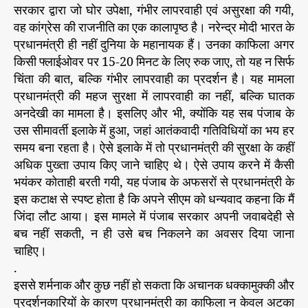
त
सरकार द्वारा जो घोर उपेक्षा, गंभीर लापरवाही एवं असुरक्षा की गयी,
रे
वह कांग्रेस की राजनीति का एक कालापृष्ठ है। नरेन्द्र मोदी भारत के
में
प्रधानमंत्री ही नहीं दुनिया के महानायक हैं। उनका काफिला अगर
डा
किसी फ्लाईओवर पर 15-20 मिनट के लिए रुक जाए, तो यह न सिर्फ
ल
चिंता की बात, बल्कि गंभीर लापरवाही का प्रदर्शन है। यह मामला
ना
प्रधानमंत्री की महज सुरक्षा में लापरवाही का नहीं, बल्कि घातक
बि
अनदेखी का मामला है। इसलिए और भी, क्योंकि यह सब पंजाब के
ल्कु
ल
उस सीमावर्ती इलाके में हुआ, जहां आतंकवादी गतिविधियों का भय हर
अ
समय बना रहता है। ऐसे इलाके में तो प्रधानमंत्री की सुरक्षा के कहीं
ल
अधिक पुख्ता उपाय किए जाने चाहिए थे। ऐसे उपाय करने में कैसी
ग
भयंकर कोताही बरती गयी, यह पंजाब के अफसरों से प्रधानमंत्री के
बा
इस कटाक्ष से स्पष्ट होता है कि अपने सीएम को धन्यवाद कहना कि मैं
त
जिंदा लौट आया। इस मामले में पंजाब सरकार अपनी जवाबदेही से
है
बच नहीं सकती, न ही उसे बच निकलने का अवसर दिया जाना
चाहिए।
.
इससे शर्मनाक और कुछ नहीं हो सकता कि अचानक धक्कामुक्की और
प्रदर्शनकारियों के कारण प्रधानमंत्री का काफिला न केवल अटका