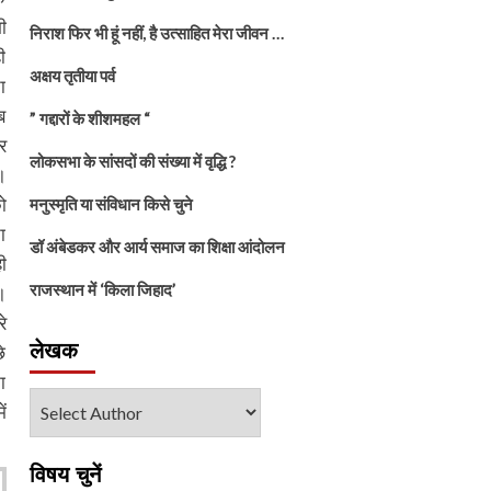
ी
निराश फिर भी हूं नहीं, है उत्साहित मेरा जीवन …
ी
अक्षय तृतीया पर्व
ा
ब
” गद्दारों के शीशमहल “
र
लोकसभा के सांसदों की संख्या में वृद्धि ?
।
ो
मनुस्मृति या संविधान किसे चुने
ा
डॉ अंबेडकर और आर्य समाज का शिक्षा आंदोलन
ी
राजस्थान में ‘किला जिहाद’
।
े
लेखक
े
ा
ं
विषय चुनें