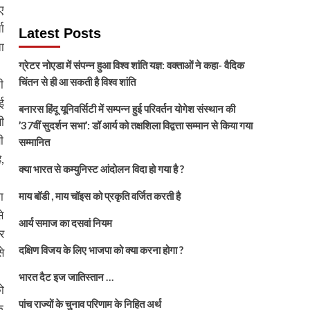
ए
ा
Latest Posts
ा
ग्रेटर नोएडा में संपन्न हुआ विश्व शांति यज्ञ: वक्ताओं ने कहा- वैदिक
चिंतन से ही आ सकती है विश्व शांति
ी
ई
बनारस हिंदू यूनिवर्सिटी में सम्पन्न हुई परिवर्तन योगेश संस्थान की
ी
’37वीं सुदर्शन सभा’: डॉ आर्य को तक्षशिला विद्वत्ता सम्मान से किया गया
ी
सम्मानित
,
क्या भारत से कम्युनिस्ट आंदोलन विदा हो गया है ?
ा
माय बॉडी , माय चॉइस को प्रकृति वर्जित करती है
े
आर्य समाज का दसवां नियम
र
दक्षिण विजय के लिए भाजपा को क्या करना होगा ?
े
भारत दैट इज जातिस्तान …
ो
पांच राज्यों के चुनाव परिणाम के निहित अर्थ
ि