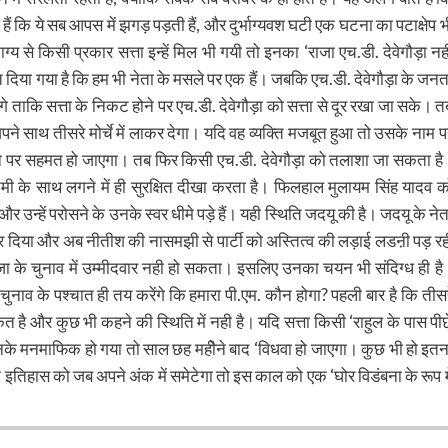
 हैं कि ये सब आपस में झगड़ पड़ती हैं, और दुर्भाग्यवश घटी एक घटना का पटाक्षेप भ
ाग्य से किसी प्रकार सत्ता इन्हें मिल भी गयी तो इनका ‘राजा एच.डी. देवेगौड़ा नह
 दिया गया है कि हम भी नेता के मसले पर एक हैं। जबकि एच.डी. देवेगौड़ा के जनत
ंगे ताकि सत्ता के निकट होने पर एच.डी. देवेगौड़ा को सत्ता से दूर रखा जा सके। त
ने साथ तीसरे मोर्चे में लाकर देगा। यदि वह व्यक्ति मजबूत हुआ तो उसके नाम प
ने पर सहमत हो जाएगा। तब फिर किसी एच.डी. देवेगौड़ा को तलाशा जा सकता है
आदमी के साथ लगने में ही सुरक्षित दीखा करता है। फिलहाल मुलायम सिंह यादव क
र उन्हें परोसने के उनके स्वर धीमे पड़े हैं। यही स्थिति जदयू की है। जदयू के नेत
ेर दिया और अब नीतीश की नासमझी से पार्टी को अस्तित्व की लड़ाई लडऩी पड़ रह
ाजा के चुनाव में उम्मीदवार नही हो सकता। इसलिए उनका चयन भी संदिग्ध ही है
व के पश्चात ही तय करेंगे कि हमारा पी.एम. कौन होगा? पहली बार है कि तीसर
ित है और कुछ भी कहने की स्थिति में नही है। यदि सत्ता किसी ‘राहुल के पास पीछ
इनके मनमाफिक हो गया तो साल छह महीेने बाद ‘विधवा हो जाएगा। कुछ भी हो इतन
के इतिहास को जब अपने अंक में समेटेगा तो इस काल को एक ‘घोर विडंबना के रूप मे