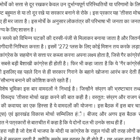
्चे को सत्ता से दूर रखकर केवल उन दुर्भाग्यपूर्ण परिस्थितियों या परिणामों के लि
ष्ट बहुमत से या तो दूर रखे या सरकार बनाने से रोके। इस प्रकार यह ‘तीसरा मोर्च
्य के लिए ही मर जाता है। इस मोर्चे के अनुसार लोकतंत्र की परिभाषा भी जनता का जनत
्भाग्य के लिए शासन है।
में एक रूपये को विभिन्न घटकों की दस्सी-पंजी से मिलाकर बनाया जाता है और जितन
भागीदारी निश्चित करता है। इसमें ‘272 प्लस के लिए कोई मिशन तय करके लड़ा
रेस के सहयोग से सत्ता पर कब्जा करना अपना लक्ष्य होता है, जिसे गैर कांग्रेस
 बड़ी बैशाखी कांग्रेस ही होती है। फिर भी कहा जाता है कि ये ‘गैर कांग्रेस
ती इसलिए वह पहले दिन से ही सरकार गिराने के बहाने खोजना आरंभ कर देती है
‘सौभाग्य बनाने की कोशिश करते रहते हैं।
विशेष भूमिका इस बार वामदलों ने निभाई है। जिन्होंने संप्रग की भ्रष्टाचार तथ
 विरूद्घ ‘तीसरा मोर्चा खड़ा करने की बात कही है। वस्तुत: संप्रग और राजग स
े की कवायद का एक हिस्सा है ये वामदलों की योजना। इस बैठक में इस बार चा
द (एस) एवं झारखंड विकास मोर्चा सम्मिलित हंै। बीजद और अगप इस बैठक स
ने पत्रकारों से बातचीत में कहा है कि ये दोनों दल भी उनके साथ ही हैं।
रा नही है जो देश में भाजपा के मोदी या कांग्रेस के राहुल गांधी की तरह लोगों क
में सरलता रहती है, क्योंकि सबके सब बराबर के ही होते हैं। यह अलग बात है क