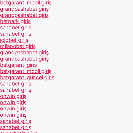
betgaranti mobil giriş
grandpashabet giriş
grandpashabet giriş
betpark giriş
sahabet giriş
sahabet giriş
jojobet giriş
milanobet giriş
grandpashabet giriş
grandpashabet giriş
betgaranti giriş
betgaranti mobil giriş
betgaranti güncel giriş
sahabet giriş
sahabet giriş
onwin giriş
onwin giriş
onwin giriş
onwin giriş
sahabet giriş
sahabet giriş