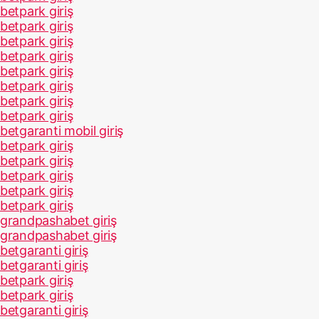
betpark giriş
betpark giriş
betpark giriş
betpark giriş
betpark giriş
betpark giriş
betpark giriş
betpark giriş
betgaranti mobil giriş
betpark giriş
betpark giriş
betpark giriş
betpark giriş
betpark giriş
grandpashabet giriş
grandpashabet giriş
betgaranti giriş
betgaranti giriş
betpark giriş
betpark giriş
betgaranti giriş