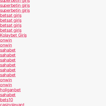
superbetin giriş
superbetin giriş
superbetin giriş
betsat giriş
betsat giriş
betsat giriş
betsat giriş
Kolaybet Giriş
onwin
onwin
sahabet
sahabet
sahabet
sahabet
sahabet
sahabet
onwin
onwin
holiganbet
sahabet
bets10
casinolevant