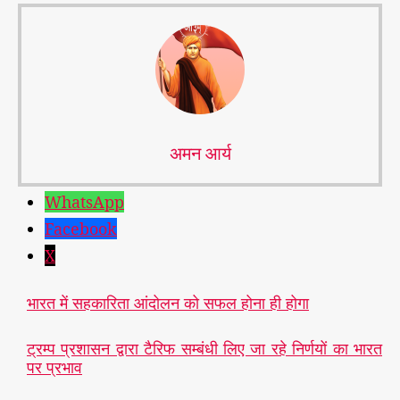
अमन आर्य
WhatsApp
Facebook
X
भारत में सहकारिता आंदोलन को सफल होना ही होगा
ट्रम्प प्रशासन द्वारा टैरिफ सम्बंधी लिए जा रहे निर्णयों का भारत
पर प्रभाव