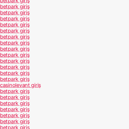
betpark giriş
betpark giriş
betpark giriş
betpark giriş
betpark giriş
betpark giriş
betpark giriş
betpark giriş
betpark giriş
betpark giriş
betpark giriş
betpark giriş
betpark giriş
betpark giriş
casinolevant giriş
betpark giriş
betpark giriş
betpark giriş
betpark giriş
betpark giriş
betpark giriş
betpark giriş