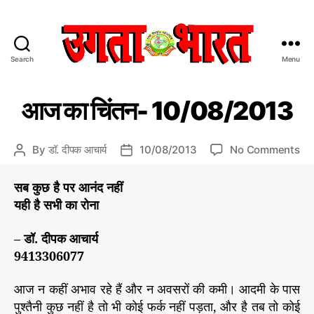
Search
Menu
उ
ग
C
आ
ता
आज का चिंतन- 10/08/2013
ज
a
भा
का
t
र
चिं
e
त
त
o
By
डॉ. दीपक आचार्य
10/08/2013
No Comments
P
P
न
g
:
n
o
o
o
हिं
आ
s
s
सब कुछ है पर आनंद नहीं
r
दी
ज
t
t
यही है सभी का रोना
i
स
का
a
d
e
मा
चिं
u
a
– डॉ. दीपक आचार्य
s
चा
त
t
t
9413306077
र
न
h
e
प
-
o
त्र
आज न कहीं अभाव रहे हैं और न अवसरों की कमी। आदमी के पास
1
r
0
पुश्तैनी कुछ नहीं है तो भी कोई फर्क नहीं पड़ता, और है तब तो कोई