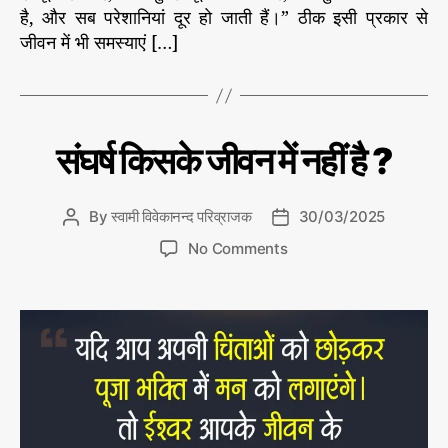
है, और सब परेशानियां दूर हो जाती हैं।” ठीक इसी प्रकार से
जीवन में भी समस्याएं […]
C
आ
संघर्ष किसके जीवन में नहीं है ?
ज
a
का
t
चिं
e
त
By
स्वामी विवेकानन्द परिव्राजक
30/03/2025
P
P
न
g
o
o
o
No Comments
o
s
s
n
r
t
t
सं
i
a
d
घ
e
u
a
र्ष
s
t
t
कि
h
e
स
o
के
r
जी
व