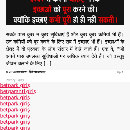
र
के
लो
ग
…
सबके पास कुछ न कुछ सुविधाएं हैं और कुछ-कुछ कमियां भी हैं।
…
उन कमियों को दूर करने के लिए सब में इच्छाएं भी हैं। इच्छाओं के
…
क्षेत्र में दो प्रकार के लोग संसार में देखे जाते हैं। एक वे, “जो
अपने पास उपलब्ध सुविधाओं पर अधिक ध्यान देते हैं। जो वस्तुएं
जीवन चलाने के लिए […]
© 2026
उगता भारत : हिंदी समाचार पत्र
Up
↑
Privacy Policy
betpark giriş
betgaranti giriş
betpark giriş
betpark giriş
betpark giriş
betpark giriş
betpark giriş
betpark giriş