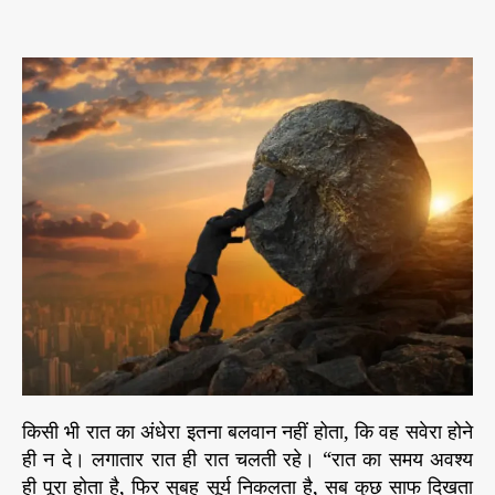
s
s
n
e
t
t
को
s
a
d
ई
u
a
स
t
t
म
h
e
स्या
o
न
r
हीं
हो
ती
,
जो
ह
ल
न
हो
स
क
किसी भी रात का अंधेरा इतना बलवान नहीं होता, कि वह सवेरा होने
ती
ही न दे। लगातार रात ही रात चलती रहे। “रात का समय अवश्य
हो
ही पूरा होता है, फिर सुबह सूर्य निकलता है, सब कुछ साफ दिखता