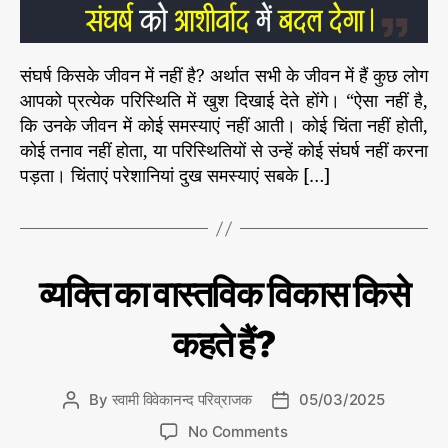
न
में
न
संघर्ष किसके जीवन में नहीं है? अर्थात सभी के जीवन में हैं कुछ लोग
हीं
आपको प्रत्येक परिस्थिति में खुश दिखाई देते होंगे। “ऐसा नहीं है,
है
कि उनके जीवन में कोई समस्याएं नहीं आती। कोई चिंता नहीं होती,
?
कोई तनाव नहीं होता, या परिस्थितियों से उन्हें कोई संघर्ष नहीं करना
पड़ता। चिंताएं परेशानियां दुख समस्याएं सबके […]
C
भार
व्यक्ति का वास्तविक विकास किसे
ती
a
य
t
सं
कहते हैं?
e
स्कृ
ति
g
म
o
By
स्वामी विवेकानन्द परिव्राजक
05/03/2025
P
P
ह
r
त्व
o
o
o
i
No Comments
पू
s
s