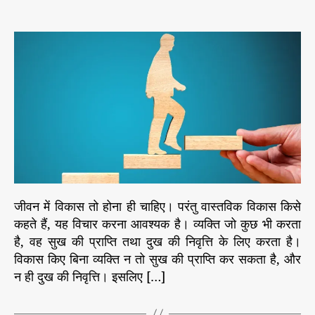
n
e
र्ण
t
t
ले
व्य
s
a
d
ख
क्ति
u
a
का
t
t
वा
h
e
स्त
o
वि
r
क
वि
का
स
कि
से
क
जीवन में विकास तो होना ही चाहिए। परंतु वास्तविक विकास किसे
ह
कहते हैं, यह विचार करना आवश्यक है। व्यक्ति जो कुछ भी करता
ते
है, वह सुख की प्राप्ति तथा दुख की निवृत्ति के लिए करता है।
हैं
विकास किए बिना व्यक्ति न तो सुख की प्राप्ति कर सकता है, और
?
न ही दुख की निवृत्ति। इसलिए […]