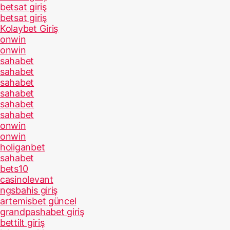
betsat giriş
betsat giriş
Kolaybet Giriş
onwin
onwin
sahabet
sahabet
sahabet
sahabet
sahabet
sahabet
onwin
onwin
holiganbet
sahabet
bets10
casinolevant
ngsbahis giriş
artemisbet güncel
grandpashabet giriş
bettilt giriş