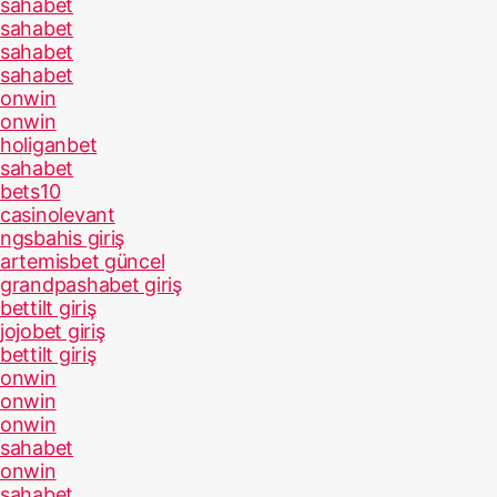
sahabet
sahabet
sahabet
sahabet
onwin
onwin
holiganbet
sahabet
bets10
casinolevant
ngsbahis giriş
artemisbet güncel
grandpashabet giriş
bettilt giriş
jojobet giriş
bettilt giriş
onwin
onwin
onwin
sahabet
onwin
sahabet