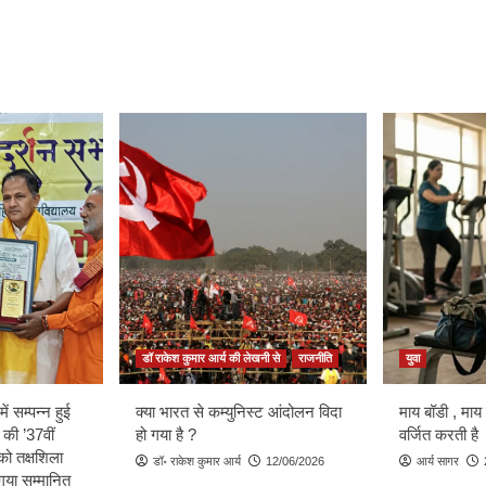
डॉ राकेश कुमार आर्य की लेखनी से
राजनीति
युवा
ें सम्पन्न हुई
क्या भारत से कम्युनिस्ट आंदोलन विदा
माय बॉडी , माय
 की ’37वीं
हो गया है ?
वर्जित करती है
को तक्षशिला
डॉ॰ राकेश कुमार आर्य
12/06/2026
आर्य सागर
ा गया सम्मानित