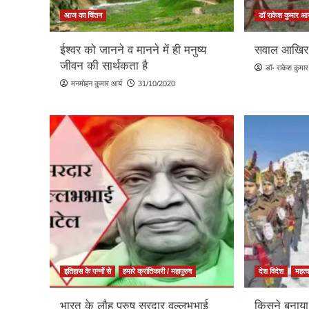
आज का चिंतन
डॉ राकेश कुमार आर
ईश्वर को जानने व मानने में ही मनुष्य
सवाल आखिर अ
जीवन की सार्थकता है
डॉ॰ राकेश कुमार
मनमोहन कुमार आर्य
31/10/2020
इतिहास के पन्नों से
हमारे क्रांतिकारी / महापुरुष
देश विदेश
महत्व
भारत के लौह पुरुष सरदार वल्लभभाई
किसने बनाया