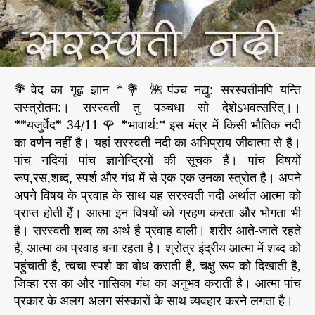
स
r
र
स्व
ती
में
मि
💐वेद का गूढ़ ज्ञान *💐 🌺पंञ्च नद्यु: सरस्वतीमपि यन्ति
ल
सस्त्रोतम:। सरस्वती तु पञ्चधा सो देशेऽभवत्सरित्‌।।
ने
**यजुर्वेद* 34/11 🌹 *भावार्थ:* इस मंत्र में किसी भौतिक नदी
वा
ली
का वर्णन नहीं है। यहां सरस्वती नदी का अभिप्राय जीवात्मा से है।
पां
पांच नदियां पांच ज्ञानेन्द्रियों की सूचक हैं। पांच विषयों
च
रूप,रस,शब्द, स्पर्श और गंध में से एक-एक उनका स्त्रोत है। अपने
न
अपने विषय के प्रवाह के साथ यह सरस्वती नदी अर्थात आत्मा को
दि
प्राप्त होती हैं। आत्मा इन विषयों को ग्रहण करता और भोगता भी
यां
है। सरस्वती शब्द का अर्थ है प्रवाह वाली। शरीर आते-जाते रहते
हैं, आत्मा का प्रवाह बना रहता है। श्रोत्र इंद्रीय आत्मा में शब्द को
पहुंचाती है, त्वचा स्पर्श का बोध कराती है, चक्षु रूप को दिखाती है,
जिव्हा रस का और नासिका गंध का अनुभव कराती है। आत्मा पांच
प्रकार के अलग-अलग संस्कारों के साथ व्यवहार करने लगता है।