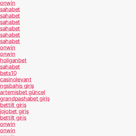
onwin
sahabet
sahabet
sahabet
sahabet
sahabet
sahabet
onwin
onwin
holiganbet
sahabet
bets10
casinolevant
ngsbahis giriş
artemisbet güncel
grandpashabet giriş
bettilt giriş
jojobet giriş
bettilt giriş
onwin
onwin