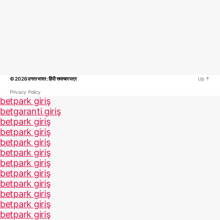
© 2026
उगता भारत : हिंदी समाचार पत्र
Up
↑
Privacy Policy
betpark giriş
betgaranti giriş
betpark giriş
betpark giriş
betpark giriş
betpark giriş
betpark giriş
betpark giriş
betpark giriş
betpark giriş
betpark giriş
betpark giriş