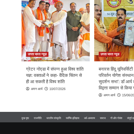
उगता भारत न्यूज़
उगता भारत न्यूज़
ग्रेटर नोएडा में संपन्न हुआ विश्व शांति
बनारस हिंदू यूनिवर्सिटी म
यज्ञ: वक्ताओं ने कहा- वैदिक चिंतन से
परिवर्तन योगेश संस्थान
ही आ सकती है विश्व शांति
सुदर्शन सभा’: डॉ आर्य 
विद्वत्ता सम्मान से किय
अमन आर्य
10/07/2026
अमन आर्य
15/06/2
मुख पृष्ठ
राजनीति
भारतीय संस्कृति
स्वर्णिम इतिहास
धर्म-अध्यात्म
समाज
गौ और गोवंश
संपूर्ण