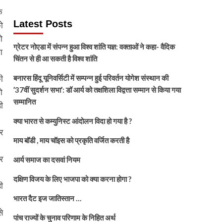
क
Latest Posts
ो
ो
ग्रेटर नोएडा में संपन्न हुआ विश्व शांति यज्ञ: वक्ताओं ने कहा- वैदिक
ा
चिंतन से ही आ सकती है विश्व शांति
ी
बनारस हिंदू यूनिवर्सिटी में सम्पन्न हुई परिवर्तन योगेश संस्थान की
’37वीं सुदर्शन सभा’: डॉ आर्य को तक्षशिला विद्वत्ता सम्मान से किया गया
ो
सम्मानित
ी
क्या भारत से कम्युनिस्ट आंदोलन विदा हो गया है ?
र
माय बॉडी , माय चॉइस को प्रकृति वर्जित करती है
र
आर्य समाज का दसवां नियम
दक्षिण विजय के लिए भाजपा को क्या करना होगा ?
ी
भारत दैट इज जातिस्तान …
े
पांच राज्यों के चुनाव परिणाम के निहित अर्थ