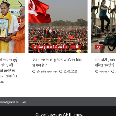
डॉ राकेश कुमार आर्य की लेखनी से
राजनीति
युवा
ें सम्पन्न हुई
क्या भारत से कम्युनिस्ट आंदोलन विदा
माय बॉडी , माय
 की ’37वीं
हो गया है ?
वर्जित करती है
को तक्षशिला
डॉ॰ राकेश कुमार आर्य
12/06/2026
आर्य सागर
ा गया सम्मानित
026
 भारत कभी गुलाम नही रहा
अन्य
|
CoverNews
by AF themes.