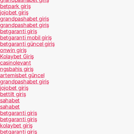
betpark giriş
jojobet giriş
grandpashabet giriş
grandpashabet giriş
betgaranti giriş
betgaranti mobil giriş
betgaranti güncel giriş
onwin giriş
Kolaybet Giriş
casinolevant
ngsbahis giriş
artemisbet güncel
grandpashabet giriş
jojobet giriş
bettilt giriş
sahabet
sahabet
betgaranti giriş
betgaranti giriş
kolaybet giriş
betgaranti giriş