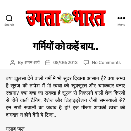
Search
Menu
उ
ग
C
आ
ता
गर्मियों को कहें बाय..
ओ
a
भा
कु
t
र
छ
e
त
जा
o
By
अमन आर्य
08/06/2013
No Comments
P
P
ने
g
:
n
o
o
o
हिं
ग
s
s
क्या झुलसा देने वाली गर्मी में भी सुंदर दिखना आसान है? क्या संभव
r
दी
र्मि
t
t
है सूरज की तपिश में भी त्वचा को खूबसूरत और चमकदार बनाए
i
स
यों
a
d
रखना? क्या बचा जा सकता है सूरज से निकलने वाली तेज किरणों
e
मा
को
u
a
s
से होने वाली टैनिंग, रैशेज और डिहाइड्रेशन जैसी समस्याओं से?
चा
क
t
t
र
इन सभी सवालों का जवाब है हां! इस मौसम आपकी त्वचा को
हें
h
e
प
बा
दागदार न होने देंगी ये टिप्स..
o
त्र
य
r
.
गुलाब जल