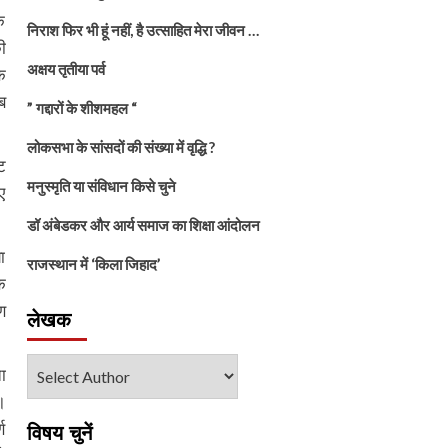
े
निराश फिर भी हूं नहीं, है उत्साहित मेरा जीवन …
ी
अक्षय तृतीया पर्व
क
ब
” गद्दारों के शीशमहल “
लोकसभा के सांसदों की संख्या में वृद्धि ?
ट
मनुस्मृति या संविधान किसे चुने
ए
डॉ अंबेडकर और आर्य समाज का शिक्षा आंदोलन
ा
राजस्थान में ‘किला जिहाद’
े
ण
लेखक
ा
।
ण
विषय चुनें