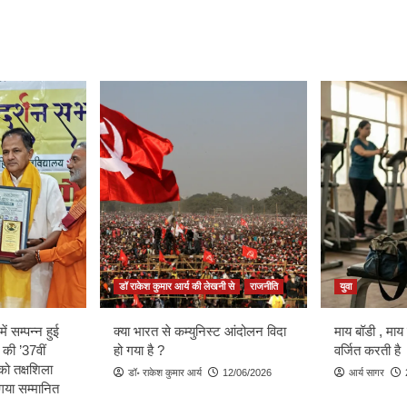
डॉ राकेश कुमार आर्य की लेखनी से
राजनीति
युवा
ें सम्पन्न हुई
क्या भारत से कम्युनिस्ट आंदोलन विदा
माय बॉडी , माय
 की ’37वीं
हो गया है ?
वर्जित करती है
को तक्षशिला
डॉ॰ राकेश कुमार आर्य
12/06/2026
आर्य सागर
ा गया सम्मानित