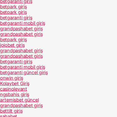
betgaranti giriş
betpark giriş
betpark giriş
betgaranti giriş
betgaranti mobil giriş
grandpashabet giriş
grandpashabet giriş
betpark giriş
jojobet giriş
grandpashabet giriş
grandpashabet giriş
betgaranti giriş
betgaranti mobil giriş
betgaranti güncel giriş
onwin giriş
Kolaybet Giriş
casinolevant
ngsbahis giriş
artemisbet güncel
grandpashabet giriş
bettilt giriş
sahabet