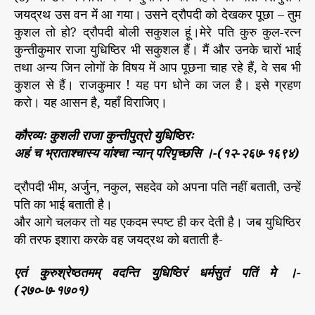
जयद्रथ उस वन में आ गया। उसने द्रौपदी को देखकर पूछा – तुम
कुशल तो हो? द्रौपदी बोली सकुशल हूं।मेरे पति कुरु कुल-रत्न
कुन्तीकुमार राजा युधिष्ठिर भी सकुशल हैं। मैं और उनके चारों भाई
तथा अन्य जिन लोगों के विषय में आप पूछना चाह रहे हैं, वे सब भी
कुशल से हैं। राजकुमार ! यह पग धोने का जल है। इसे ग्रहण
करो। यह आसन है, यहाँ विराजिए।
कौरव्यः कुशली राजा कुन्तीपुत्रो युधिष्ठिरः
अहं च भ्राताश्चास्य यांश्चा न्यान् परिपृच्छसि ।-(१२-२६७-१६९४)
द्रौपदी भीम, अर्जुन, नकुल, सहदेव को अपना पति नहीं बताती, उन्हें
पति का भाई बताती है।
और आगे चलकर तो यह एकदम स्पष्ट ही कर देती है। जब युधिष्ठिर
की तरफ इशारा करके वह जयद्रथ को बताती है-
एतं कुरुश्रेष्ठतमम् वदन्ति युधिष्ठिरं धर्मसुतं पतिं मे ।-
(२७०-७-१७०१)