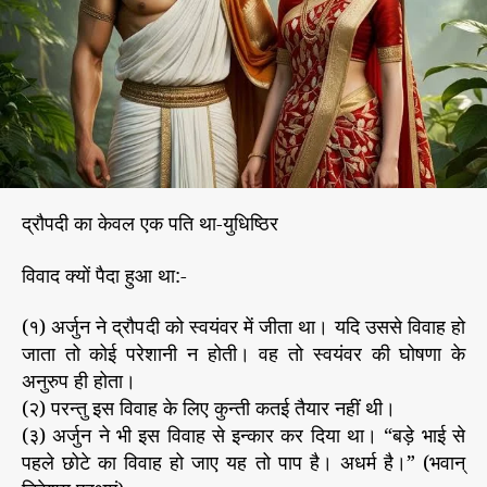
की
r
वि
वा
हि
ता
प
त्नी
थी
द्रौ
द्रौपदी का केवल एक पति था-युधिष्ठिर
प
दी
विवाद क्यों पैदा हुआ था:-
(१) अर्जुन ने द्रौपदी को स्वयंवर में जीता था। यदि उससे विवाह हो
जाता तो कोई परेशानी न होती। वह तो स्वयंवर की घोषणा के
अनुरुप ही होता।
(२) परन्तु इस विवाह के लिए कुन्ती कतई तैयार नहीं थी।
(३) अर्जुन ने भी इस विवाह से इन्कार कर दिया था। “बड़े भाई से
पहले छोटे का विवाह हो जाए यह तो पाप है। अधर्म है।” (भवान्