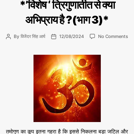
C
*’विशेष ‘ त्रिगुणातीत से क्या
ख
a
रे
t
मो
अभिप्राय है ?(भाग 3)*
e
ती
g
o
o
By
विजेंदर सिंह आर्य
12/08/2024
No Comments
P
P
r
n
o
o
i
*
s
s
e
’
t
t
s
वि
a
d
शे
u
a
ष
t
t
‘
h
e
त्रि
o
गु
r
णा
ती
त
से
क्या
तमोगुण का कूप इतना गहरा है कि इससे निकलना बड़ा जटिल और