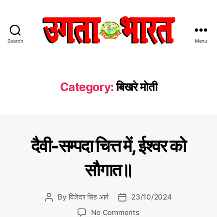
Search
Menu
उ
ग
ता
भा
Category:
बिखरे मोती
र
त
:
हिं
दी
C
बि
दैवी-सम्पदा चित्त में, ईश्वर को
स
ख
a
रे
मा
t
मो
सौगात॥
चा
e
ती
र
g
प
o
By
विजेंदर सिंह आर्य
23/10/2024
P
P
त्र
r
o
o
o
i
No Comments