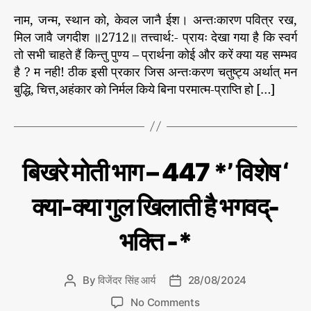
नाम, जन्म, स्थान को, केवल जानै ईश। अन्तःकारण पवित्र रख,
मिल जावै जगदीश ॥2712॥ तत्त्वार्थ:- प्रायः देखा गया है कि स्वर्ग
तो सभी चाहते हैं किन्तु पुण्य – प्रार्थना कोई और करें क्या यह सम्भव
है ? म नही! ठीक इसी प्रकार जिस अन्तःकरण चतुष्ट्य अर्थात् मन
बुद्धि, चित्त,अहंकार को निर्मल किये बिना परमात्म-प्राप्ति हो […]
C
बि
बिखरे मोती भाग – 447 *’ विशेष ‘
ख
a
रे
t
मो
क्या-क्या गुल खिलाती है भगवद्-
e
ती
g
भक्ति -*
o
r
i
By
विजेंदर सिंह आर्य
28/08/2024
P
P
e
o
o
s
o
No Comments