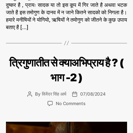
अ
दुष्कर है , प्रायः सादक या तो इस कूप में गिर जाते है अथवा भटक
भि
जाते है इस तमोगुण के दानव में न जाने कितने सादको को निगला है।
प्रा
हमारे मनीषियों ने योगियो, ऋषियों ने तमोगुण को जीतने के कुछ उपाय
य
बताए है […]
है
?
(
भा
ग
C
बि
त्रिगुणातीत से क्याअभिप्राय है ? (
3
ख
a
)
रे
t
*
मो
भाग -2 )
e
ती
g
o
By
विजेंदर सिंह आर्य
07/08/2024
P
P
r
o
o
o
i
No Comments
s
s
n
e
t
t
त्रि
s
a
d
गु
u
a
णा