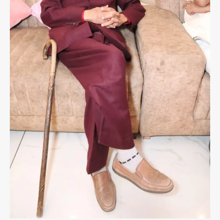
है
,
तो
:
-
*