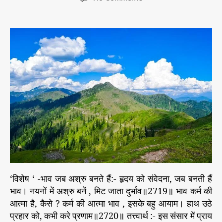
o
s
s
n
r
t
t
हृ
i
a
d
द
e
u
a
य
s
t
t
को
h
e
सं
o
वे
r
द
ना
,
ज
ब
ब
न
ती
हैं
‘विशेष ‘ -भाव जब अश्रु बनते हैं:- हृदय को संवेदना, जब बनती हैं
भा
भाव। नयनों में अश्रु बनें , मिट जाता दुर्भाव॥2719॥ भाव कर्म की
व
आत्मा है, कैसे ? कर्म की आत्मा भाव , इसके बहु आयाम। हाथ उठे
।
प्रहार को, कभी करे प्रणाम॥2720॥ तत्त्वार्थ :- इस संसार में प्राय