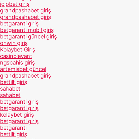
jojobet giriş
grandpashabet giriş
grandpashabet giriş
betgaranti giriş
betgaranti mobil giriş
betgaranti güncel giriş
onwin giriş
Kolaybet Giriş
casinolevant
ngsbahis giriş
artemisbet güncel
grandpashabet giriş
bettilt giriş
sahabet
sahabet
betgaranti giriş
betgaranti giriş
kolaybet giriş
betgaranti giriş
betgaranti
bettilt giriş