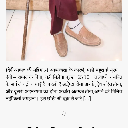
क्या
गु
ल
खि
ला
ती
है
भ
ग
व
द्
-
(देवी-सम्पद की महिमा:-) अहमन्यता के कारणै, पाले बहुत हैं भ्रम ।
भ
दैवी – सम्पद के बिना, नहीं मिलेगा ब्रह्म॥2710॥ तत्त्वार्थ :- भक्ति
क्ति
के मार्ग दो बढ़ी बाधाएँ हैं- पहली है अद्धेष्टा होना अर्थात् द्वेष रहित होना,
-
और दूसरी अहमन्यता का होना अर्थात् अहम्का होना,अपने को निमित्त
*
नहीं कर्ता समझना। इस छोटी सी चूक से सारे […]
बि