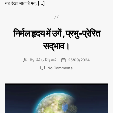
यह देखा जाता है मन, […]
C
बि
निर्मल हृदय में उगें , प्रभु-प्रेरित
ख
a
रे
t
मो
सद्‌भाव।
e
ती
g
o
By
विजेंदर सिंह आर्य
25/09/2024
P
P
r
o
o
o
i
No Comments
s
s
n
e
t
t
नि
s
a
d
र्म
u
a
ल
t
t
हृ
h
e
द
o
य
r
में