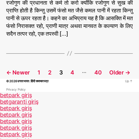
रजोगुण की प्रधानता से कर्म तो करो क्योंकि रजोगुण से सुख की
प्राप्ति होती है किन्तु उसमें फंसो मत जैसे कमल पानी में रहता किन्तु
पानी से ऊपर रहता है। कहने का अभिप्राय यह है कि आसक्ति में मत
फंसो निरासक्त रहो, प्राणी मात्र अथवा मानवत के कल्याण के लिए
सदैन तत्पर रहो, एक तपस्वी […]
P
…
←
Newer
1
2
3
4
40
Older
→
o
© 2026
उगता भारत : हिंदी समाचार पत्र
Up
↑
s
t
Privacy Policy
betpark giriş
s
betgaranti giriş
p
betpark giriş
a
betpark giriş
betpark giriş
g
betpark giriş
i
betpark giriş
n