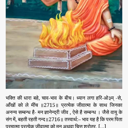
र
भा
व
से
क
रो
-
*
भक्ति की धारा बहे, चाव-भाव के बीच। ध्यान लगा हरि-ओ३म् -से,
आँखों को ले मींच ॥2715॥ प्रत्येक जीवात्मा के साथ जिनका
अनन्य सम्बन्ध है- मन ज्ञानेन्द्री जीव , ऐसे है सम्बन्ध । जैसे वायु के
संग में, बहती रहती गन्द॥2716॥ तत्त्वार्थ:– भाव यह है कि परम पिता
परमात्मा प्रत्येक जीवात्मा को मन अथवा चित्त श्रोत्र, […]