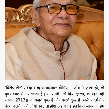
तो
कु
छ
व
क्त
में
भ
र
जा
ता
है
।
‘विशेष शेर’ सर्वदा शब्द सम्भालकर बोलिए :- जीभ में ज़ख्म हो, तो
कुछ वक्त में भर जाता है। मगर जीभ से दिया ज़ख्म, ताउम्र नहीं
भरता॥2713॥ जो कहते कुछ हैं और करते कुछ है उनके संदर्भ में:-
देखा नज़दीक से लोगों को , तो होश उड़ गए । हक़ीक़त जानकर, हम