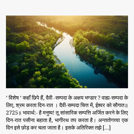
s
s
n
e
t
t
दै
s
a
d
वी
u
a
-
t
t
स
h
e
म्प
o
दा
r
चि
त्त
में
,
ई
श्व
र
को
‘ विशेष ‘ कहाँ छिपे हैं, दैवी -सम्पदा के अक्षय भण्डार ? वाह्य-सम्पदा के
सौ
लिए, श्रम करता दिन-रात । दैवी-सम्पदा चित्त में, ईश्वर को सौगात॥
गा
2725॥ भावार्थ:- है मनुष्य! तू सांसारिक सम्पत्ति अर्जित करने के लिए
त
दिन-रात पसीना बहाता है, भागीरथ तप करता है। अन्ततोगत्त्वा एक
॥
दिन इसे छोड़ कर चला जाता है। इसके अतिरिक्त तझे […]