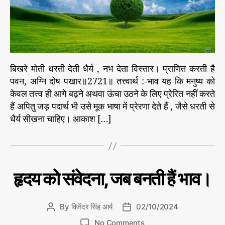
भ
दे
ता
वि
स्ता
र
-
बिखरे मोती धरती देती धैर्य , नभ देता विस्तार। प्राणित करती है
*
पवन, अग्नि दोष पखार॥2721॥ तत्त्वार्थ :-भाव यह कि मनुष्य को
केवल तत्त्व ही आगे बढ़ने अथवा ऊंचा उठने के लिए प्रेरित नहीं करते
हैं अपितु जड़ पदार्थ भी उसे मूक भाषा में प्रेरणा देते हैं , जैसे धरती से
धैर्य सीखना चाहिए। आकाश […]
C
बि
हृदय को संवेदना, जब बनती हैं भाव।
ख
a
रे
t
मो
e
ती
By
विजेंदर सिंह आर्य
02/10/2024
P
P
g
o
o
o
No Comments