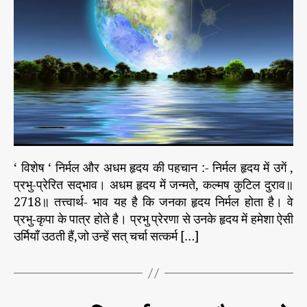
उ
गें
,
प्र
भु
-
प्रे
रि
त
स
द्‌
‘ विशेष ‘ निर्मल और अधम हृद‌य की पहचान :- निर्मल हृदय में उगें ,
भा
प्रभु-प्रेरित सद्‌भाव। अधम हृदय में जन्मते, कल्मष कुटिल दुराव॥
व
2718॥ तत्त्वार्थ- भाव यह है कि जनका हृदय निर्मल होता है। वे
।
प्रभु-कृपा के पात्र होते है। प्रभु प्रेरणा से उनके हृदय में हमेशा ऐसी
उर्मियाँ उठती हैं,जो उन्हें सत् चर्चा सत्कर्म […]
बि