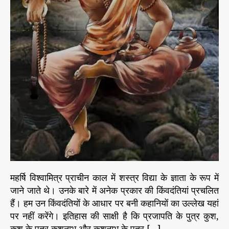
नि
क
अ
ध्या
य
–
3
9
गा
य
त्री
मं
त्र
दृ
ष्टा
महर्षि विश्वामित्र प्राचीन काल में शस्त्र विद्या के ज्ञाता के रूप में
म
जाने जाते थे। उनके बारे में अनेक प्रकार की किंवदंतियां प्रचलित
ह
र्षि
हैं। हम उन किंवदंतियों के आधार पर बनी कहानियों का उल्लेख यहां
वि
पर नहीं करेंगे। इतिहास की साक्षी है कि प्रजापति के पुत्र कुश,
श्वा
कुश के पुत्र कुशनाभ और कुशनाभ के पुत्र […]