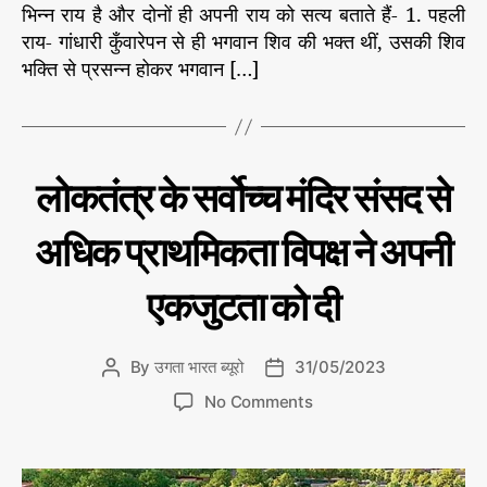
च
भिन्न राय है और दोनों ही अपनी राय को सत्य बताते हैं- 1. पहली
*
राय- गांधारी कुँवारेपन से ही भगवान शिव की भक्त थीं, उसकी शिव
भक्ति से प्रसन्न होकर भगवान […]
C
म
लोकतंत्र के सर्वोच्च मंदिर संसद से
ह
a
त्व
t
पू
अधिक प्राथमिकता विपक्ष ने अपनी
e
र्ण
ले
g
ख
एकजुटता को दी
o
r
i
By
उगता भारत ब्यूरो
31/05/2023
P
P
e
o
o
s
o
No Comments
s
s
n
t
t
लो
a
d
क