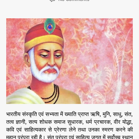
s
s
n
e
t
t
क
s
a
d
बी
u
a
र
t
t
सा
h
e
ह
o
ब
r
औ
र
सा
मा
जि
क
स
म
र
भारतीय संस्कृति एवं सभ्यता में ख्याति प्राप्त ऋषि, मुनि, साधु, संत,
स
तत्व ज्ञानी, सत्य शोधक समाज सुधारक, धर्म प्रचारक, वीर योद्धा,
ता
कवि एवं साहित्यकार से प्रेरणा लेने तथा उनका स्मरण करने की
*
*
महान परंपरा रही है। संत परंपरा एवं साहित्य जगत में सर्वोच्च स्थान