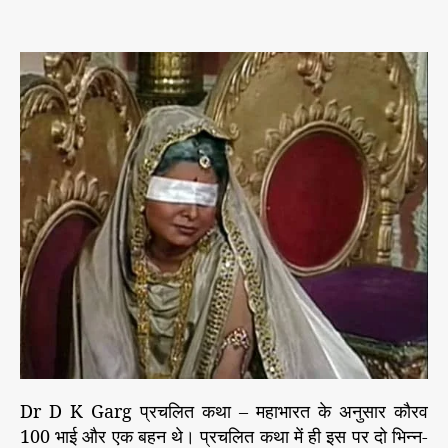
s
s
n
e
t
t
*
s
a
d
स
u
a
त्य
t
t
की
h
e
खो
o
ज
r
*
*
गां
धा
री
के
१
०
०
ब
च्चों
का
Dr D K Garg प्रचलित कथा – महाभारत के अनुसार कौरव
स
100 भाई और एक बहन थे। प्रचलित कथा में ही इस पर दो भिन्न-