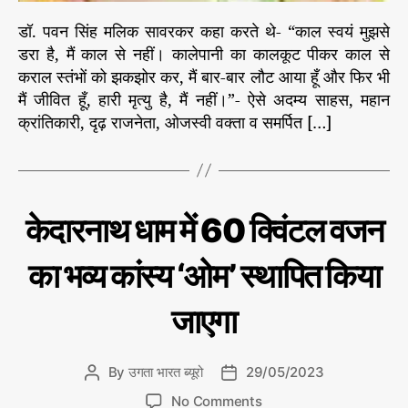
र
भा
डॉ. पवन सिंह मलिक सावरकर कहा करते थे- “काल स्वयं मुझसे
र
डरा है, मैं काल से नहीं। कालेपानी का कालकूट पीकर काल से
ती
कराल स्तंभों को झकझोर कर, मैं बार-बार लौट आया हूँ और फिर भी
य
मैं जीवित हूँ, हारी मृत्यु है, मैं नहीं।”- ऐसे अदम्य साहस, महान
के
क्रांतिकारी, दृढ़ राजनेता, ओजस्वी वक्ता व समर्पित […]
दि
ल
में
ब
स
C
आ
केदारनाथ धाम में 60 क्विंटल वजन
ते
ज
a
हैं
का
t
चिं
का भव्य कांस्य ‘ओम’ स्थापित किया
e
त
न
g
जाएगा
o
r
i
By
उगता भारत ब्यूरो
29/05/2023
P
P
e
o
o
s
o
No Comments