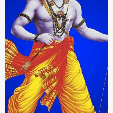
प्र
ति
दु
ष्प्र
चा
र
*
भा
ग
4