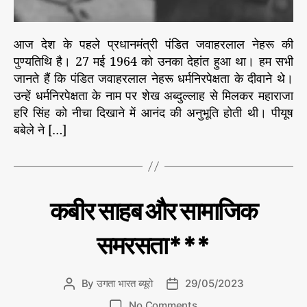
5
,
ने
आज देश के पहले प्रधानमंत्री पंडित जवाहरलाल नेहरू की
ह
पुण्यतिथि है। 27 मई 1964 को उनका देहांत हुआ था। हम सभी
रू
जानते हैं कि पंडित जवाहरलाल नेहरू धर्मनिरपेक्षता के दीवाने थे।
-
शे
उन्हें धर्मनिरपेक्षता के नाम पर शेख अब्दुल्लाह से मिलकर महाराजा
ख
हरि सिंह को नीचा दिखाने में आनंद की अनुभूति होती थी। पीयूष
सं
बबेले ने […]
बं
ध
औ
र
ने
C
इ
कबीर साहब और सामाजिक
ति
ह
a
हा
रू
t
स
समरसता***
वा
e
के
दी
प
g
न्नों
ले
o
से
By
उगता भारत ब्यूरो
29/05/2023
P
P
ख
r
o
o
क
o
i
No Comments