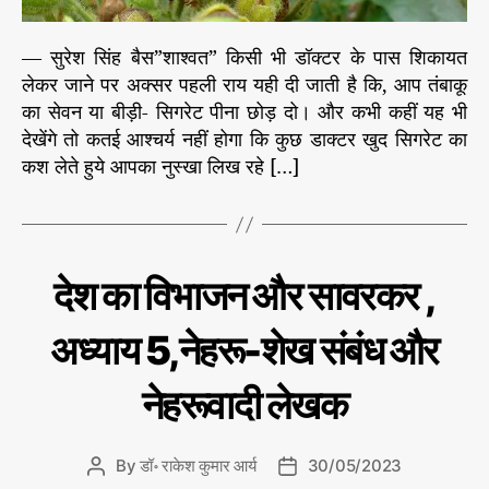
व
स
प
— सुरेश सिंह बैस”शाश्वत” किसी भी डॉक्टर के पास शिकायत
र
लेकर जाने पर अक्सर पहली राय यही दी जाती है कि, आप तंबाकू
वि
का सेवन या बीड़ी- सिगरेट पीना छोड़ दो। और कभी कहीं यह भी
शे
देखेंगे तो कतई आश्चर्य नहीं होगा कि कुछ डाक्टर खुद सिगरेट का
ष
कश लेते हुये आपका नुस्खा लिख रहे […]
—
तं
बा
कू
का
C
डॉ
देश का विभाजन और सावरकर ,
शौ
रा
a
के
क
t
श
अध्याय 5,नेहरू-शेख संबंध और
:
e
कु
जा
मा
g
न
र
नेहरूवादी लेखक
o
आ
बू
r
र्य
झ
की
i
क
ले
By
डॉ॰ राकेश कुमार आर्य
30/05/2023
P
P
e
ख
र