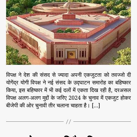
u
a
तं
t
t
त्र
h
e
के
o
स
r
र्वो
च्च
मं
दि
र
सं
स
विपक्ष ने देश की संसद से ज्यादा अपनी एकजुटता को तवज्जो दी
द
योगेंद्र योगी विपक्ष ने नई संसद के उद्घाटन समारोह का बहिष्कार
से
किया, इस बहिष्कार में भी कई दलों में एकता दिख रही है, दरअसल
अ
धि
विपक्ष अलग-अलग मुद्दों के जरिए 2024 के चुनाव में एकजुट होकर
क
बीजेपी की ओर चुनावी तीर चलाना चाहता है। […]
प्रा
थ
मि
क
C
वि