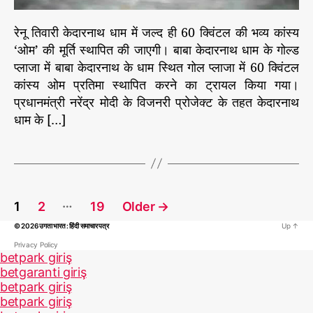
कां
स्य
रेनू तिवारी केदारनाथ धाम में जल्द ही 60 क्विंटल की भव्य कांस्य
‘
‘ओम’ की मूर्ति स्थापित की जाएगी। बाबा केदारनाथ धाम के गोल्ड
ओ
प्लाजा में बाबा केदारनाथ के धाम स्थित गोल प्लाजा में 60 क्विंटल
म
’
कांस्य ओम प्रतिमा स्थापित करने का ट्रायल किया गया।
स्था
प्रधानमंत्री नरेंद्र मोदी के विजनरी प्रोजेक्ट के तहत केदारनाथ
पि
धाम के […]
त
कि
या
जा
ए
P
…
गा
1
2
19
Older
→
o
© 2026
उगता भारत : हिंदी समाचार पत्र
Up
↑
s
t
Privacy Policy
betpark giriş
s
betgaranti giriş
p
betpark giriş
a
betpark giriş