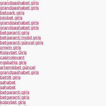
grandpashabet giriş
grandpashabet giriş
betpark giriş
jojobet giriş
grandpashabet giriş
grandpashabet giriş
betgaranti giriş
betgaranti mobil giriş
betgaranti güncel giriş
onwin giriş
Kolaybet Giriş
casinolevant
ngsbahis giriş
artemisbet güncel
grandpashabet giriş
bettilt giriş
sahabet
sahabet
betgaranti giriş
betgaranti giriş
kolaybet giriş