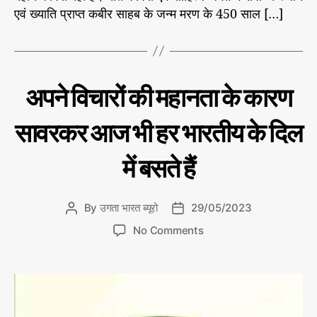
*
एवं ख्याति प्राप्त कबीर साहब के जन्म मरण के 450 साल […]
C
हमा
अपने विचारों की महानता के कारण
रे
a
क्रां
t
ति
सावरकर आज भी हर भारतीय के दिल
e
का
री /
g
महा
में बसते हैं
o
पुरु
r
ष
i
By
उगता भारत ब्यूरो
29/05/2023
P
P
e
o
o
s
o
No Comments
s
s
n
t
t
अ
a
d
प
u
a
ने
t
t
वि