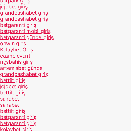
betpark giriş
jojobet giriş
grandpashabet giriş
grandpashabet giriş
betgaranti giriş
betgaranti mobil giriş
betgaranti güncel giriş
onwin giriş
Kolaybet Giriş
casinolevant
ngsbahis giriş
artemisbet güncel
grandpashabet giriş
bettilt giriş
jojobet giriş
bettilt giriş
sahabet
sahabet
bettilt giriş
betgaranti giriş
betgaranti giriş
kolaybet giriş