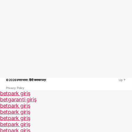
© 2026
उगता भारत : हिंदी समाचार पत्र
Up
↑
Privacy Policy
betpark giriş
betgaranti giriş
betpark giriş
betpark giriş
betpark giriş
betpark giriş
betpark giriş