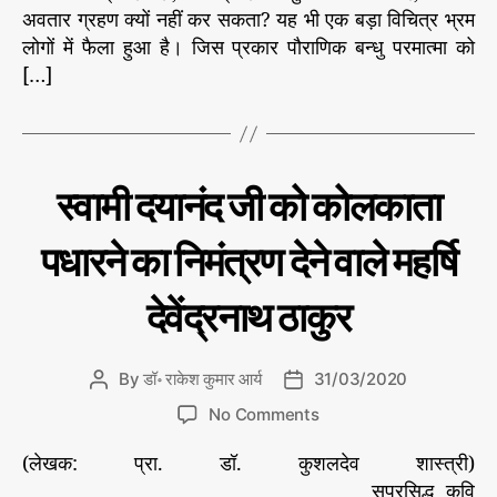
के
अवतार ग्रहण क्यों नहीं कर सकता? यह भी एक बड़ा विचित्र भ्रम
हा
h
e
स्व
लोगों में फैला हुआ है। जिस प्रकार पौराणिक बन्धु परमात्मा को
सा
o
रू
जि
[…]
r
प
श
का
के
दा
त
र्श
ह
नि
C
हमा
स्वामी दयानंद जी को कोलकाता
त
क
रे
a
ग
क्रां
औ
t
री
ति
पधारने का निमंत्रण देने वाले महर्षि
र
e
का
ब
वै
री /
g
म
ज्ञा
महा
देवेंद्रनाथ ठाकुर
o
ज
पुरु
नि
r
दू
ष
क
i
रों
वि
By
डॉ॰ राकेश कुमार आर्य
31/03/2020
P
P
e
को
वे
o
o
s
भ
o
No Comments
च
s
s
गा
n
न
t
t
(लेखक: प्रा. डॉ. कुशलदेव शास्त्री)
या
स्वा
वे
a
d
जा
मी
______________________________________ सुप्रसिद्ध कवि
द