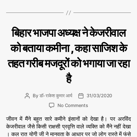
r
रों
का
दि
ल्ली
C
उ
बिहार भाजपा अध्यक्ष ने केजरीवाल
छो
ग
a
ता
ड़
t
भा
को बताया कमीना , कहा साजिश के
ना
e
र
प
त
g
न्यू
तहत गरीब मजदूरों को भगाया जा रहा
ला
o
ज़
य
r
न
i
है
या
e
ष
s
ड्यं
By
डॉ॰ राकेश कुमार आर्य
31/03/2020
P
P
त्र
o
o
o
No Comments
?
s
s
n
t
t
जीवन में मैंने बहुत सारे कमीने इंसानों को देखा है। पर अरविंद
बि
a
d
हा
केजरीवाल जैसे किसी राक्षसी प्रवृत्ति वाले व्यक्ति को मैंने नहीं देखा
u
a
र
। कल रात योगी जी ने मानवता के आधार पर जो लोग रास्ते में फंसे
t
t