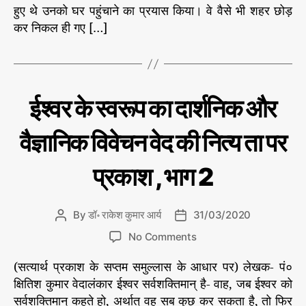
भा
हुए थे उनको घर पहुंचाने का प्रयास किया। वे वैसे भी शहर छोड़
h
e
ज
कर निकल ही गए […]
o
पा
r
अ
ध्य
क्ष
ने
C
धर्म
ईश्वर के स्वरूप का दार्शनिक और
के
-
a
अ
ज
t
ध्या
वैज्ञानिक विवेचन वेद की नित्य ता पर
री
e
त्म
वा
g
प्रकाश , भाग 2
ल
o
को
r
ब
i
ता
By
डॉ॰ राकेश कुमार आर्य
31/03/2020
P
P
e
या
o
o
s
o
No Comments
क
s
s
n
मी
t
t
(सत्यार्थ प्रकाश के सप्तम समुल्लास के आधार पर) लेखक- पं०
ई
ना
a
d
श्व
क्षितिश कुमार वेदालंकार ईश्वर सर्वशक्तिमान् है- वाह, जब ईश्वर को
,
u
a
र
सर्वशक्तिमान् कहते हो, अर्थात् वह सब कुछ कर सकता है, तो फिर
क
t
t