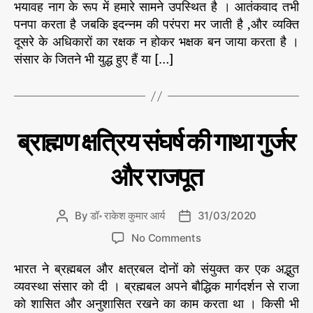
ब
भयावह नाग के रूप में हमारे सामने उपस्थित है । आतंकवाद तभी
e
u
a
प
पनपा करता है जबकि इदन्नम की परंपरा मर जाती है ,और व्यक्ति
s
t
t
न
दूसरे के अधिकारों का रक्षक न होकर भक्षक बन जाया करता है ।
h
e
प
संसार के जितने भी युद्ध हुए हैं या […]
o
ता
r
है
आ
तं
क
C
स्व
ब्राह्मण क्षत्रिय संघर्ष की गाथा गुर्जर
वा
र्णि
a
म
द
t
इ
और राजपूत
e
ति
हा
g
स
o
By
डॉ॰ राकेश कुमार आर्य
31/03/2020
P
P
r
o
o
o
i
No Comments
s
s
n
e
t
t
भारत ने ब्रह्मबल और क्षत्रबल दोनों को संयुक्त कर एक अद्भुत
ब्रा
s
a
d
ह्म
व्यवस्था संसार को दी । ब्रह्मबल अपने बौद्धिक मार्गदर्शन से राजा
u
a
ण
को शासित और अनुशासित रखने का काम करता था । किसी भी
t
t