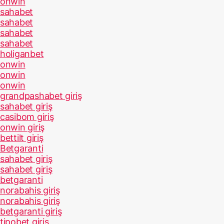
onwin
sahabet
sahabet
sahabet
sahabet
holiganbet
onwin
onwin
onwin
grandpashabet giriş
sahabet giriş
casibom giriş
onwin giriş
bettilt giriş
Betgaranti
sahabet giriş
sahabet giriş
betgaranti
norabahis giriş
norabahis giriş
betgaranti giriş
tipobet giriş