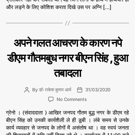
h
e
त
और लड़ने के लिए कोशिश करता दिखे उस पर अग्नि […]
o
का
r
यो
द्धा
अ
श्व
C
उ
अपने गलत आचरण के कारण नपे
त्था
ग
a
ता
मा
t
भा
डीएम गौतमबुध नगर बीएन सिंह , हुआ
औ
e
र
र
त
g
न्यू
तबादला
को
o
ज़
रो
r
ना
i
By
डॉ॰ राकेश कुमार आर्य
31/03/2020
P
P
e
o
o
s
o
No Comments
s
s
n
t
t
ग्रेनो । (संवाददाता ) आखिर जनपद गौतम बुद्ध नगर के डीएम रहे
अ
a
d
प
बीएन सिंह को उनकी कार्यशैली ले ही डूबी । लंबे समय से उनके
u
a
ने
कार्य व्यवहार से जनपद के लोगों में असंतोष था । वह स्वयं जनता
t
t
ग