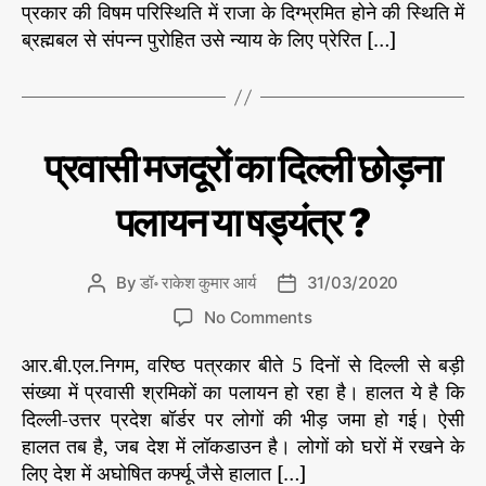
क्ष
प्रकार की विषम परिस्थिति में राजा के दिग्भ्रमित होने की स्थिति में
h
e
त्रि
ब्रह्मबल से संपन्न पुरोहित उसे न्याय के लिए प्रेरित […]
o
य
r
सं
घ
र्ष
की
C
उ
प्रवासी मजदूरों का दिल्ली छोड़ना
गा
ग
a
ता
था
t
भा
पलायन या षड्यंत्र ?
गु
e
र
र्ज
त
g
न्यू
र
o
ज़
By
डॉ॰ राकेश कुमार आर्य
31/03/2020
P
P
औ
r
o
o
र
o
i
No Comments
s
s
रा
n
e
t
t
ज
आर.बी.एल.निगम, वरिष्ठ पत्रकार बीते 5 दिनों से दिल्ली से बड़ी
प्र
s
a
d
पू
वा
संख्या में प्रवासी श्रमिकों का पलायन हो रहा है। हालत ये है कि
u
a
त
सी
दिल्ली-उत्तर प्रदेश बॉर्डर पर लोगों की भीड़ जमा हो गई। ऐसी
t
t
म
हालत तब है, जब देश में लॉकडाउन है। लोगों को घरों में रखने के
h
e
ज
लिए देश में अघोषित कर्फ्यू जैसे हालात […]
o
दू