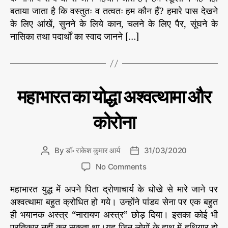
ने
u
a
व
बताया जाता है कि वस्तुतः व तत्वतः हम कौन हैं? हमारे पास देखने
वा
t
t
स्तु
के लिए आंखें, सुनने के लिये कान, चलने के लिए पैर, सूंघने के
ले
h
e
तः
नासिका तथा पदार्थों का स्वाद जानने […]
म
o
कौ
ह
r
न
र्षि
हैं
दे
क्या
वें
श
C
मु
महाभारत का योद्धा अश्वत्थामा और
द्र
री
द्दा
a
ना
र
t
थ
कोरोना
हैं
e
ठा
अ
g
कु
थ
o
र
By
डॉ॰ राकेश कुमार आर्य
31/03/2020
P
P
वा
r
o
o
आ
o
i
No Comments
s
s
त्मा
n
e
t
t
हैं
महाभारत युद्ध में अपने पिता द्रोणाचार्य के धोखे से मारे जाने पर
म
s
a
d
?
हा
अश्वत्थामा बहुत क्रोधित हो गये। उन्होंने पांडव सेना पर एक बहुत
u
a
भा
ही भयानक अस्त्र “नारायण अस्त्र” छोड़ दिया। इसका कोई भी
t
t
र
प्रतिकार नहीं कर सकता था।यह जिन लोगों के हाथ में हथियार हो