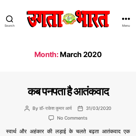
Search
Menu
उ
ग
ता
भा
Month:
March 2020
र
त
:
हिं
दी
C
आ
कब पनपता है आतंकवाद
स
तं
a
क
मा
t
वा
चा
e
द
By
डॉ॰ राकेश कुमार आर्य
31/03/2020
P
P
र
g
o
o
प
o
No Comments
o
s
s
त्र
n
r
t
t
स्वार्थ और अहंकार की लड़ाई के चलते बढ़ता आतंकवाद एक
क
i
a
d