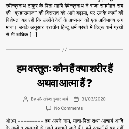
u
a
र
द
रवीन्द्रनाथ ठाकुर के पिता महर्षि देवेन्द्रनाथ ने राजा राममोहन राय
की
t
t
हा
या
की “ब्रह्मसमाज” की विरासत को आगे बढ़ाया, पर उनके कामों की
नि
h
e
है
नं
त्य
विशेषता यह रही कि उन्होंने वेदों के अध्ययन को एक अविभाज्य अंग
o
द
ता
माना। उनके अनुसार प्राचीन हिन्दू धर्म ग्रंथों में हिब्रू धर्म ग्रंथों
r
जी
प
से भी अधिक […]
को
र
को
प्र
ल
का
का
श
ता
,
C
धर्म
हम वस्तुतः कौन हैं क्या शरीर हैं
प
-
भा
a
धा
अ
ग
t
ध्या
अथवा आत्मा हैं ?
र
2
e
त्म
ने
g
का
o
नि
By
डॉ॰ राकेश कुमार आर्य
31/03/2020
P
P
r
मं
o
o
o
i
No Comments
त्र
s
s
n
e
ण
t
t
ओ३म् ========= हम अपने नाम, माता-पिता तथा आचार्य आदि
ह
s
दे
a
d
म
के नामों व सम्बन्धों से जाने पहचाने जाते हैं। हमें स्कूलों में यह नहीं