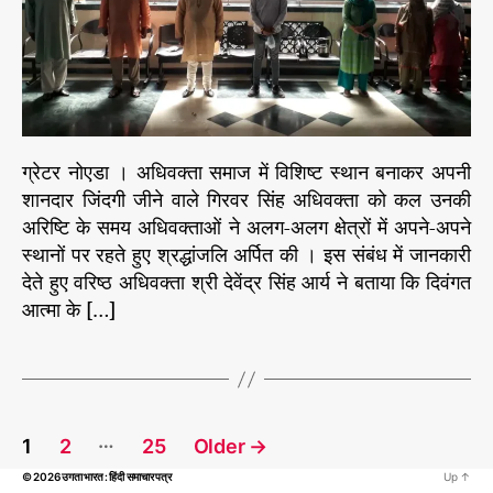
r
न
ए
ग
ड
र
वो
बी
के
ए
ट
न
को
सिं
दी
ग्रेटर नोएडा । अधिवक्ता समाज में विशिष्ट स्थान बनाकर अपनी
ह
ग
शानदार जिंदगी जीने वाले गिरवर सिंह अधिवक्ता को कल उनकी
,
ई
हु
अरिष्टि के समय अधिवक्ताओं ने अलग-अलग क्षेत्रों में अपने-अपने
श्र
आ
द्धां
स्थानों पर रहते हुए श्रद्धांजलि अर्पित की । इस संबंध में जानकारी
त
ज
देते हुए वरिष्ठ अधिवक्ता श्री देवेंद्र सिंह आर्य ने बताया कि दिवंगत
बा
लि
आत्मा के […]
द
ला
P
…
1
2
25
Older
→
o
© 2026
उगता भारत : हिंदी समाचार पत्र
Up
↑
s