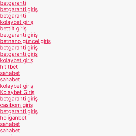
betgaranti
betgaranti giriş
betgaranti
kolaybet giriş
bettilt giriş
betgaranti giriş
betnano güncel giriş
betgaranti giriş
betgaranti giriş
kolaybet giriş
hititbet
sahabet
sahabet
kolaybet giriş
Kolaybet Giriş
betgaranti giriş
casibom giriş
betgaranti giriş
holiganbet
sahabet
sahabet