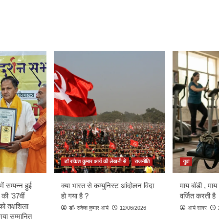
डॉ राकेश कुमार आर्य की लेखनी से
राजनीति
युवा
ें सम्पन्न हुई
क्या भारत से कम्युनिस्ट आंदोलन विदा
माय बॉडी , माय
 की ’37वीं
हो गया है ?
वर्जित करती है
को तक्षशिला
डॉ॰ राकेश कुमार आर्य
12/06/2026
आर्य सागर
ा गया सम्मानित