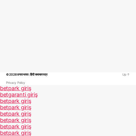
© 2026
उगता भारत : हिंदी समाचार पत्र
Up
↑
Privacy Policy
betpark giriş
betgaranti giriş
betpark giriş
betpark giriş
betpark giriş
betpark giriş
betpark giriş
betpark giriş