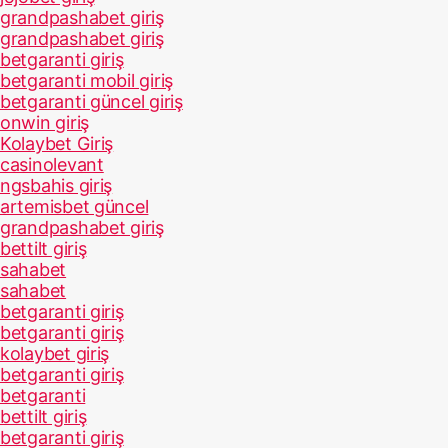
grandpashabet giriş
grandpashabet giriş
betgaranti giriş
betgaranti mobil giriş
betgaranti güncel giriş
onwin giriş
Kolaybet Giriş
casinolevant
ngsbahis giriş
artemisbet güncel
grandpashabet giriş
bettilt giriş
sahabet
sahabet
betgaranti giriş
betgaranti giriş
kolaybet giriş
betgaranti giriş
betgaranti
bettilt giriş
betgaranti giriş