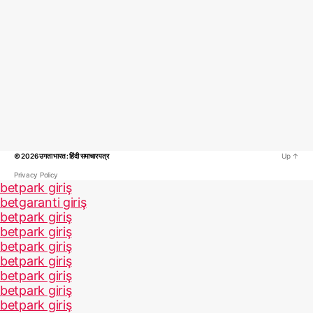
© 2026
उगता भारत : हिंदी समाचार पत्र
Up
↑
Privacy Policy
betpark giriş
betgaranti giriş
betpark giriş
betpark giriş
betpark giriş
betpark giriş
betpark giriş
betpark giriş
betpark giriş