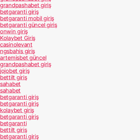
grandpashabet giriş
betgaranti giriş
betgaranti mobil giriş
betgaranti güncel giriş
onwin giriş
Kolaybet Giriş
casinolevant
ngsbahis giriş
artemisbet güncel
grandpashabet giriş
jojobet giriş
bettilt giriş
sahabet
sahabet
betgaranti giriş
betgaranti giriş
kolaybet giriş
betgaranti giriş
betgaranti
bettilt giriş
betgaranti giriş