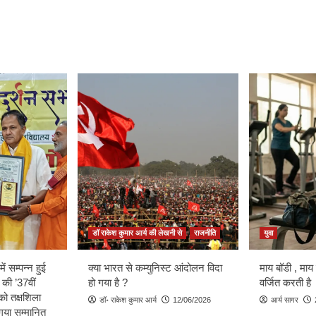
डॉ राकेश कुमार आर्य की लेखनी से
राजनीति
युवा
ें सम्पन्न हुई
क्या भारत से कम्युनिस्ट आंदोलन विदा
माय बॉडी , माय
 की ’37वीं
हो गया है ?
वर्जित करती है
को तक्षशिला
डॉ॰ राकेश कुमार आर्य
12/06/2026
आर्य सागर
ा गया सम्मानित