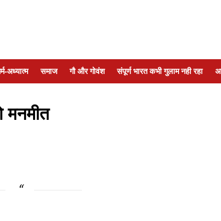
र्म-अध्यात्म
समाज
गौ और गोवंश
संपूर्ण भारत कभी गुलाम नही रहा
अ
हो मनमीत