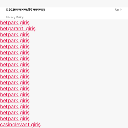
© 2026
उगता भारत : हिंदी समाचार पत्र
Up
↑
Privacy Policy
betpark giriş
betgaranti giriş
betpark giriş
betpark giriş
betpark giriş
betpark giriş
betpark giriş
betpark giriş
betpark giriş
betpark giriş
betpark giriş
betpark giriş
betpark giriş
betpark giriş
betpark giriş
betpark giriş
betpark giriş
casinolevant giriş