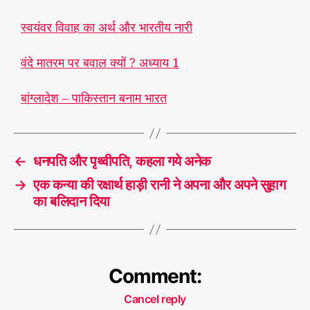
स्वयंवर विवाह का अर्थ और भारतीय नारी
वंदे मातरम पर बवाल क्यों ? अध्याय 1
#
पू
ज
बांग्लादेश – पाकिस्तान बनाम भारत
नी
य
T
प्र
a
भो
←
धनपति और पृथ्वीपति, कहला गये अनेक
g
ह
s
→
एक कन्या की रक्षार्थ हाड़ी रानी ने अपना और अपने सुहाग
मा
का बलिदान दिया
रे
Comment:
Cancel reply