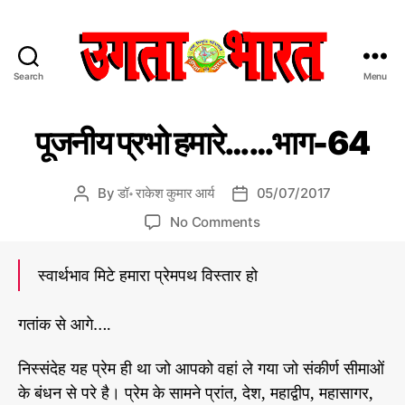
Search
Menu
उ
ग
C
पू
ता
पूजनीय प्रभो हमारे……भाग-64
ज
a
भा
नी
t
र
य
e
त
प्र
By
डॉ॰ राकेश कुमार आर्य
05/07/2017
P
P
भो
g
:
o
o
ह
o
No Comments
o
हिं
s
s
मा
n
r
दी
रे
t
t
पू
…
i
स
स्वार्थभाव मिटे हमारा प्रेमपथ विस्तार हो
a
d
ज
…
e
मा
u
a
नी
s
चा
t
t
य
गतांक से आगे….
र
h
e
प्र
प
o
भो
निस्संदेह यह प्रेम ही था जो आपको वहां ले गया जो संकीर्ण सीमाओं
त्र
r
ह
के बंधन से परे है। प्रेम के सामने प्रांत, देश, महाद्वीप, महासागर,
मा