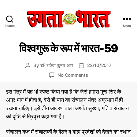
Search
Menu
उ
ग
C
डॉ
ता
विश्वगुरू के रूप में भारत-59
रा
a
भा
के
t
र
श
e
त
कु
By
डॉ॰ राकेश कुमार आर्य
22/10/2017
P
P
मा
g
:
o
o
र
o
No Comments
o
हिं
s
s
आ
n
r
दी
र्य
t
t
वि
की
i
स
इस मंत्र में यह भी स्पष्ट किया गया है कि जैसे हमारा मुख सिर के
a
d
श्व
ले
e
मा
u
a
अग्र भाग में होता है, वैसे ही यान का संचालन यंत्र अग्रभाग में ही
ख
गु
s
चा
नी
t
t
रखना चाहिए। इसे तीन आवरण वाला अर्थात सुरक्षा, गति व संचालन
रू
से
र
h
e
के
की दृष्टि से त्रिवृत्त कहा गया है।
प
वि
o
रू
श्व
त्र
r
प
गु
संचालन कक्ष में संचालकों के बैठने व बाह्य प्रदेशों को देखने का स्थान
रू
में