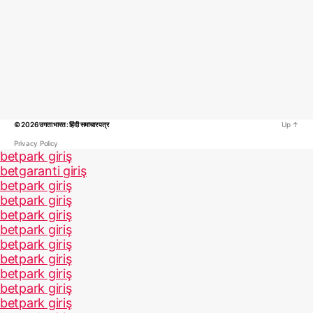
© 2026
उगता भारत : हिंदी समाचार पत्र
Up
↑
Privacy Policy
betpark giriş
betgaranti giriş
betpark giriş
betpark giriş
betpark giriş
betpark giriş
betpark giriş
betpark giriş
betpark giriş
betpark giriş
betpark giriş