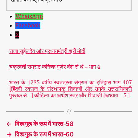
WhatsApp
Facebook
X
राजा सुहेलदेव और प्रधानमंत्री श्री मोदी
चक्रवर्ती सम्राट कनिष्क गुर्जर वंश से थे – भाग 4
भारत के 1235 वर्षीय स्वतंत्रता संग्राम का इतिहास भाग 407
#
[हिंदवी स्वराज के संस्थापक शिवाजी और उनके उत्तराधिकारी
भा
पुस्तक से ..] कौटिल्य का अर्थशास्त्र और शिवाजी [अध्याय – 5 ]
र
त
,
#
T
वि
a
←
विश्वगुरू के रूप में भारत-58
श्व
g
गु
s
→
विश्वगुरू के रूप में भारत-60