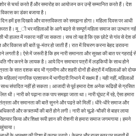
से चर्चा करते हैं और समारोह का आयोजन कर उन्हें सम्मानित करते हैं। देश
 और विकास का डंका बजाया है।
ज के दिन हमें इस दिखावे और वास्तविकता को समझना होगा। महिला दिवस पर आधी
त है। मु_ी भर महिलाओं के आगे बढऩे से सम्पूर्ण महिला समाज का उत्थान नही
ी भी हालत में नकारा नहीं जा सकता। सच तो यह है कि एक छोटे से गांव से देश क
ति और विकास की बातें छू-मंतर हो जाती हैं। रात में विचरण करना बेहद डरावना
े लगती है। ऐसे में जरूरी है कि हम नारी समानता और सुरक्षा की बात पर गहराई स
िति गौर करने के लायक है। आये दिन समाचार पत्रों में लड़कियों के साथ होने
्रता के सात दशक बाद भी ग्रामीण और शहरी दोनों ही क्षेत्रों में महिलाओं को दोय
 कि महिलाएं नागरिक प्रशासन में भागीदारी निभाने में सक्षम हैं। यही नहीं, महिलाओं
ा के साथ संपादित नहीं हो सकता। आजादी से पूर्व हमारा देश अनेक रूढिय़ों से ग्रसित
चलित थी। नारी को पढ़ाना तक पाप समझा जाता था। नारी घूंघट में रहे, ऐसा हमारा
वतंत्रता और समानता की बातें सुनने और पढऩे को मिलीं। धीरे-धीरे समाज और
ारों और कत्र्तव्यों की बातें होने लगी। नारी को चूल्हे-चौकी से बाहर लाया
 अख्तियार किया और शिक्षा रूपी ज्ञान की रोशनी से हमारा समाज जगमगाया। हमने
हुंचाया।
ं के आरक्षण की दिशा में कदम उठाये। केन्द्र और राज्य स्तर पर चुनावों में