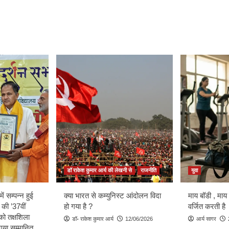
डॉ राकेश कुमार आर्य की लेखनी से
राजनीति
युवा
ें सम्पन्न हुई
क्या भारत से कम्युनिस्ट आंदोलन विदा
माय बॉडी , माय
 की ’37वीं
हो गया है ?
वर्जित करती है
को तक्षशिला
डॉ॰ राकेश कुमार आर्य
12/06/2026
आर्य सागर
ा गया सम्मानित