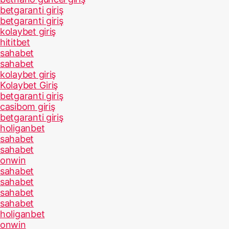
betgaranti giriş
betgaranti giriş
kolaybet giriş
hititbet
sahabet
sahabet
kolaybet giriş
Kolaybet Giriş
betgaranti giriş
casibom giriş
betgaranti giriş
holiganbet
sahabet
sahabet
onwin
sahabet
sahabet
sahabet
sahabet
holiganbet
onwin