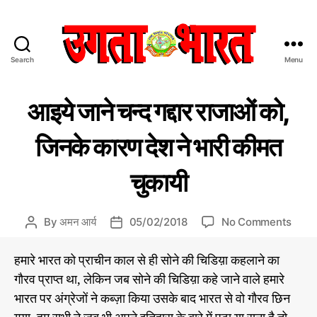
Search
Menu
उ
ग
C
आ
ता
आइये जाने चन्द गद्दार राजाओं को,
ओ
a
भा
कु
t
र
छ
जिनके कारण देश ने भारी कीमत
e
त
जा
ने
g
:
चुकायी
o
हिं
r
दी
i
स
o
By
अमन आर्य
05/02/2018
No Comments
P
P
e
मा
n
o
o
s
चा
आ
s
s
र
हमारे भारत को प्राचीन काल से ही सोने की चिडिय़ा कहलाने का
इ
t
t
प
गौरव प्राप्त था, लेकिन जब सोने की चिडिय़ा कहे जाने वाले हमारे
ये
a
d
त्र
भारत पर अंग्रेजों ने कब्ज़ा किया उसके बाद भारत से वो गौरव छिन
जा
u
a
ने
t
t