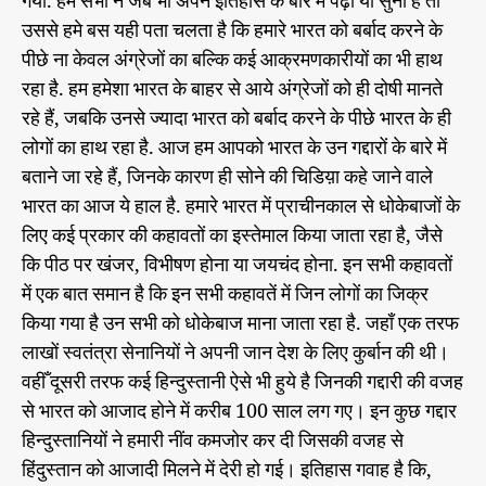
गया. हम सभी ने जब भी अपने इतिहास के बारे में पढ़ा या सुना है तो
च
h
e
उससे हमे बस यही पता चलता है कि हमारे भारत को बर्बाद करने के
न्द
o
पीछे ना केवल अंग्रेजों का बल्कि कई आक्रमणकारीयों का भी हाथ
ग
r
रहा है. हम हमेशा भारत के बाहर से आये अंग्रेजों को ही दोषी मानते
द्दा
र
रहे हैं, जबकि उनसे ज्यादा भारत को बर्बाद करने के पीछे भारत के ही
रा
लोगों का हाथ रहा है. आज हम आपको भारत के उन गद्दारों के बारे में
जा
बताने जा रहे हैं, जिनके कारण ही सोने की चिडिय़ा कहे जाने वाले
ओं
भारत का आज ये हाल है. हमारे भारत में प्राचीनकाल से धोकेबाजों के
को
लिए कई प्रकार की कहावतों का इस्तेमाल किया जाता रहा है, जैसे
,
जि
कि पीठ पर खंजर, विभीषण होना या जयचंद होना. इन सभी कहावतों
न
में एक बात समान है कि इन सभी कहावतें में जिन लोगों का जिक्र
के
किया गया है उन सभी को धोकेबाज माना जाता रहा है. जहाँ एक तरफ
का
लाखों स्वतंत्रा सेनानियों ने अपनी जान देश के लिए कुर्बान की थी।
र
ण
वहीँ दूसरी तरफ कई हिन्दुस्तानी ऐसे भी हुये है जिनकी गद्दारी की वजह
दे
से भारत को आजाद होने में करीब 100 साल लग गए। इन कुछ गद्दार
श
हिन्दुस्तानियों ने हमारी नींव कमजोर कर दी जिसकी वजह से
ने
हिंदुस्तान को आजादी मिलने में देरी हो गई। इतिहास गवाह है कि,
भा