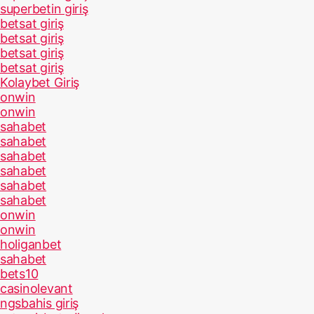
superbetin giriş
betsat giriş
betsat giriş
betsat giriş
betsat giriş
Kolaybet Giriş
onwin
onwin
sahabet
sahabet
sahabet
sahabet
sahabet
sahabet
onwin
onwin
holiganbet
sahabet
bets10
casinolevant
ngsbahis giriş