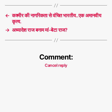
का
T
नि
a
क
←
कश्मीर की नागरिकता से वंचित भारतीय..एक अमानवीय
g
म्मा
कृत्य.
s
प
→
अध्यादेश राज बनाम मां-बेटा राज?
न
Comment:
Cancel reply