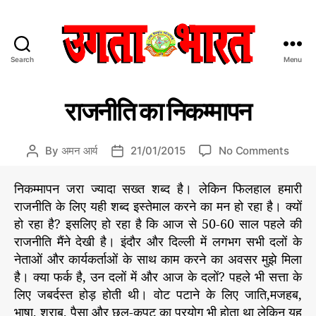
Search
Menu
उ
ग
C
वि
ता
राजनीति का निकम्मापन
वि
a
भा
धा
t
र
e
त
o
By
अमन आर्य
21/01/2015
No Comments
P
P
g
:
n
o
o
o
हिं
रा
s
s
निकम्मापन जरा ज्यादा सख्त शब्द है। लेकिन फिलहाल हमारी
r
दी
ज
t
t
राजनीति के लिए यही शब्द इस्तेमाल करने का मन हो रहा है। क्यों
i
स
नी
a
d
हो रहा है? इसलिए हो रहा है कि आज से 50-60 साल पहले की
e
मा
ति
u
a
s
राजनीति मैंने देखी है। इंदौर और दिल्ली में लगभग सभी दलों के
चा
का
t
t
र
नेताओं और कार्यकर्ताओं के साथ काम करने का अवसर मुझे मिला
नि
h
e
प
क
है। क्या फर्क है, उन दलों में और आज के दलों? पहले भी सत्ता के
o
त्र
म्मा
r
लिए जबर्दस्त होड़ होती थी। वोट पटाने के लिए जाति,मजहब,
प
भाषा, शराब, पैसा और छल-कपट का प्रयोग भी होता था लेकिन यह