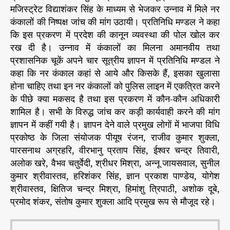
मजिस्ट्रेट विद्याशंकर सिंह के माध्यम से भेजकर उन्नाव में मिले नर
प्र
h
e
कंकालों की निष्पक्ष जांच की मांग उठायी। प्रतिनिधि मण्डल ने कहा
को
o
ष्ठ
कि इस प्रकरण में प्रदेश की कानून व्यवस्था की पोल खोल कर
r
के
रख दी है। उन्नाव में कंकालों का मिलना अमानवीय तथा
प्र
प्रशासनिक चूकें अपने चार सूत्रीय ज्ञापन में प्रतिनिधि मण्डल ने
ति
कहा कि नर कंकाल कहां से आये और किसके हैं, इसका खुलासा
नि
होना चाहिए तथा इन नर कंकालों को पुलिस लाइन में एकत्रित करने
धि
के पीछे क्या मकसद है तथा इस प्रकरण में कौन-कौन अधिकारी
म
शामिल है। सभी के विरुद्ध जांच कर कड़ी कार्यवाही करने की मांग
ण्ड
ल
ज्ञापन में कहीं गयी है। ज्ञापन देने वाले प्रमुख लोगों में भाजपा विधि
ने
प्रकोष्ठ के जिला संयोजक पीयूष रंजन, राजीव कुमार शुक्ला,
मु
पारसनाथ अग्रहरि, वीरभानु प्रताप सिंह, ईश्वर चन्द्र तिवारी,
ख्य
अलोक खरे, वैभव चतुर्वेदी, श्रीधर मिश्रा, अन्नू जायसवाल, सुनील
मं
कुमार श्रीवास्तव, हरिशंकर सिंह, ज्ञान प्रकाश पाण्डेय, योगेश
त्री
श्रीवास्तव, क्षितिज चन्द्र मिश्रा, हिमांशु त्रिपाठी, अशोक दूबे,
को
प्रमोद शंकर, संतोष कुमार शुक्ला आदि प्रमुख रूप से मौजूद रहे।
भे
जा
ज्ञा